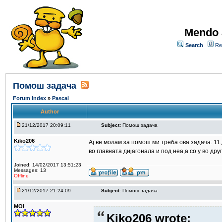
Mendo 
Search
Re
Помош задача
Forum Index
»
Pascal
Author
21/12/2017 20:09:11
Subject:
Помош задача
Kiko206
Ај ве молам за помош ми треба ова задача: 11.
во главната дијагонала и под неа,а со y во др
Joined: 14/02/2017 13:51:23
Messages: 13
Offline
21/12/2017 21:24:09
Subject:
Помош задача
MOI
Kiko206 wrote: