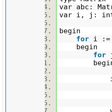
var abc: Ma
var i, j: i
begin
for
i :
begin
for
begi
then a
write(