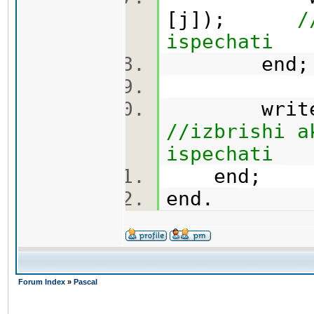
[j]);
/
ispechati
end
wri
//izbrishi a
ispechati
end;
end.
Forum Index
»
Pascal