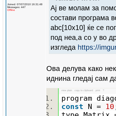
Joined: 07/07/2010 16:31:48
Ај ве молам за пом
Messages: 447
Offline
состави програма в
abc[10x10] ќе се по
под неа,а со y во д
изгледа
https://img
Ова делува како нек
иднина гледај сам 
view plain
copy to clipboard
print
?
program dia
const
N =
10
type Matrix 