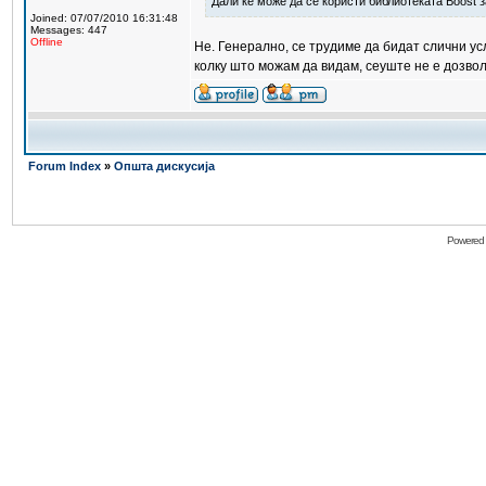
Дали ќе може да се користи библиотеката Boost 
Joined: 07/07/2010 16:31:48
Messages: 447
Offline
Не. Генерално, се трудиме да бидат слични у
колку што можам да видам, сеуште не е дозво
Forum Index
»
Општа дискусија
Powered