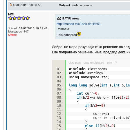
10/03/2018 18:30:56
Subject:
Zadaca pomos
MOI
BATIR wrote:
http://mendo.mk/Task.do?id=51
Joined: 07/07/2010 16:31:48
Pomos?!
Messages: 447
Fala odnapred
Offline
Добро, не мора рекурзија како решение на зад
Еве поправено решение. Имај предвид дека име
view plain
copy to clipboard
print
?
#include <iostream>
#include <string>
using namespace std;
long
long
solve(
int
a,
int
b,
in
{
int
curr=
0
;
if
(b/
2
>=a && q < ((b+
1
)/
2
{
if
(b%
2
==
0
)
{
curr+=q;
curr += solve(a,b/
}
else
if
(b%
2
!=
0
)
{