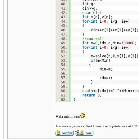
int
g;
cin>>g;
char
c[g];
int
x[g],y[g];
for
(
int
i=
0
; i<g; i++)
{
cin>>c[i]>>x[i]>>y[i
}
//cout<<1;
int
m=
0
,idx,d,Min=
100000
for
(
int
i=
0
; i<g; i++)
{
m=solve(n,k,x[i],y[i]
if
(m<Min)
{
Min=m;
idx=i;
}
}
cout<<c[idx]<<
" "
<<Min<<
return
0
;
}
Fala odnapred
This message was edited 1 time. Last update was at 10/