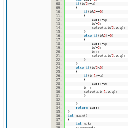
if
(b/
2
>=a)
{
if
(b%
2
==
0
)
{
curr+=q;
b/=
2
;
solve(a,b/
2
,w,q)
}
else
if
(b%
2
!=
0
)
{
curr+=q;
b/=
2
;
b++;
solve(a,b/
2
,w,q)
}
}
else
if
(b/
2
<
0
)
{
if
(b-
1
>=a)
{
curr+=w;
b--;
solve(a,b-
1
,w,q);
}
}
return
curr;
}
int
main()
{
int
n,k;
cin>>n>>k;