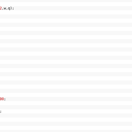
2
,w,q);
);
];
00
;
);