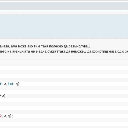
ачава, ама може ако ти е така полесно да размислуваш.
то на агенцијата не е една буква (така да неможеш да користиш низа од g зн
t
w,
int
q)
)*w)
2
,w,q);