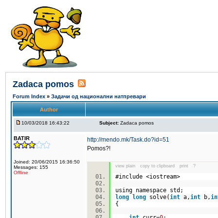
Zadaca pomos
Forum Index
»
Задачи од национални натпревари
Author
10/03/2018 16:43:22
Subject:
Zadaca pomos
BATIR
http://mendo.mk/Task.do?id=51
Pomos?!
Joined: 20/06/2015 16:36:50
view plain
copy to clipboard
print
?
Messages: 155
Offline
#include <iostream>
using namespace std;
long
long
solve(
int
a,
int
b,
in
{
int
curr=
0
;