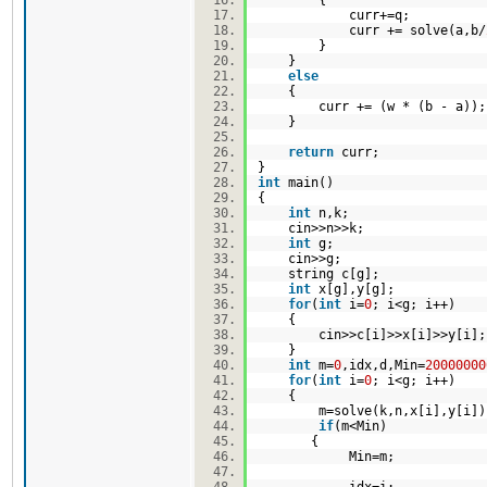
curr+=q;
curr += solve(a,b/
}
}
else
{
curr += (w * (b - a)
}
return
curr;
}
int
main()
{
int
n,k;
cin>>n>>k;
int
g;
cin>>g;
string c[g];
int
x[g],y[g];
for
(
int
i=
0
; i<g; i++)
{
cin>>c[i]>>x[i]>>y[i
}
int
m=
0
,idx,d,Min=
20000000
for
(
int
i=
0
; i<g; i++)
{
m=solve(k,n,x[i],y[i]
if
(m<Min)
{
Min=m;
idx=i;