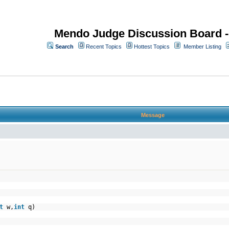
Mendo Judge Discussion Board 
Search
Recent Topics
Hottest Topics
Member Listing
Message
t
w,
int
q)