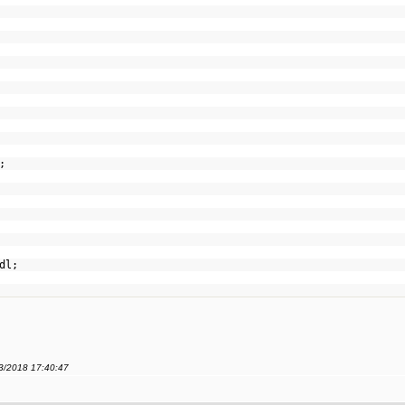
];
;
);
endl;
03/2018 17:40:47