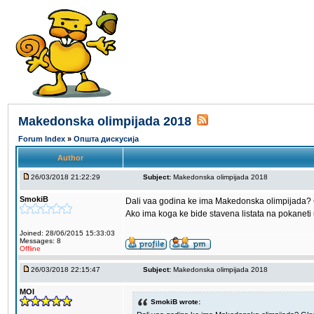
Makedonska olimpijada 2018
Forum Index
»
Општа дискусија
Author
26/03/2018 21:22:29
Subject:
Makedonska olimpijada 2018
SmokiB
Dali vaa godina ke ima Makedonska olimpijada? 
Ako ima koga ke bide stavena listata na pokaneti
Joined: 28/06/2015 15:33:03
Messages: 8
Offline
26/03/2018 22:15:47
Subject:
Makedonska olimpijada 2018
MOI
SmokiB wrote: