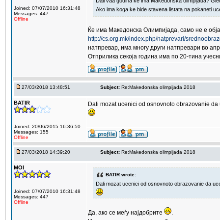
Dali vaa godina ke ima Makedonska olimpijada? Gle
Joined: 07/07/2010 16:31:48
Ako ima koga ke bide stavena listata na pokaneti uc
Messages: 447
Offline
Ќе има Македонска Олимпијада, само не е обја
http://cs.org.mk/index.php/natprevari/srednoobra
натпревар, има многу други натпревари во апр
Отприлика секоја година има по 20-тина учес
27/03/2018 13:48:51
Subject:
Re:Makedonska olimpijada 2018
BATIR
Dali mozat ucenici od osnovnoto obrazovanie da
Joined: 20/06/2015 16:36:50
Messages: 155
Offline
27/03/2018 14:39:20
Subject:
Re:Makedonska olimpijada 2018
MOI
BATIR wrote:
Dali mozat ucenici od osnovnoto obrazovanie da u
Joined: 07/07/2010 16:31:48
Messages: 447
Offline
Да, ако се меѓу најдобрите
.