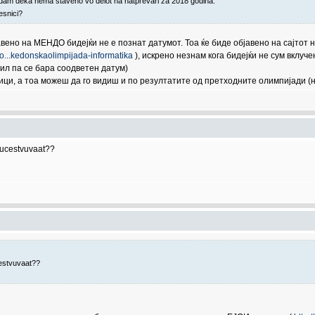
dam deka nema staveno vo delot na natprevari za 2018 godina.
esnici?
вено на МЕНДО бидејќи не е познат датумот. Тоа ќе биде објавено на сајтот 
zo...kedonskaolimpijada-informatika
), искрено незнам кога бидејќи не сум вклуч
ил па се бара соодветен датум)
ници, а тоа можеш да го видиш и по резултатите од претходните олимпијади 
 ucestvuvaat??
cestvuvaat??