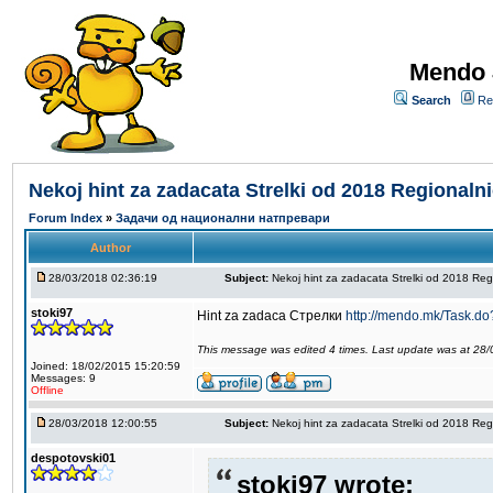
Mendo 
Search
Re
Nekoj hint za zadacata Strelki od 2018 Regionalni
Forum Index
»
Задачи од национални натпревари
Author
28/03/2018 02:36:19
Subject:
Nekoj hint za zadacata Strelki od 2018 Reg
stoki97
Hint za zadaca Стрелки
http://mendo.mk/Task.d
This message was edited 4 times. Last update was at 28
Joined: 18/02/2015 15:20:59
Messages: 9
Offline
28/03/2018 12:00:55
Subject:
Nekoj hint za zadacata Strelki od 2018 Reg
despotovski01
stoki97 wrote: