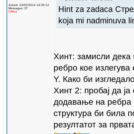
Joined: 23/02/2014 14:36:12
Hint za zadaca Стр
Messages: 37
Offline
koja mi nadminuva lim
Хинт: замисли дека
ребро кое излегува 
Y. Како би изгледал
Хинт 2: пробај да ј
додавање на ребра 
структура би била п
резултатот за прва