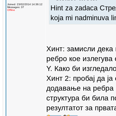
Joined: 23/02/2014 14:36:12
Hint za zadaca Стр
Messages: 37
Offline
koja mi nadminuva lim
Хинт: замисли дека
ребро кое излегува 
Y. Како би изгледал
Хинт 2: пробај да ј
додавање на ребра 
структура би била п
резултатот за прва