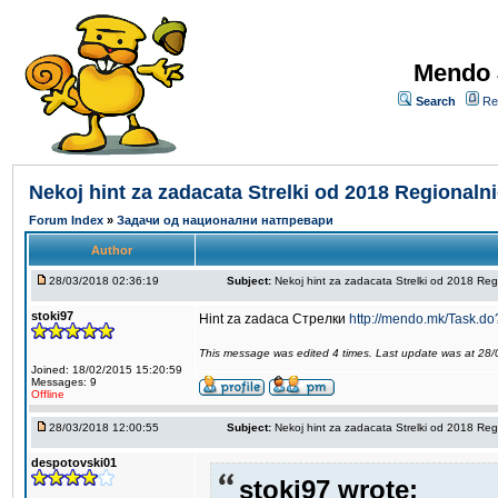
Mendo 
Search
Re
Nekoj hint za zadacata Strelki od 2018 Regionalni
Forum Index
»
Задачи од национални натпревари
Author
28/03/2018 02:36:19
Subject:
Nekoj hint za zadacata Strelki od 2018 Reg
stoki97
Hint za zadaca Стрелки
http://mendo.mk/Task.d
This message was edited 4 times. Last update was at 28
Joined: 18/02/2015 15:20:59
Messages: 9
Offline
28/03/2018 12:00:55
Subject:
Nekoj hint za zadacata Strelki od 2018 Reg
despotovski01
stoki97 wrote: