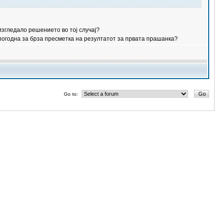
изгледало решението во тој случај?
погодна за брза пресметка на резултатот за првата прашанка?
Go to: