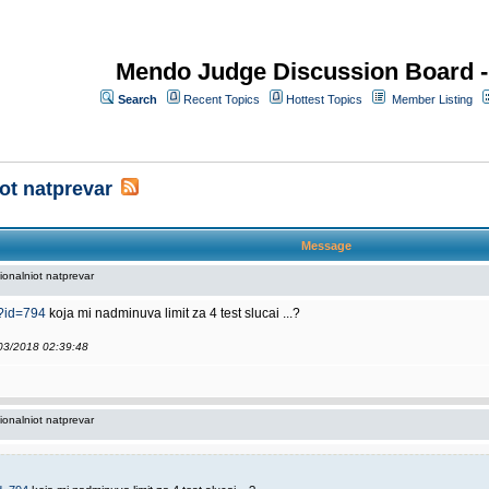
Mendo Judge Discussion Board 
Search
Recent Topics
Hottest Topics
Member Listing
ot natprevar
Message
ionalniot natprevar
o?id=794
koja mi nadminuva limit za 4 test slucai ...?
/03/2018 02:39:48
ionalniot natprevar