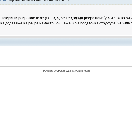
d=794
koja mi nadminuva limit za 4 test slucai ...?
 избриши ребро кое излегува од X, беше додади ребро помеѓу X и Y. Како би 
а на додавање на ребра наместо бришење. Која податочна структура би била 
Powered by
JForum 2.1.8
©
JForum Team