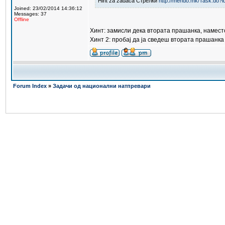
Hint za zadaca Стрелки
http://mendo.mk/Task.do?i
Joined: 23/02/2014 14:36:12
Messages: 37
Offline
Хинт: замисли дека втората прашанка, наместо
Хинт 2: пробај да ја сведеш втората прашанк
Forum Index
»
Задачи од национални натпревари