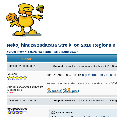
Nekoj hint za zadacata Strelki od 2018 Regionalni
Forum Index
»
Задачи од национални натпревари
Author
28/03/2018 02:36:19
Subject:
Nekoj hint za zadacata Strelki od 2018 Reg
stoki97
Hint za zadaca Стрелки
http://mendo.mk/Task.d
This message was edited 4 times. Last update was at 28
Joined: 18/02/2015 15:20:59
Messages: 9
Offline
28/03/2018 12:00:55
Subject:
Nekoj hint za zadacata Strelki od 2018 Reg
despotovski01
stoki97 wrote: