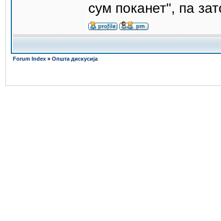
сум поканет", па за
Forum Index
»
Општа дискусија