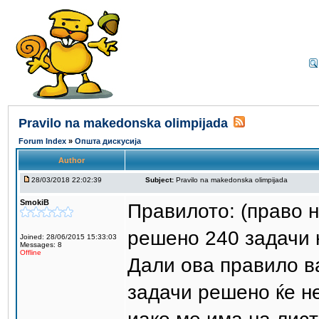
Pravilo na makedonska olimpijada
Forum Index
»
Општа дискусија
Author
28/03/2018 22:02:39
Subject:
Pravilo na makedonska olimpijada
SmokiB
Правилото: (право н
решено 240 задачи 
Joined: 28/06/2015 15:33:03
Messages: 8
Offline
Дали ова правило в
задачи решено ќе н