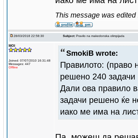
иако ме има на лис
This message was edited 
28/03/2018 22:58:30
Subject:
Pravilo na makedonska olimpijada
MOI
SmokiB wrote:
Joined: 07/07/2010 16:31:48
Правилото: (право 
Messages: 447
Offline
решено 240 задачи 
Дали ова правило в
задачи решено ќе н
иако ме има на лис
Па, можеш да решав