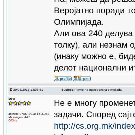
Веројатно поради то
Олимпијада.
Али ова 240 делува 
толку), али незнам 
(инаку можно е, бид
делот национални и
29/03/2018 13:08:51
Subject:
Pravilo na makedonska olimpijada
MOI
Не е многу промене
задачи. Според сајт
Joined: 07/07/2010 16:31:48
Messages: 447
Offline
http://cs.org.mk/ind