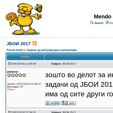
Mendo 
Search
Re
ЈБОИ 2017
Forum Index
»
Задачи од меѓународни натпревари
Author
15/07/2018 11:59:58
Subject:
ЈБОИ 2017
petarsor
зошто во делот за 
задачи од ЈБОИ 20
Joined: 15/07/2018 11:58:27
Messages: 87
Offline
има од сите други г
15/07/2018 22:39:37
Subject:
ЈБОИ 2017