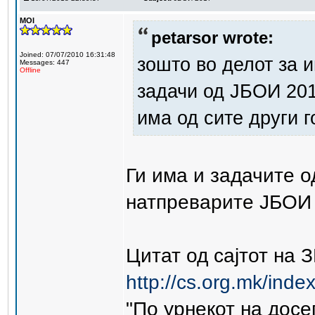
MOI
petarsor wrote:
Joined: 07/07/2010 16:31:48
зошто во делот за 
Messages: 447
Offline
задачи од ЈБОИ 20
има од сите други 
Ги има и задачите о
натпреварите ЈБОИ 
Цитат од сајтот на 
http://cs.org.mk/inde
"По урнекот на досе