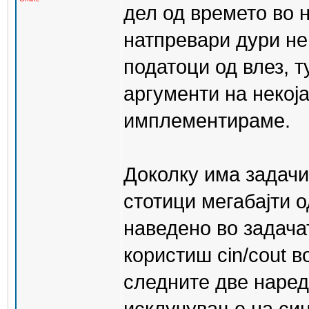
дел од времето во 
натпревари дури не
податоци од влез, т
аргументи на некоја
имплементираме.
Доколку има задачи
стотици мегабајти о
наведено во задача
користиш cin/cout в
следните две наред