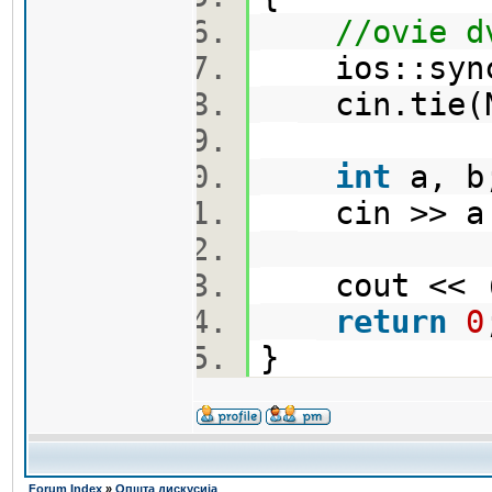
//ovie d
ios::sync_
cin.tie(
int
a, 
cin >> a
cout << (
return
0
}
Forum Index
»
Општа дискусија