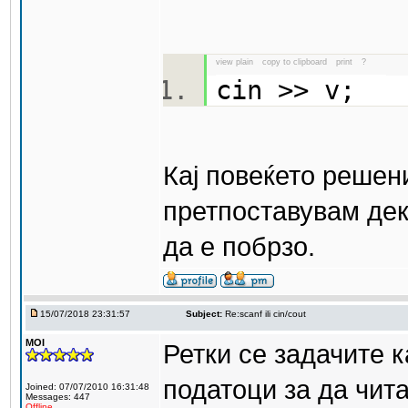
view plain
copy to clipboard
print
?
cin >> v;
Кај повеќето решени
претпоставувам дек
да е побрзо.
15/07/2018 23:31:57
Subject:
Re:scanf ili cin/cout
MOI
Ретки се задачите к
податоци за да чит
Joined: 07/07/2010 16:31:48
Messages: 447
Offline