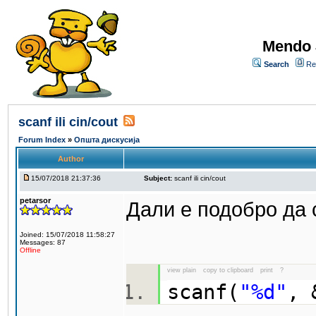
Mendo 
Search
Re
scanf ili cin/cout
Forum Index
»
Општа дискусија
Author
15/07/2018 21:37:36
Subject:
scanf ili cin/cout
petarsor
Дали е подобро да се
Joined: 15/07/2018 11:58:27
Messages: 87
Offline
view plain
copy to clipboard
print
?
scanf(
"%d"
,