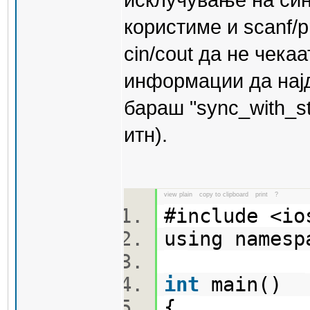
исклучување на син
користиме и scanf/pr
cin/cout да не чека
информации да најд
бараш "sync_with_stdi
итн).
view plain
copy to clipboard
print
?
#include <i
using names
int
main()
{