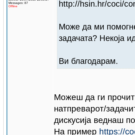
http://hsin.hr/coci/c
Messages: 87
Offline
Може да ми помогне
задачата? Некоја и
Ви благодарам.
Можеш да ги прочит
натпреварот/задачи
дискусија веднаш по
На пример
https://c