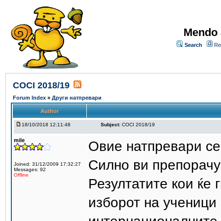
Mendo 
Search
Re
COCI 2018/19
Forum Index
»
Други натпревари
Author
18/10/2018 12:11:48
Subject:
COCI 2018/19
mile
Овие натпревари се 
Силно ви препорачу
Joined: 31/12/2009 17:32:27
Messages: 92
Offline
Резултатите кои ќе 
изборот на ученици