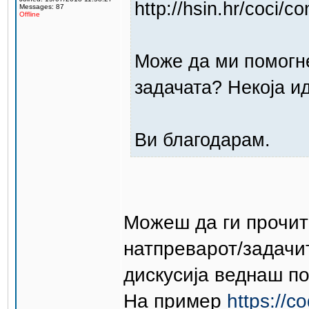
http://hsin.hr/coci/c
Messages: 87
Offline
Може да ми помогне
задачата? Некоја и
Ви благодарам.
Можеш да ги прочит
натпреварот/задачи
дискусија веднаш по
На пример
https://c