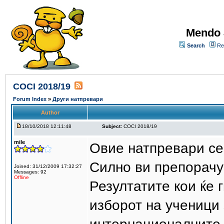
Mendo 
Search
Re
COCI 2018/19
Forum Index
»
Други натпревари
Author
18/10/2018 12:11:48
Subject:
COCI 2018/19
mile
Овие натпревари се 
Силно ви препорачу
Joined: 31/12/2009 17:32:27
Messages: 92
Offline
Резултатите кои ќе 
изборот на ученици