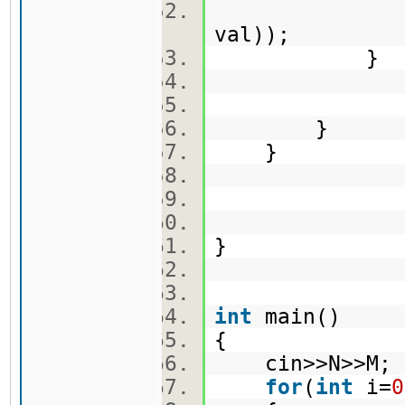
q.push(no
val));
}
}
}
}
int
main()
{
cin>>N>>M
for
(
int
i=
0