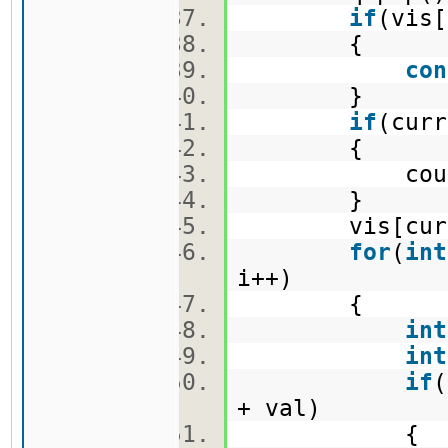
if
(vis[
{
con
}
if
(cur
{
cout<<cur
}
vis[curr.
for
(
int
i++)
{
int
int
if
(
+ val)
{