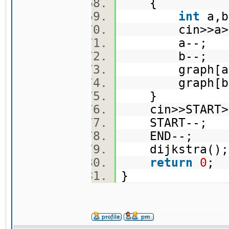
{
int
a,
cin>>a>>
a--;
b--;
graph[a].pu
graph[b].pu
}
cin>>START
START--;
END--;
dijkstra(
return
0
;
}