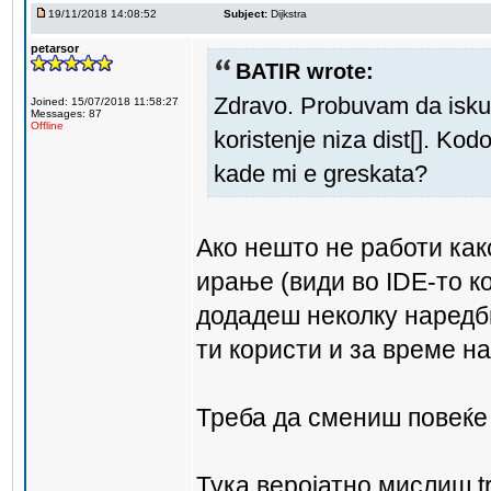
19/11/2018 14:08:52
Subject:
Dijkstra
petarsor
BATIR wrote:
Zdravo. Probuvam da iskuc
Joined: 15/07/2018 11:58:27
Messages: 87
Offline
koristenje niza dist[]. Kod
kade mi e greskata?
Ако нешто не работи как
ирање (види во IDE-то к
додадеш неколку наредби
ти користи и за време н
Треба да смениш повеќе 
Тука веројатно мислиш tr