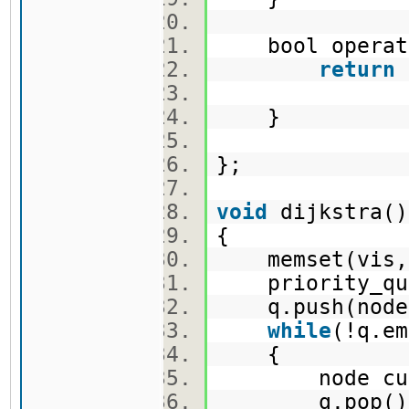
bool operato
return
}
};
void
dijkstra
{
memset(vis,
priority_qu
q.push(node(
while
(!q.e
{
node curr
q.pop(