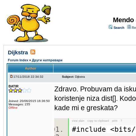
Mendo 
Search
Re
Dijkstra
Forum Index
»
Други натпревари
Author
17/11/2018 22:34:32
Subject:
Dijkstra
BATIR
Zdravo. Probuvam da isku
koristenje niza dist[]. Kod
Joined: 20/06/2015 16:36:50
Messages: 155
kade mi e greskata?
Offline
view plain
copy to clipboard
print
?
#include <bit