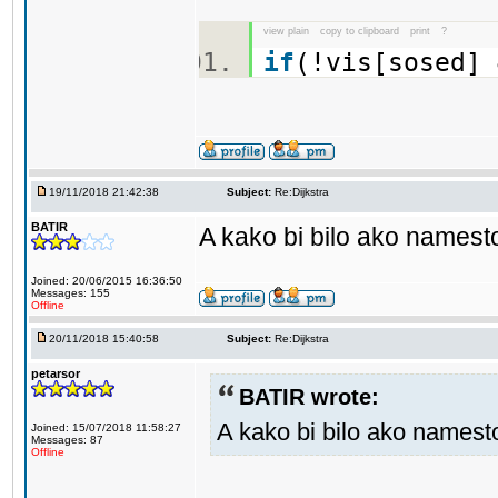
view plain
copy to clipboard
print
?
if
(!vis[sosed]
19/11/2018 21:42:38
Subject:
Re:Dijkstra
BATIR
A kako bi bilo ako namest
Joined: 20/06/2015 16:36:50
Messages: 155
Offline
20/11/2018 15:40:58
Subject:
Re:Dijkstra
petarsor
BATIR wrote:
A kako bi bilo ako namest
Joined: 15/07/2018 11:58:27
Messages: 87
Offline