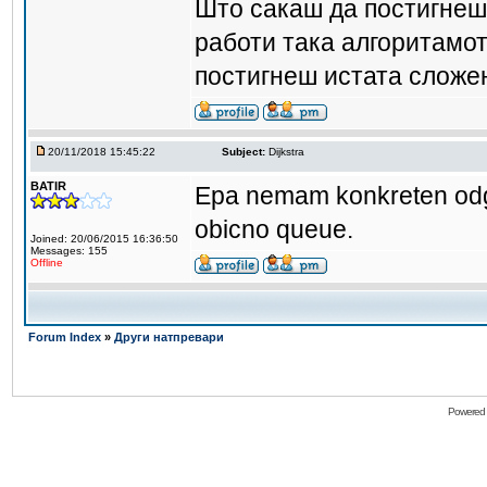
Што сакаш да постигнеш 
работи така алгоритамот 
постигнеш истата сложен
20/11/2018 15:45:22
Subject:
Dijkstra
BATIR
Epa nemam konkreten odgo
obicno queue.
Joined: 20/06/2015 16:36:50
Messages: 155
Offline
Forum Index
»
Други натпревари
Powered