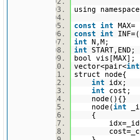
using namespa
const
int
MAX= 
const
int
INF=(
int
N,M;
int
START,END
bool vis[MAX]
vector<pair<
int
struct node{
int
idx;
int
cost;
node(){}
node(
int
_i
{
idx=_id
cost=_c
}