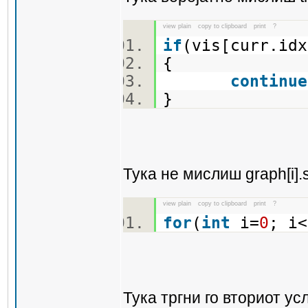
view plain
copy to clipboard
print
?
if
(vis[curr.idx
{
continue
}
Тука не мислиш graph[i].si
view plain
copy to clipboard
print
?
for
(
int
i=
0
; i<
Тука тргни го вториот ус