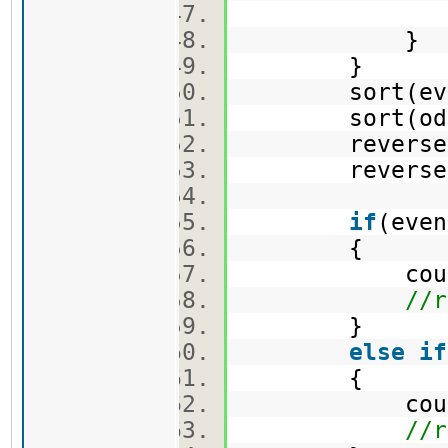
odd.push
}
}
sort(even.b
sort(odd.be
reverse(eve
reverse(odd
if
(even
{
cout<<
//r
}
else
if
{
cout<<e
//r