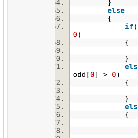
}
else
{
if
(
0
)
{
order(e
}
els
odd[
0
] >
0
)
{
order(o
}
els
{