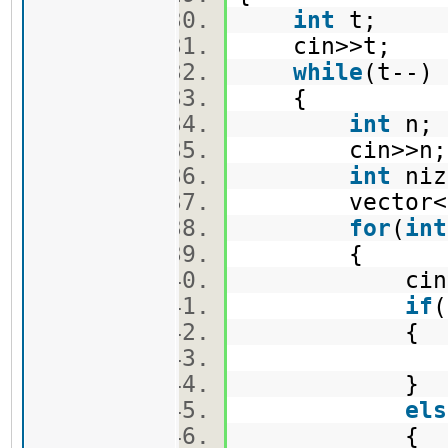
int
t;
cin>>t;
while
(t--
{
int
n
cin>>n
int
ni
vector<
for
(
int
{
cin>>ni
if
(
{
even.pus
}
els
{