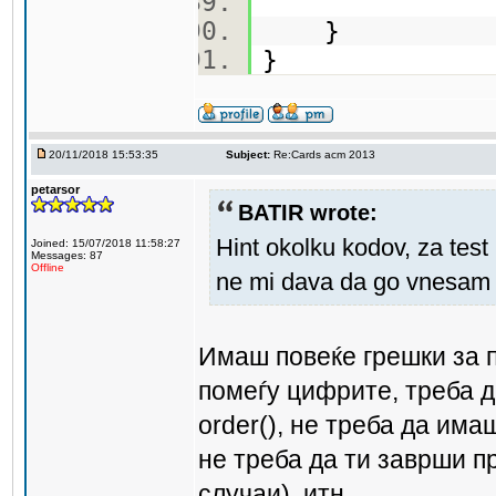
}
}
20/11/2018 15:53:35
Subject:
Re:Cards acm 2013
petarsor
BATIR wrote:
Hint okolku kodov, za test 
Joined: 15/07/2018 11:58:27
Messages: 87
Offline
ne mi dava da go vnesam p
Имаш повеќе грешки за 
помеѓу цифрите, треба д
order(), не треба да имаш 
не треба да ти заврши п
случаи), итн