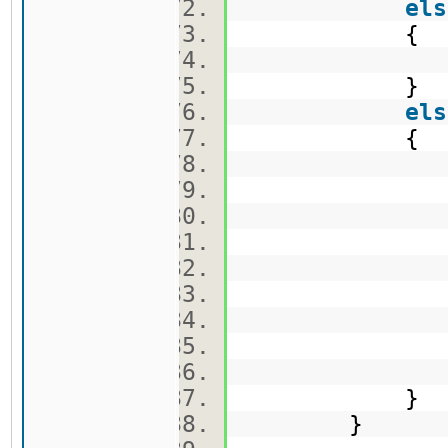
els
{
order(o
}
els
{
order(
order(
}
}