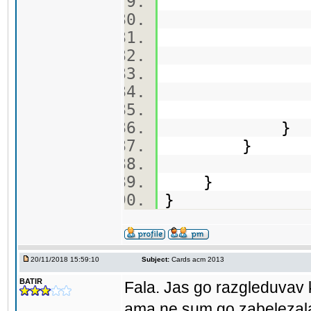
order(
order(
}
}
}
}
20/11/2018 15:59:10
Subject:
Cards acm 2013
BATIR
Fala. Jas go razgleduvav 
ama ne sum go zabelezal