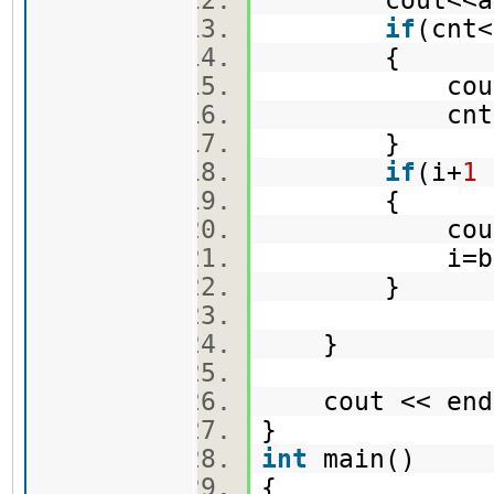
if
(cnt
{
cout<<b
cnt+
}
if
(i+
1
{
cout<<
i=b
}
}
cout << en
}
int
main()
{