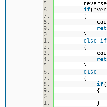
reverse(odd
if
(even
{
cout<<
ret
}
else
if
{
cout<<e
ret
}
else
{
if
{
order(e
}