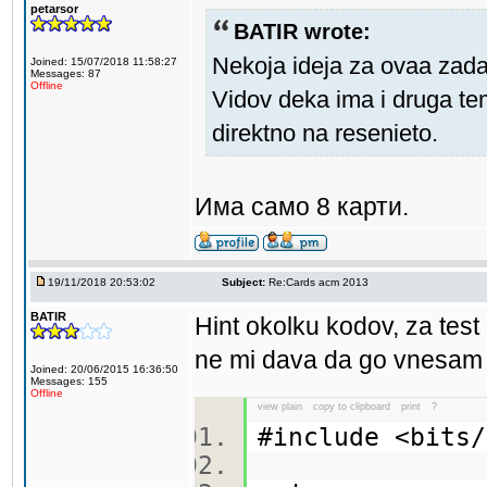
petarsor
BATIR wrote:
Nekoja ideja za ovaa zad
Joined: 15/07/2018 11:58:27
Messages: 87
Offline
Vidov deka ima i druga t
direktno na resenieto.
Има само 8 карти.
19/11/2018 20:53:02
Subject:
Re:Cards acm 2013
BATIR
Hint okolku kodov, za test 
ne mi dava da go vnesam p
Joined: 20/06/2015 16:36:50
Messages: 155
Offline
view plain
copy to clipboard
print
?
#include <bit