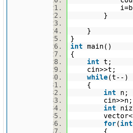
cout<<
i=b
}
}
}
int
main()
{
int
t;
cin>>t;
while
(t--
{
int
n
cin>>n
int
ni
vector<
for
(
int
{