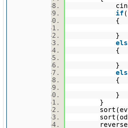
cin>>ni
if
(
{
even.pus
}
els
{
odd.push
}
els
{
even.pus
}
}
sort(even.b
sort(odd.be
reverse(eve