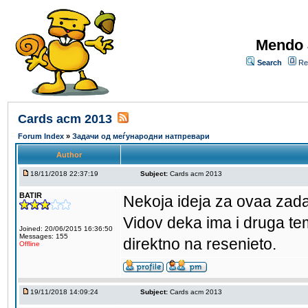
Mendo 
Search
Re
Cards acm 2013
Forum Index
»
Задачи од меѓународни натпревари
Author
18/11/2018 22:37:19
Subject:
Cards acm 2013
BATIR
Nekoja ideja za ovaa zad
Vidov deka ima i druga t
Joined: 20/06/2015 16:36:50
Messages: 155
direktno na resenieto.
Offline
19/11/2018 14:09:24
Subject:
Cards acm 2013