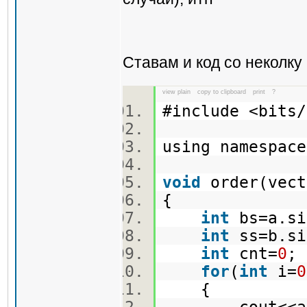
Ставам и код со неколку 
view plain
copy to clipboard
print
?
#include <bit
using namespa
void
order(vect
{
int
bs=a.s
int
ss=b.s
int
cnt=
0
for
(
int
i=
0
{
cout<<a[i