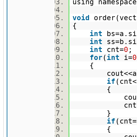
using namespa
void
order(vect
{
int
bs=a.s
int
ss=b.s
int
cnt=
0
for
(
int
i=
0
{
cout<<a[i
if
(cnt
{
cout<<b
cnt+
}
if
(cnt
{