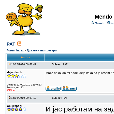
Mendo 
Search
Re
PAT
Forum Index
»
Државни натпревари
Author
14/05/2010 09:48:42
Subject:
PAT
dejandenib
Moze nekoj da mi dade ideja kako da ja resam "Pa
Joined: 12/02/2010 12:40:13
Messages: 33
Offline
14/05/2010 09:57:10
Subject:
PAT
obi1kenobi
И јас работам на з