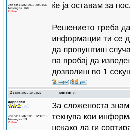
ќе ја оставам за пос
Joined: 18/02/2010 20:01:33
Messages: 168
Offline
Решението треба да
информации ти се д
да пропуштиш случај
па пробај да изведе
дозволиш во 1 секун
14/05/2010 10:04:27
Subject:
PAT
dejandenib
За сложеноста знам 
текнува кои информ
Joined: 12/02/2010 12:40:13
Messages: 33
Offline
некако да ги сортир