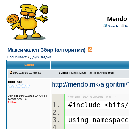
Mendo 
Search
Re
Максимален Збир (алгоритми)
Forum Index
»
Други задачи
Author
15/12/2018 17:58:52
Subject:
Максимален Збир (алгоритми)
boolTrue
http://mendo.mk/algoritm
Joined: 16/02/2016 14:04:54
view plain
copy to clipboard
print
?
Messages: 14
Offline
#include <bit
using namespa