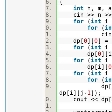
{
int
n, m, a
cin >> n >
for
(
int
i
for
(
in
cin >> 
dp[
0
][
0
] = 
for
(
int
i
dp[
0
][i
for
(
int
i
dp[i][
0
for
(
int
i
for
(
in
dp[i][j] =
dp[i][j-
1
]);
cout << dp[