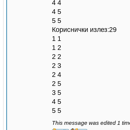
4 4
4 5
5 5
Кориснички излез:29
1 1
1 2
2 2
2 3
2 4
2 5
3 5
4 5
5 5
This message was edited 1 tim