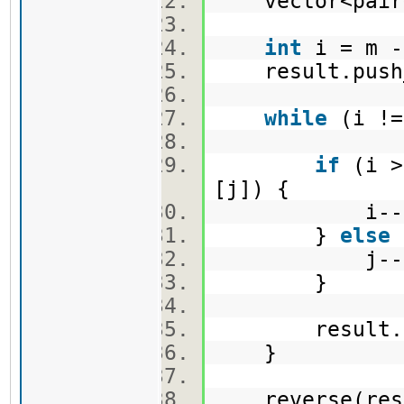
vector<pair
int
i = m 
result.push_
while
(i !
if
(i 
[j]) {
i--
}
else
j--
}
result.pus
}
reverse(resul