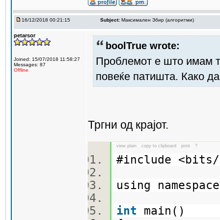
16/12/2018 00:21:15
Subject:
Максимален Збир (алгоритми)
petarsor
boolTrue wrote:
Проблемот е што имам то
Joined: 15/07/2018 11:58:27
Messages: 87
Offline
повеќе патишта. Како да
Тргни од крајот.
view plain
copy to clipboard
print
?
#include <bit
using namespa
int
main()