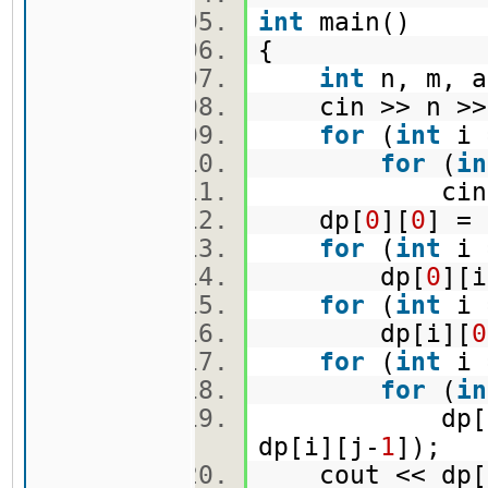
int
main()
{
int
n, m, a
cin >> n >
for
(
int
i
for
(
in
cin >> 
dp[
0
][
0
] = 
for
(
int
i
dp[
0
][i
for
(
int
i
dp[i][
0
for
(
int
i
for
(
in
dp[i][j] =
dp[i][j-
1
]);
cout << dp[