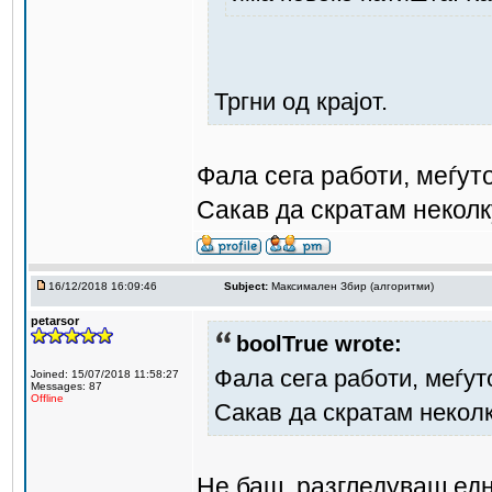
Тргни од крајот.
Фала сега работи, меѓут
Сакав да скратам неколк
16/12/2018 16:09:46
Subject:
Максимален Збир (алгоритми)
petarsor
boolTrue wrote:
Фала сега работи, меѓут
Joined: 15/07/2018 11:58:27
Messages: 87
Offline
Сакав да скратам неколк
Не баш, разгледуваш една 