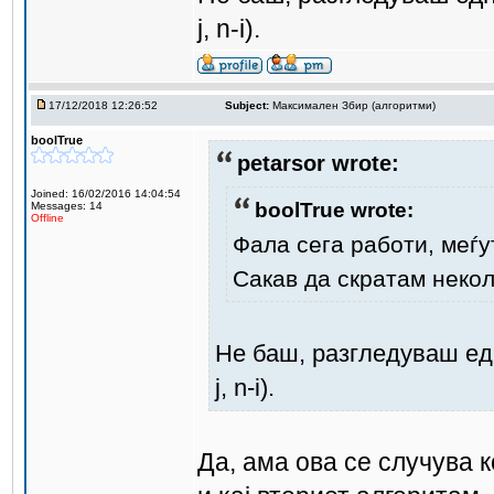
j, n-i).
17/12/2018 12:26:52
Subject:
Максимален Збир (алгоритми)
boolTrue
petarsor wrote:
Joined: 16/02/2016 14:04:54
boolTrue wrote:
Messages: 14
Offline
Фала сега работи, меѓу
Сакав да скратам некол
Не баш, разгледуваш една
j, n-i).
Да, ама ова се случува 