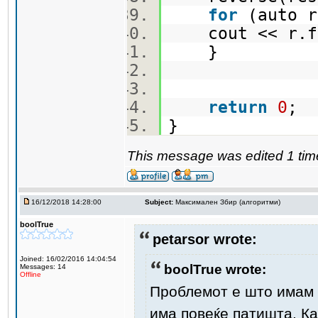
for
(auto 
cout << r.f
}
return
0
;
}
This message was edited 1 tim
16/12/2018 14:28:00
Subject:
Максимален Збир (алгоритми)
boolTrue
petarsor wrote:
Joined: 16/02/2016 14:04:54
boolTrue wrote:
Messages: 14
Offline
Проблемот е што имам т
има повеќе патишта. Ка