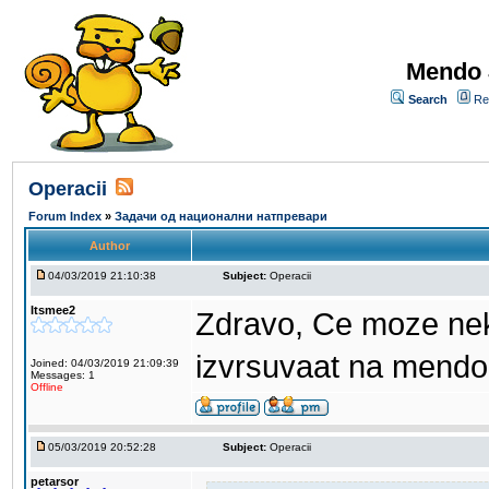
Mendo 
Search
Re
Operacii
Forum Index
»
Задачи од национални натпревари
Author
04/03/2019 21:10:38
Subject:
Operacii
Itsmee2
Zdravo, Ce moze neko
izvrsuvaat na mendo
Joined: 04/03/2019 21:09:39
Messages: 1
Offline
05/03/2019 20:52:28
Subject:
Operacii
petarsor