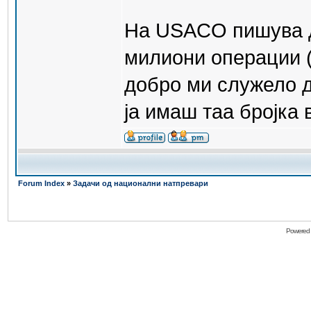
На USACO пишува де
милиони операции (ч
добро ми служело д
ја имаш таа бројка 
Forum Index
»
Задачи од национални натпревари
Powered