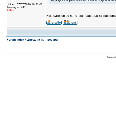
Koga kje se objavat listite so ucenici koi kje odat n
Joined: 07/07/2010 16:31:48
Messages: 447
Offline
Има одговор во делот за прашања кај натпрев
Forum Index
»
Државни натпревари
Powered