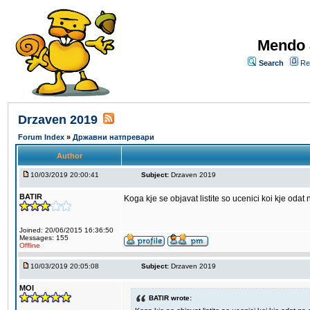
Mendo 
Search
Re
Drzaven 2019
Forum Index
»
Државни натпревари
Author
10/03/2019 20:00:41
Subject:
Drzaven 2019
BATIR
Koga kje se objavat listite so ucenici koi kje oda
Joined: 20/06/2015 16:36:50
Messages: 155
Offline
10/03/2019 20:05:08
Subject:
Drzaven 2019
MOI
BATIR wrote: