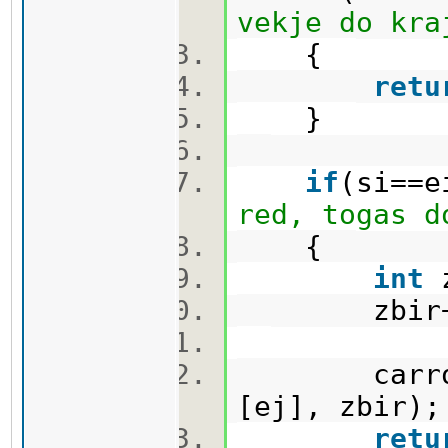
vekje do kra
{
retu
}
if
(si==e
red, togas d
{
int
z
zbir+=m
carrots[e
[ej], zbir
retu