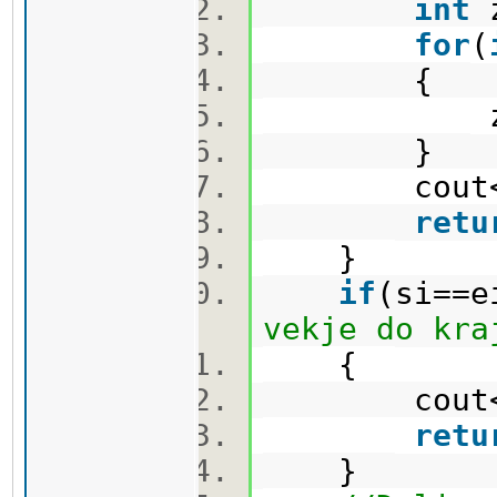
int
z
for
(
{
zbir+=c
}
cout<<z
retu
}
if
(si==e
vekje do kra
{
cout<<car
retu
}