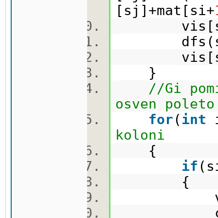
[sj]+mat[si+
vis[s
dfs(s
vis[s
}
//Gi pom
osven poleto
for
(
int
koloni
{
if
(
{
vis[s
carro