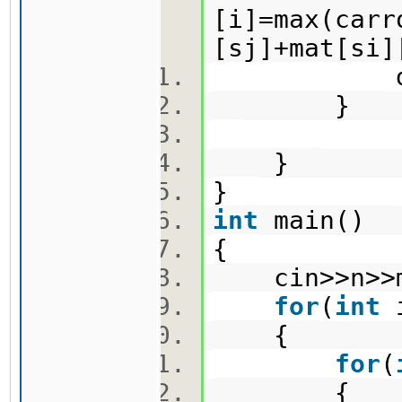
[i]=max(carr
[sj]+mat[si
dfs(si
}
}
}
int
main()
{
cin>>n>
for
(
int
{
for
(
{