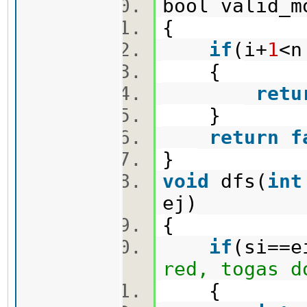
bool valid_m
{
if
(i+
1
<n
{
retu
}
return
f
}
void
dfs(
int
ej)
{
if
(si==e
red, togas d
{