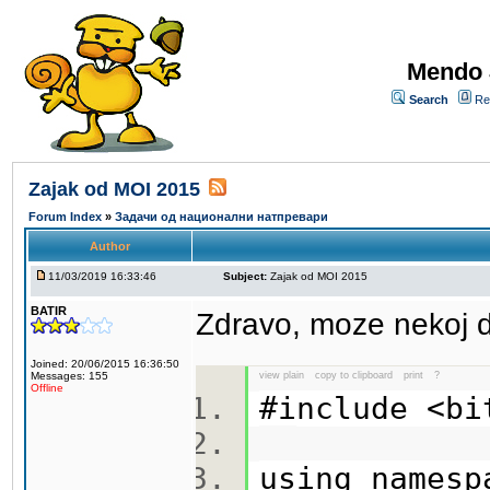
Mendo 
Search
Re
Zajak od MOI 2015
Forum Index
»
Задачи од национални натпревари
Author
11/03/2019 16:33:46
Subject:
Zajak od MOI 2015
BATIR
Zdravo, moze nekoj 
Joined: 20/06/2015 16:36:50
Messages: 155
view plain
copy to clipboard
print
?
Offline
#include <b
using names