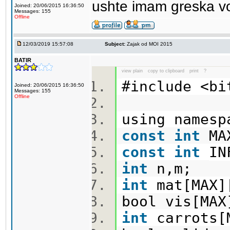
ushte imam greska vo
Joined: 20/06/2015 16:36:50
Messages: 155
Offline
12/03/2019 15:57:08
Subject:
Zajak od MOI 2015
BATIR
view plain
copy to clipboard
print
?
#include <b
Joined: 20/06/2015 16:36:50
Messages: 155
Offline
using names
const
int
MA
const
int
IN
int
n,m;
int
mat[MAX
bool vis[MA
int
carrots[