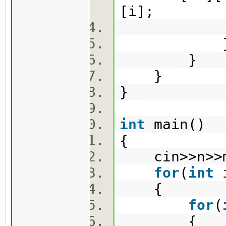
[i];
dfs
}
}
}
int
main()
{
cin>>n>
for
(
int
{
for
(
{