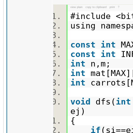
view plain
copy to clipboard
print
?
#include <b
using names
const
int
MA
const
int
IN
int
n,m;
int
mat[MAX
int
carrots[
void
dfs(
int
ej)
{
if
(si==e