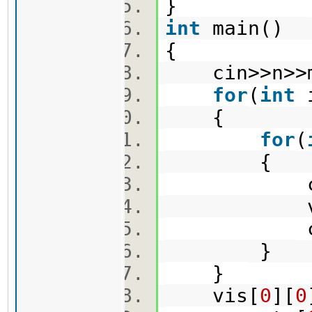
}
int
main()
{
cin>>n>
for
(
int
{
for
(
{
cin>>m
vis[i
carrot
}
}
vis[
0
][
0