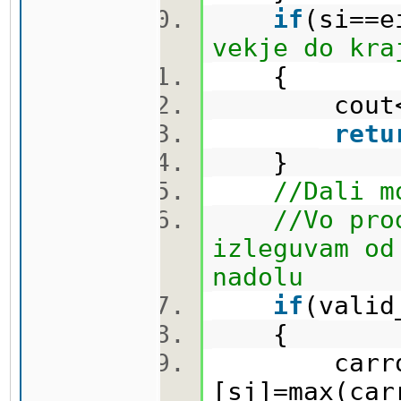
if
(si==e
vekje do kra
{
cout<<car
retu
}
//Dali m
//Vo pro
izleguvam od
nadolu
if
(valid
{
carrots
[sj]=max(car