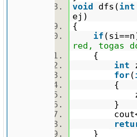
void
dfs(
int
ej)
{
if
(si==n
red, togas d
{
int
z
for
(
{
zbir+=c
}
cout<<z
retu
}