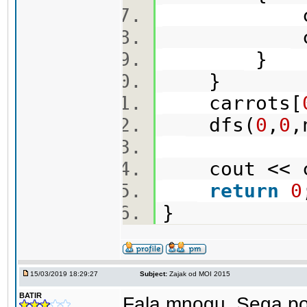
cin>>m
carrot
}
}
carrots[
dfs(
0
,
0
,
cout << ca
return
0
}
15/03/2019 18:29:27
Subject:
Zajak od MOI 2015
BATIR
Fala mnogu. Sega pod