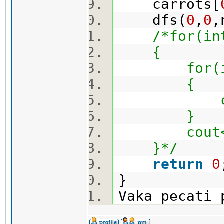
carrots[
dfs(
0
,
0
,
/*for(in
{
for(int j
{
cout<<ca
}
cout<<e
}*/
return
0
}
Vaka pecati