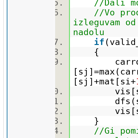
//Dali m
//Vo pro
izleguvam od
nadolu
if
(valid
{
carrots
[sj]=max(car
[sj]+mat[si+
vis[s
dfs(s
vis[s
}
//Gi pom