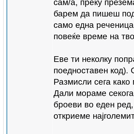
сам/а, преку презе
барем да пишеш под
само една реченица,
повеќе време на тво
Еве ти неколку попр
поедноставен код).
Размисли сега како
Дали мораме секогаш
броеви во еден ред,
откриеме најголемит