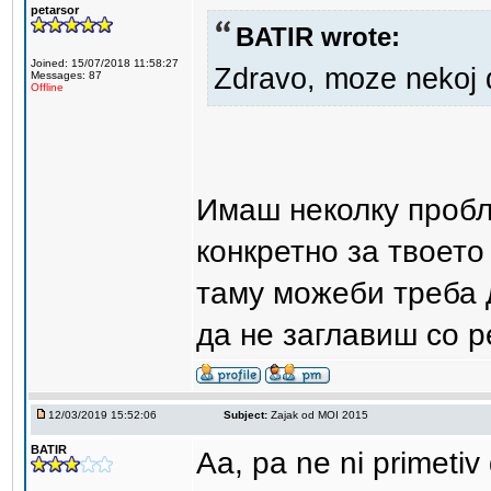
petarsor
BATIR wrote:
Joined: 15/07/2018 11:58:27
Zdravo, moze nekoj 
Messages: 87
Offline
Имаш неколку пробл
конкретно за твоето
таму можеби треба да
да не заглавиш со р
12/03/2019 15:52:06
Subject:
Zajak od MOI 2015
BATIR
Aa, pa ne ni primeti