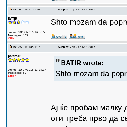
15/03/2019 11:29:08
Subject:
Zajak od MOI 2015
BATIR
Shto mozam da pop
Joined: 20/06/2015 16:36:50
Messages: 155
Offline
15/03/2019 18:21:16
Subject:
Zajak od MOI 2015
petarsor
BATIR wrote:
Joined: 15/07/2018 11:58:27
Shto mozam da pop
Messages: 87
Offline
Ај ќе пробам малку 
оти треба прво да с