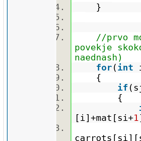
}
//prvo m
povekje skok
naednash)
for
(
int
{
if
(
{
[i]+mat[si+
1
carro
carrots[si][