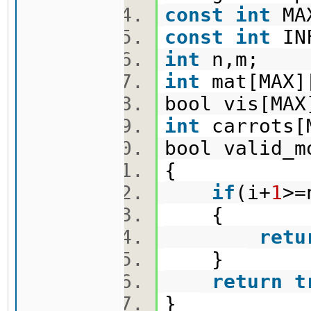
const
int
MA
const
int
IN
int
n,m;
int
mat[MAX
bool vis[MA
int
carrots[
bool valid_m
{
if
(i+
1
>=
{
retu
}
return
t
}