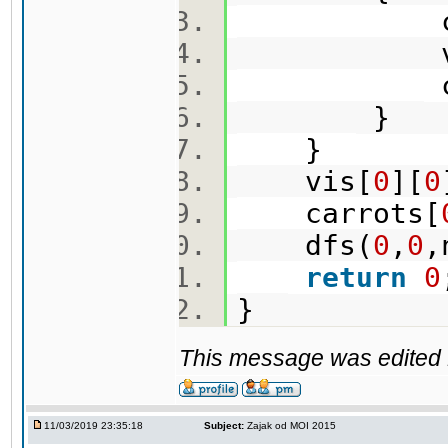
cin>>m
vis[i
carrot
}
}
vis[
0
][
0
carrots[
dfs(
0
,
0
,
return
0
}
This message was edited 
11/03/2019 23:35:18
Subject:
Zajak od MOI 2015