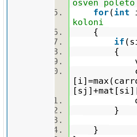
osven poleto
for
(
int
koloni
{
if
(s
{
vis[s
carro
[i]=max(carr
[sj]+mat[si
dfs(si
}
}