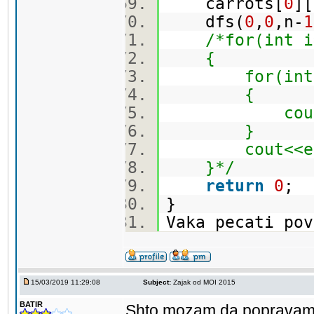
carrots[
0
][
dfs(
0
,
0
,n-
1
/*for(int i
{
for(int j=0
{
cout<<carr
}
cout<<en
}*/
return
0
;
}
Vaka pecati po
15/03/2019 11:29:08
Subject:
Zajak od MOI 2015
BATIR
Shto mozam da poprava