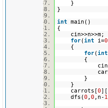
}
}
int
main()
{
cin>>n>>m
for
(
int
i=
0
{
for
(
int
{
cin>>ma
carrots[
}
}
carrots[
0
][
dfs(
0
,
0
,n-
1