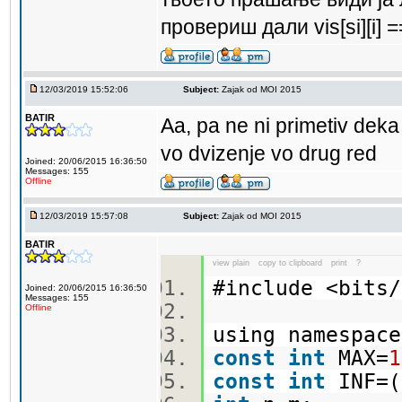
провериш дали vis[si][i] 
12/03/2019 15:52:06
Subject:
Zajak od MOI 2015
BATIR
Aa, pa ne ni primetiv de
vo dvizenje vo drug red
Joined: 20/06/2015 16:36:50
Messages: 155
Offline
12/03/2019 15:57:08
Subject:
Zajak od MOI 2015
BATIR
view plain
copy to clipboard
print
?
#include <bit
Joined: 20/06/2015 16:36:50
Messages: 155
Offline
using namespa
const
int
MAX=
1
const
int
INF=(