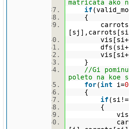
matricata ako n
if
(valid_mo
{
carrots[
[sj],carrots[si
vis[si+
dfs(si+
vis[si+
}
//Gi pominu
poleto na koe s
for
(
int
i=
0
{
if
(si
{
vis[si]
carrots[si