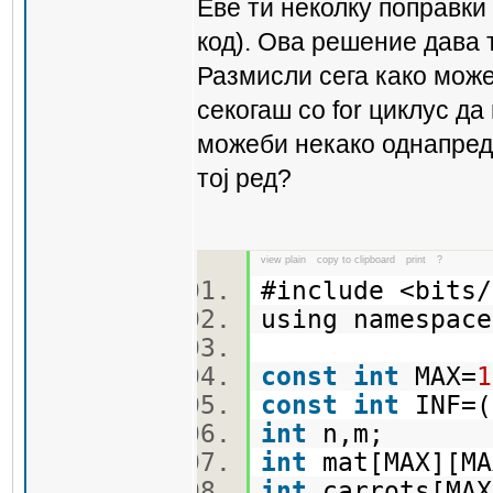
Еве ти неколку поправки
код). Ова решение дава 
Размисли сега како мож
секогаш со for циклус да
можеби некако однапред 
тој ред?
view plain
copy to clipboard
print
?
#include <bit
using namespa
const
int
MAX=
1
const
int
INF=(
int
n,m;
int
mat[MAX][
int
carrots[MA