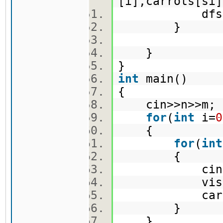
[i],carrots[si
dfs(si,i
}
}
}
int
main()
{
cin>>n>>m
for
(
int
i=
0
{
for
(
int
{
cin>>ma
vis[i]
carrots[
}
}