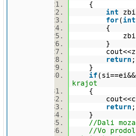
{
int
zbi
for
(
int
{
zbir+=car
}
cout<<zbi
return
}
if
(si==ei&&
krajot
{
cout<<carro
return
}
//Dali moza
//Vo prodol