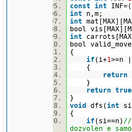
const
int
INF=(
int
n,m;
int
mat[MAX][
bool vis[MAX]
int
carrots[MA
bool valid_move
{
if
(i+
1
>=n 
{
return
}
return
true
}
void
dfs(
int
s
{
if
(si==n)
//
dozvolen e samo