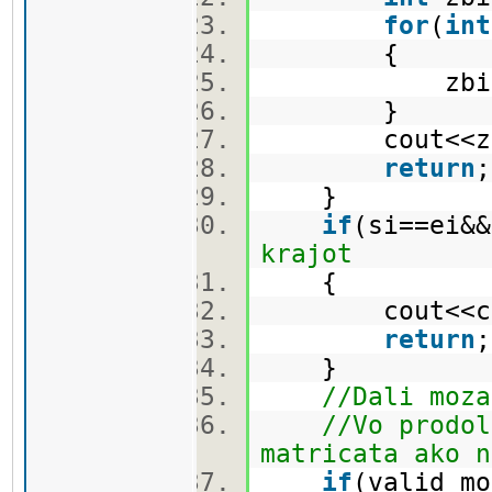
for
(
int
{
zbir+=car
}
cout<<zbi
return
}
if
(si==ei&&
krajot
{
cout<<carro
return
}
//Dali moza
//Vo prodol
matricata ako n
if
(valid_mo