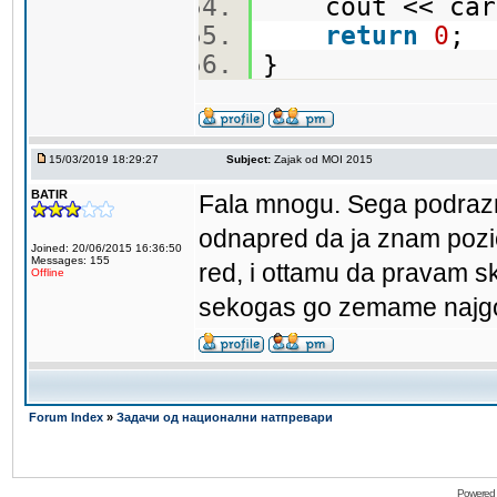
cout << carr
return
0
;
}
15/03/2019 18:29:27
Subject:
Zajak od MOI 2015
BATIR
Fala mnogu. Sega podrazm
odnapred da ja znam pozic
Joined: 20/06/2015 16:36:50
Messages: 155
red, i ottamu da pravam sk
Offline
sekogas go zemame najgol
Forum Index
»
Задачи од национални натпревари
Powered