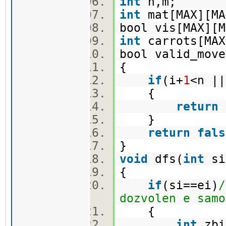
int
n,m;
int
mat[MAX][
bool vis[MAX]
int
carrots[MA
bool valid_move
{
if
(i+
1
<n |
{
return
}
return
fals
}
void
dfs(
int
s
{
if
(si==ei)
/
dozvolen e samo
{
int
zbi