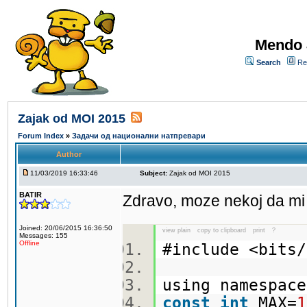
Mendo 
Search
Re
Zajak od MOI 2015
Forum Index
»
Задачи од национални натпревари
Author
11/03/2019 16:33:46
Subject:
Zajak od MOI 2015
BATIR
Zdravo, moze nekoj da mi
Joined: 20/06/2015 16:36:50
view plain
copy to clipboard
print
?
Messages: 155
Offline
#include <bit
using namespa
const
int
MAX=
1