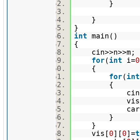
}
}
}
int
main()
{
cin>>n>>m
for
(
int
i=
0
{
for
(
int
{
cin>>ma
vis[i]
carrots[
}
}
vis[
0
][
0
]=
t