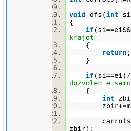
void
dfs(
int
s
{
if
(si==ei&&
krajot
{
return
}
if
(si==ei)
/
dozvolen e samo
{
int
zbi
zbir+=mat
carrots[ei][
zbir);