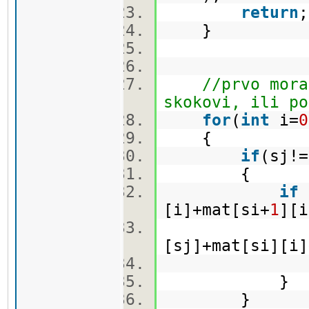
return
}
//prvo mora
skokovi, ili po
for
(
int
i=
0
{
if
(sj
{
if
(
[i]+mat[si+
1
][i
carrot
[sj]+mat[si][i]
dfs(
}
}