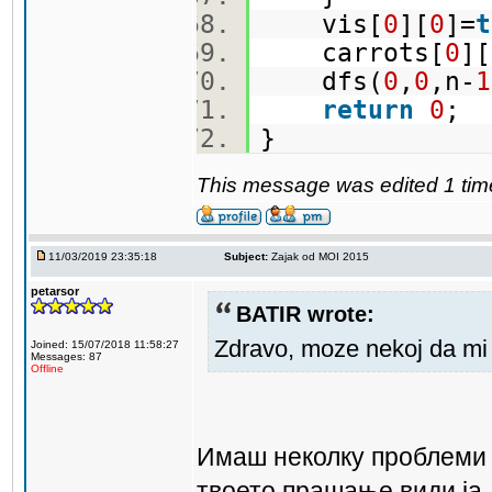
vis[
0
][
0
]=
t
carrots[
0
][
dfs(
0
,
0
,n-
1
return
0
;
}
This message was edited 1 tim
11/03/2019 23:35:18
Subject:
Zajak od MOI 2015
petarsor
BATIR wrote:
Zdravo, moze nekoj da mi
Joined: 15/07/2018 11:58:27
Messages: 87
Offline
Имаш неколку проблеми 
твоето прашање види ја 