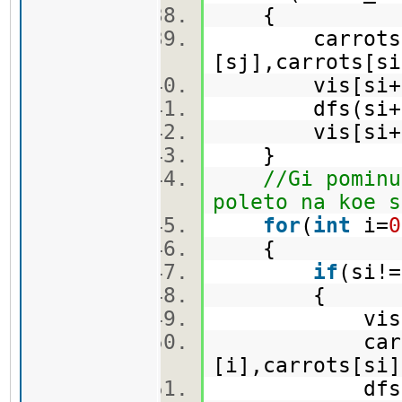
{
carrots[
[sj],carrots[si
vis[si+
dfs(si+
vis[si+
}
//Gi pominu
poleto na koe s
for
(
int
i=
0
{
if
(si!=
{
vis[si]
carrots[si
[i],carrots[si
dfs(si,i