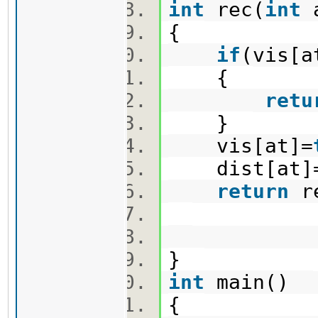
int
rec(
int
a
{
if
(vis[a
{
retu
}
vis[at]=
dist[at]=
return
re
}
int
main()
{