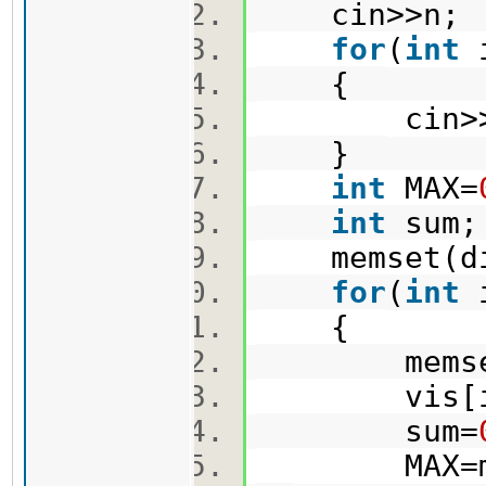
cin>>n
for
(
int
{
cin>>ni
}
int
MAX=
int
sum
memset(di
for
(
int
{
memset(
vis[i
sum=
MAX=max(M