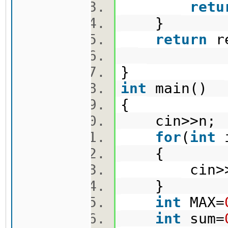
retu
}
return
re
}
int
main()
{
cin>>n
for
(
int
{
cin>>ni
}
int
MAX=
int
sum=