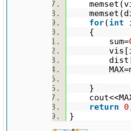
memset(vi
memset(di
for
(
int
{
sum=
vis[i
dist[i
MAX=max(M
}
cout<<MAX
return
0
}