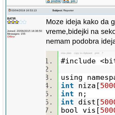
03/04/2019 16:53:13
Subject:
Reporter
BATIR
Moze ideja kako da 
vreme,bidejki na sek
Joined: 20/06/2015 16:36:50
Messages: 155
Offline
nemam podobra ideja
view plain
copy to clipboard
print
?
#include <b
using names
int
niza[
500
int
n;
int
dist[
500
bool vis[
500