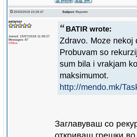
20/03/2019 23:26:47
Subject:
Reporter
petarsor
BATIR wrote:
Joined: 15/07/2018 11:58:27
Zdravo. Moze nekoj 
Messages: 87
Offline
Probuvam so rekurzi
sum bila i vrakjam ko
maksimumot.
http://mendo.mk/Tas
Заглавуваш со рекур
откриваш грешки во 