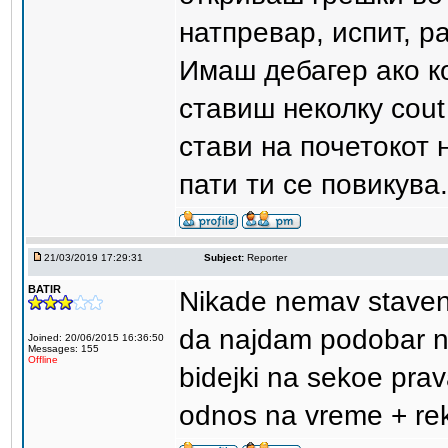
натпревар, испит, ра
Имаш дебагер ако к
ставиш неколку cout
стави на почетокот 
пати ти се повикува.
21/03/2019 17:29:31
Subject:
Reporter
BATIR
Nikade nemav staveno
da najdam podobar n
Joined: 20/06/2015 16:36:50
Messages: 155
Offline
bidejki na sekoe pra
odnos na vreme + rek