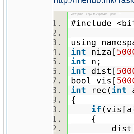
http://mendo.mk/Tas
view plain
copy to clipboard
print
?
#include <b
using names
int
niza[
500
int
n;
int
dist[
500
bool vis[
500
int
rec(
int
a
{
if
(vis[a
{
dist[at