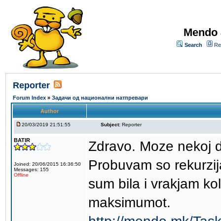
Mendo 
Search
Re
Reporter
Forum Index
»
Задачи од национални натпревари
Author
20/03/2019 21:51:55
Subject:
Reporter
BATIR
Zdravo. Moze nekoj d
Probuvam so rekurzij
Joined: 20/06/2015 16:36:50
Messages: 155
Offline
sum bila i vrakjam ko
maksimumot.