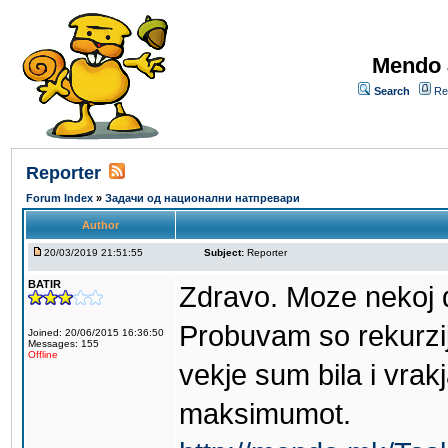
Mendo 
Search
Re
Reporter
Forum Index
»
Задачи од национални натпревари
Author
20/03/2019 21:51:55
Subject:
Reporter
BATIR
Zdravo. Moze nekoj d
Probuvam so rekurzi
Joined: 20/06/2015 16:36:50
Messages: 155
Offline
vekje sum bila i vrak
maksimumot.