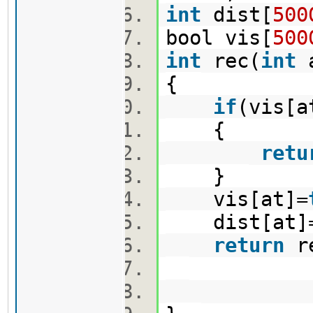
int
dist[
500
bool vis[
500
int
rec(
int
a
{
if
(vis[a
{
retu
}
vis[at]=
dist[at]=
return
re