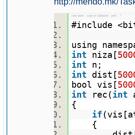
http://mendo.mk/Tas
view plain
copy to clipboard
print
?
#include <b
using names
int
niza[
500
int
n;
int
dist[
500
bool vis[
500
int
rec(
int
a
{
if
(vis[a
{
dist[at