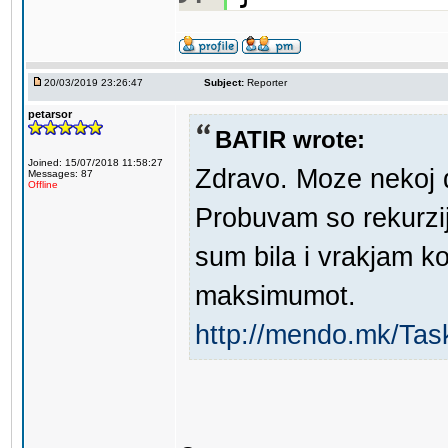
20/03/2019 23:26:47
Subject:
Reporter
petarsor
BATIR wrote:
Joined: 15/07/2018 11:58:27
Zdravo. Moze nekoj 
Messages: 87
Offline
Probuvam so rekurzi
sum bila i vrakjam ko
maksimumot.
http://mendo.mk/Tas