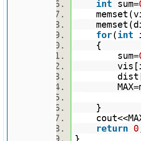
int
sum=
memset(vi
memset(di
for
(
int
{
sum=
vis[i
dist[i
MAX=max(M
}
cout<<MAX
return
0
}