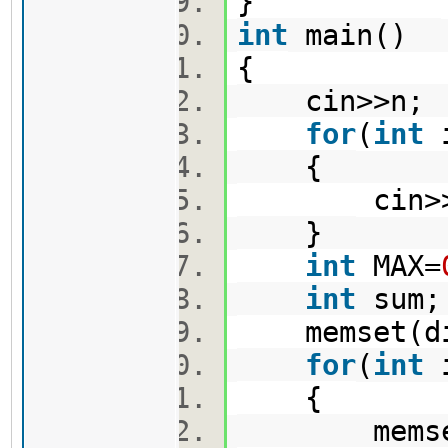
}
int
main()
{
cin>>n
for
(
int
{
cin>>ni
}
int
MAX=
int
sum
memset(di
for
(
int
{
memset(