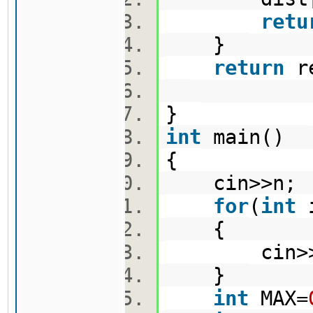
retu
}
return
re
}
int
main()
{
cin>>n
for
(
int
{
cin>>ni
}
int
MAX=