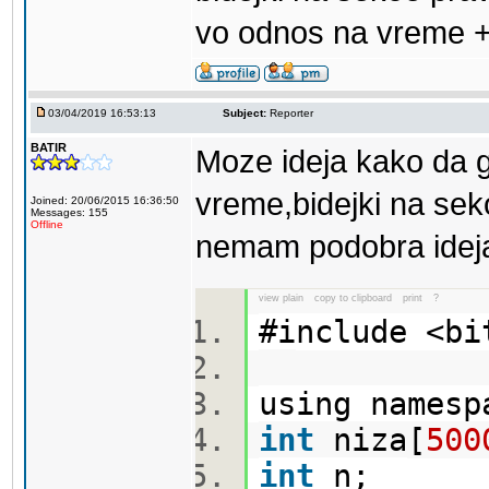
vo odnos na vreme +
03/04/2019 16:53:13
Subject:
Reporter
BATIR
Moze ideja kako da 
vreme,bidejki na sek
Joined: 20/06/2015 16:36:50
Messages: 155
Offline
nemam podobra idej
view plain
copy to clipboard
print
?
#include <b
using names
int
niza[
500
int
n;