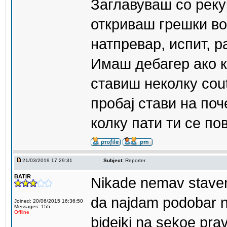
Заглавуваш со реку
откриваш грешки во 
натпревар, испит, ра
Имаш дебагер ако к
ставиш неколку cout
пробај стави на поч
колку пати ти се по
21/03/2019 17:29:31
Subject:
Reporter
BATIR
Nikade nemav staveno
da najdam podobar n
Joined: 20/06/2015 16:36:50
Messages: 155
Offline
bidejki na sekoe pra