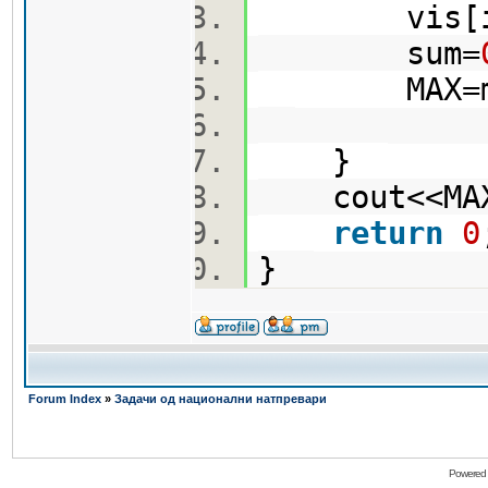
vis[i
sum=
MAX=max(M
}
cout<<MAX
return
0
}
Forum Index
»
Задачи од национални натпревари
Powered