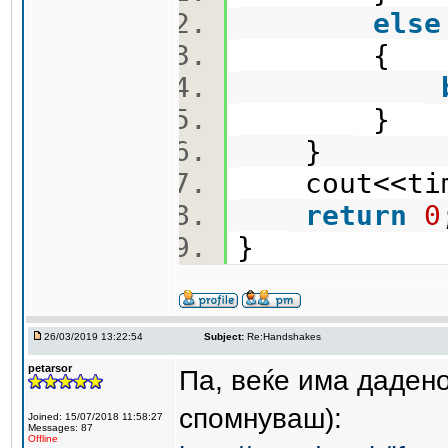
else
{
}
}
cout<<tim
return
0
}
26/03/2019 13:22:54
Subject:
Re:Handshakes
petarsor
Па, веќе има дадено
спомнуваш):
Joined: 15/07/2018 11:58:27
Messages: 87
Offline