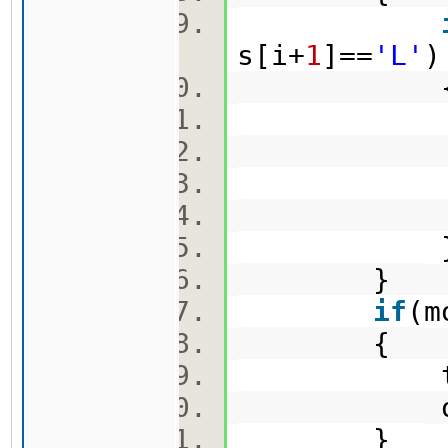
s[i+
1
]==
'L'
hands
mov
swap(
i+
}
if
(
{
time
o+
}