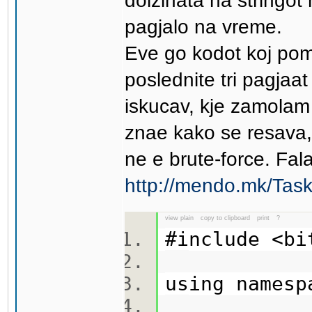
dolzinata na stringot
pagjalo na vreme.
Eve go kodot koj pom
poslednite tri pagjaa
iskucav, kje zamolam 
znae kako se resava,
ne e brute-force. Fal
http://mendo.mk/Tas
view plain
copy to clipboard
print
?
#include <b
using names