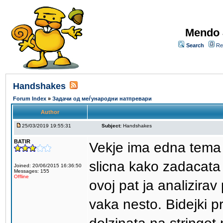
Mendo 
Search
Re
Handshakes
Forum Index
»
Задачи од меѓународни натпревари
Author
25/03/2019 19:55:31
Subject:
Handshakes
BATIR
Vekje ima edna tema 
slicna kako zadacata
Joined: 20/06/2015 16:36:50
Messages: 155
Offline
ovoj pat ja analizirav
vaka nesto. Bidejki 