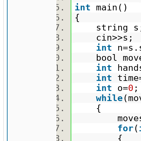
int
main()
{
string 
cin>>s
int
n=s.
bool move
int
hand
int
time
int
o=
0
while
(m
{
moves
for
(
{