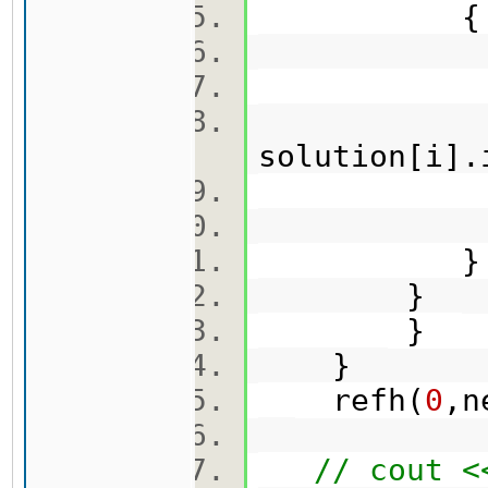
solution[i].
}
}
}
refh(
0
,n
// cout <