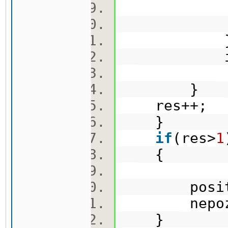
i+=c
}
res++;
}
if
(res>
1
{
positi
nepozn
}