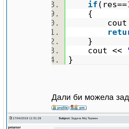
if
(res==
{
cout 
retu
}
cout <<
}
Дали би можела зад
17/04/2019 11:51:29
Subject:
Задача Мој Термин
petarsor