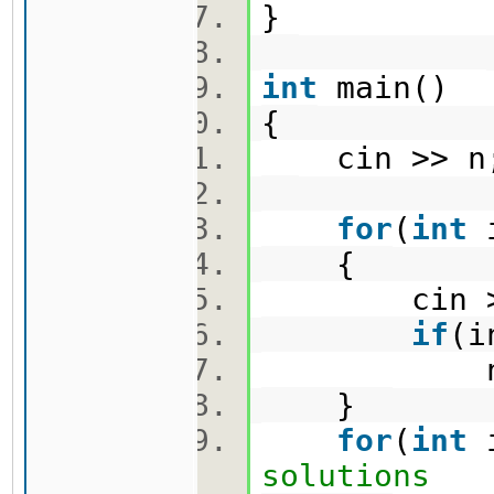
}
int
main()
{
cin >> 
for
(
int
{
cin >> 
if
(i
nepoz
}
for
(
int
solutions