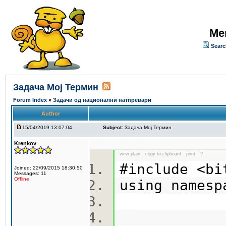
Me
Searc
Задача Мој Термин
Forum Index
»
Задачи од национални натпревари
Author
15/04/2019 13:07:04
Subject:
Задача Мој Термин
Krenkov
view plain
copy to clipboard
print
?
#include <b
Joined: 22/09/2015 18:30:50
Messages: 11
Offline
using names