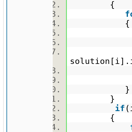
{
f
solution[i].
}
if
(
{