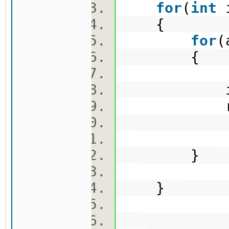
for
(
int
i
{
for
(
{
input
refh
}
}