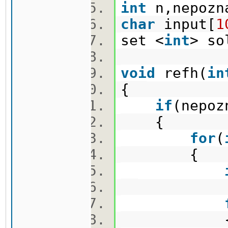
int
n,nepozn
char
input[
1
set <
int
> so
void
refh(
in
{
if
(nepoz
{
for
(
{