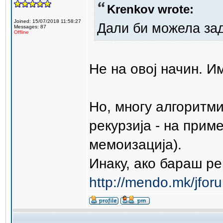
Krenkov wrote:
Joined: 15/07/2018 11:58:27
Дали би можела зад
Messages: 87
Offline
Не на овој начин. И
Но, многу алгоритм
рекурзија - на при
мемоизација).
Инаку, ако бараш р
http://mendo.mk/jforu