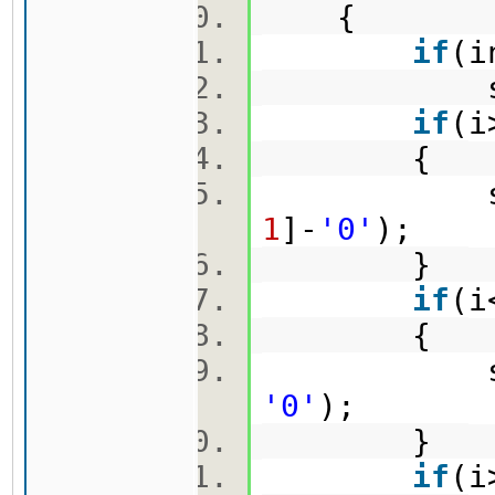
{
if
(i
solutio
if
(i
{
solutio
1
]-
'0'
);
}
if
(i
{
solutio
'0'
);
}
if
(i