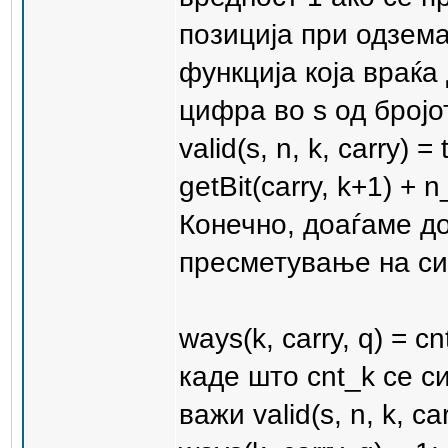
позиција при одземањ
функција која враќа
цифра во s од бројо
valid(s, n, k, carry) 
getBit(carry, k+1) + n_
Конечно, доаѓаме д
пресметување на си
ways(k, carry, q) = cn
каде што cnt_k се си
важи valid(s, n, k, car