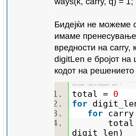
ways(k, carry, q) = 1; 
Бидејќи не можеме 
имаме пренесување 
вредности на carry, к
digitLen е бројот н
кодот на решението 
view plain
copy to clipboard
print
?
total =
0
for
digit_le
for
carry
total +=
digit_len)