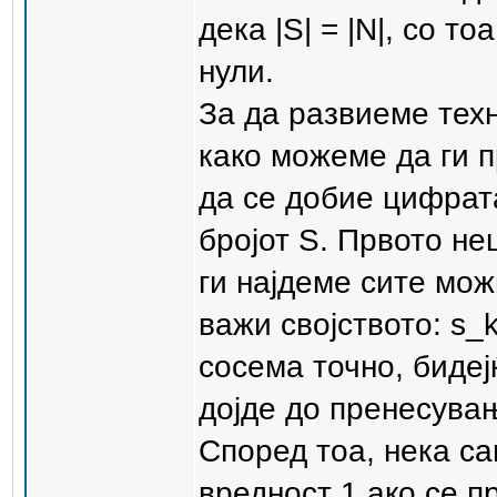
дека |S| = |N|, со т
нули.
За да развиеме тех
како можеме да ги 
да се добие цифрата
бројот S. Првото не
ги најдеме сите мож
важи својството: s_k
сосема точно, биде
дојде до пренесувањ
Според тоа, нека car
вредност 1 ако се пр