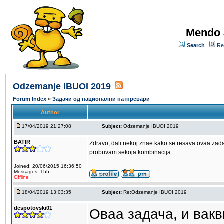
Mendo 
Search
Re
Odzemanje IBUOI 2019
Forum Index
»
Задачи од национални натпревари
Author
17/04/2019 21:27:08
Subject:
Odzemanje IBUOI 2019
BATIR
Zdravo, dali nekoj znae kako se resava ovaa zadac
probuvam sekoja kombinacija.
Joined: 20/06/2015 16:36:50
Messages: 155
Offline
18/04/2019 13:03:35
Subject:
Re:Odzemanje IBUOI 2019
despotovski01
Оваа задача, и вакв