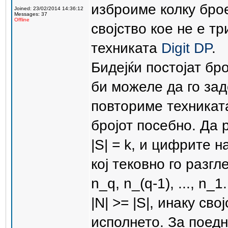
изброиме колку бро
Joined: 23/02/2014 14:36:12
Messages: 37
Offline
својство кое не е т
техниката
Digit DP
.
Бидејќи постојат бр
би можеле да го зад
повториме техникат
бројот посебно. Да
|S| = k, и цифрите на
кој тековно го разгл
n_q, n_(q-1), ..., n
|N| >= |S|, инаку св
исполнето. За поед