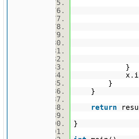
q.push
distEn
x.inse
x.erase(
}
x.inser
}
}
return
res
}