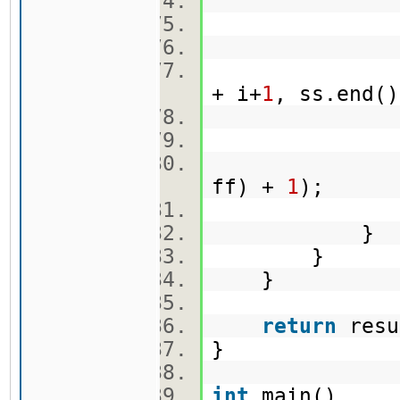
vec
ss[i]
auto doo
+ i+
1
, ss.end(
ss.era
result = 
ff) +
1
);
}
}
}
return
res
}
int
main()