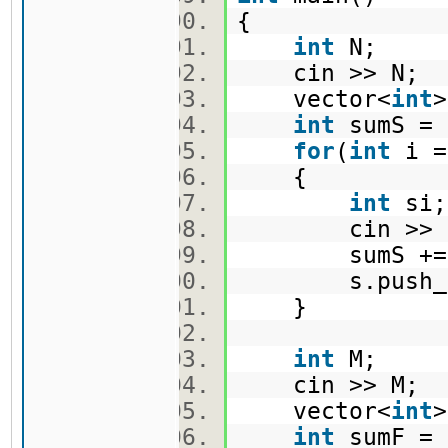
{
int
N;
cin >> N;
vector<
int
int
sumS =
for
(
int
i 
{
int
si
cin >> 
sumS +
s.push_ba
}
int
M;
cin >> M;
vector<
int
int
sumF =