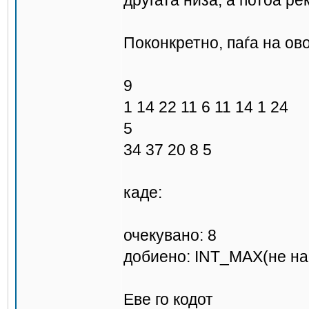
другата низа, а потоа р
Поконкретно, паѓа на ов
9
1 14 22 11 6 11 14 1 24
5
34 37 20 8 5
каде:
очекувано: 8
добиено: INT_MAX(не на
Еве го кодот