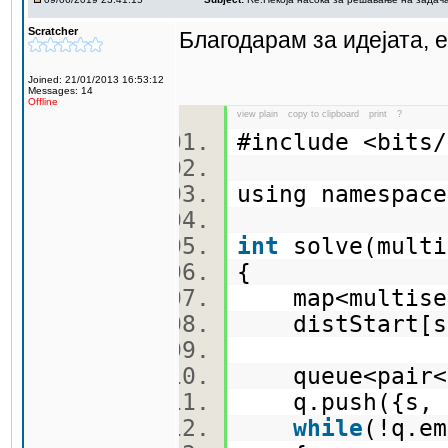
Scratcher
Благодарам за идејата, 
Joined: 21/01/2013 16:53:12
Messages: 14
Offline
view plain
copy to clipboard
print
?
#include <bit
using namespa
int
solve(multi
{
map<multise
distStart[s
queue<pair<m
q.push({s,
while
(!q.e