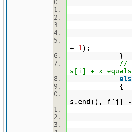
ss.erase
ss.push
ss.push_
result = m
+
1
);
}
// 
s[i] + x equals
els
{
auto x = 
s.end(), f[j]
vec