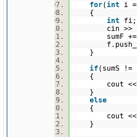
for
(
int
i 
{
int
fi
cin >> 
sumF +
f.push_ba
}
if
(sumS !
{
cout <<
}
else
{
cout << so
}