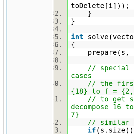
toDelete[i]))
}
}
int
solve(vecto
{
prepare(s,
// special 
cases
// the firs
{18} to f = {2,
// to get s
decompose 16 to
7}
// similar 
if
(s.size(