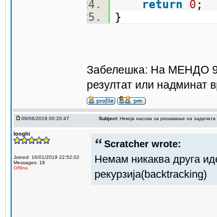
return
0
;
}
Забелешка: На МЕНДО 9/
резултат или надминат 
09/06/2019 00:20:47
Subject:
Некоја насока за решавање на задачата
longhi
Scratcher wrote:
Немам никаква друга ид
Joined: 16/01/2019 22:52:02
Messages: 18
Offline
рекурзија(backtracking)