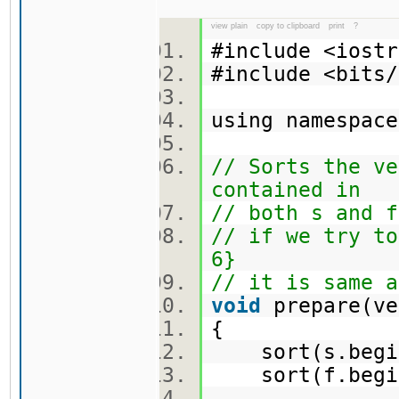
view plain
copy to clipboard
print
?
#include <ios
#include <bit
using namespa
// Sorts the ve
contained in
// both s and f
// if we try to
6}
// it is same a
void
prepare(ve
{
sort(s.begin
sort(f.begin