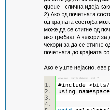
queue - слична идеја как
2) Ако од почетната сост
од крајната состојба мож
може да се стигне од поч
ако требаат A чекори за 
чекори за да се стигне о
почетната до крајната со
Ако е уште нејасно, еве
view plain
copy to clipboard
print
?
#include <bit
using namespa