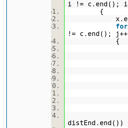
i != c.end();
{
x.erase(
for
!= c.end(); j
{
x.erase
x.inse
distEnd.end()