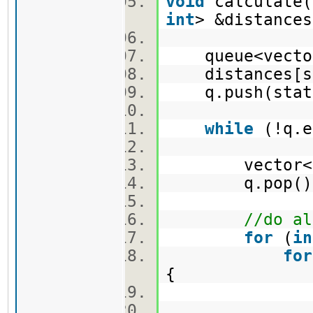
void
calculate(
int
> &distanc
queue<vecto
distances[s
q.push(sta
while
(!q.e
vector<
q.pop(
//do al
for
(
in
for
{
vect