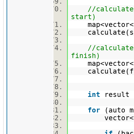
//calculate
start)
map<vector<
calculate(st
//calculate
finish)
map<vector<
calculate(fi
int
result 
for
(auto m
vector<
if
(bac