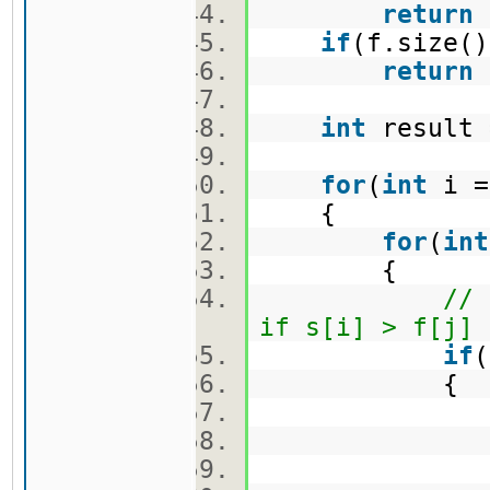
return
if
(f.size(
return
int
result 
for
(
int
i 
{
for
(
int
{
// 
if s[i] > f[j]
if
{
vect
vect