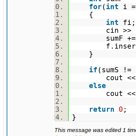
for
(
int
i 
{
int
fi
cin >> 
sumF +
f.insert
}
if
(sumS !
cout <<
else
cout << so
return
0
;
}
This message was edited 1 tim