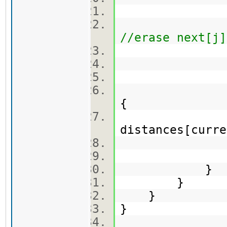
next[i]
next.eras
//erase next[j]
sort(next
{
distan
distances[curr
q.pus
}
}
}
}