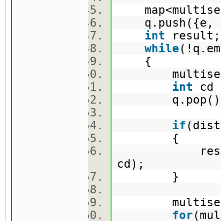
map<multise
q.push({e,
int
resul
while
(!q.e
{
multise
int
cd 
q.pop(
if
(dis
{
result = mi
cd);
}
multise
for
(mul