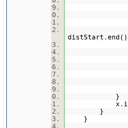
x.inse
distStart.end
q.push
distSta
x.inse
x.erase(
}
x.inser
}
}