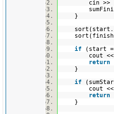
cin >> fi
sumFinish 
}
sort(start.b
sort(finish.
if
(start 
cout <
return
}
if
(sumStar
cout <<
return
}