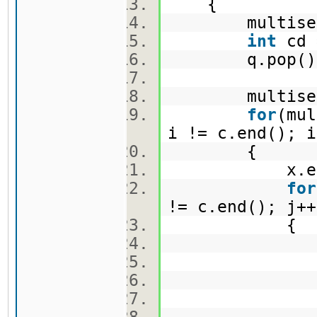
{
multise
int
cd 
q.pop(
multise
for
(mul
i != c.end();
{
x.erase(
for
!= c.end(); j
{
x.erase