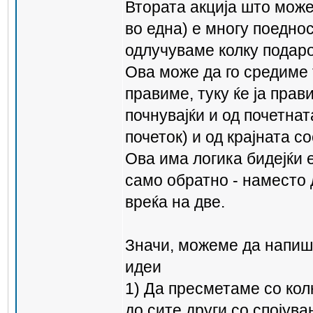
Втората акција што може 
во една) е многу поедно
одлучуваме колку подар
Ова може да го средиме 
правиме, туку ќе ја прави
почнувајќи и од почетнат
почеток) и од крајната с
Ова има логика бидејќи е
само обратно - наместо 
вреќа на две.
Значи, можеме да напише
идеи
1) Да пресметаме со кол
до сите други со спојува