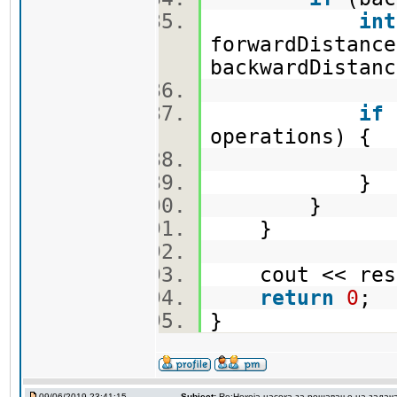
int
forwardDistance
backwardDista
if
operations) {
result 
}
}
}
cout << res
return
0
;
}
09/06/2019 23:41:15
Subject:
Re:Некоја насока за решавање на задач