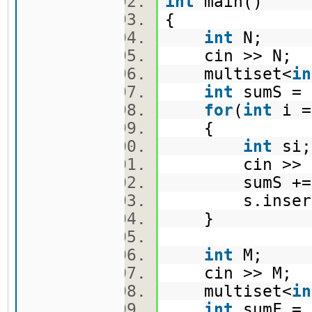
int
main()
{
int
N;
cin >> N;
multiset<
in
int
sumS =
for
(
int
i 
{
int
si
cin >> 
sumS +
s.insert
}
int
M;
cin >> M;
multiset<
in
int
sumF =