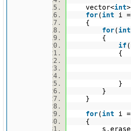
vector<
int
for
(
int
i 
{
for
(
int
{
if
{
f.erase(
toDelete
}
}
}
for
(
int
i 
{
s.erase(find