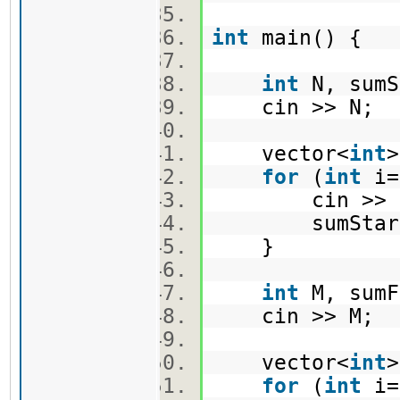
int
main() {
int
N, sum
cin >> N;
vector<
int
for
(
int
i=
cin >> st
sumStart +
}
int
M, sumF
cin >> M;
vector<
int
for
(
int
i=