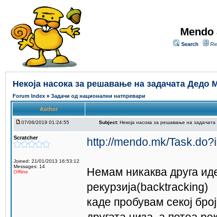
Mendo 
Search
Re
Некоја насока за решавање на задачата Дедо 
Forum Index
»
Задачи од национални натпревари
Author
07/06/2019 01:24:55
Subject:
Некоја насока за решавање на задачата
Scratcher
http://mendo.mk/Task.do?
Joined: 21/01/2013 16:53:12
Messages: 14
Немам никаква друга иде
Offline
рекурзија(backtracking)
каде пробувам секој број