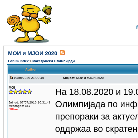
МОИ и МЈОИ 2020
Forum Index
»
Македонски Олимпијади
Author
19/08/2020 21:00:46
Subject:
МОИ и МЈОИ 2020
MOI
На 18.08.2020 и 19
Олимпијада по инф
Joined: 07/07/2010 16:31:48
Messages: 447
Offline
препораки за актуе
оддржаа во скратен