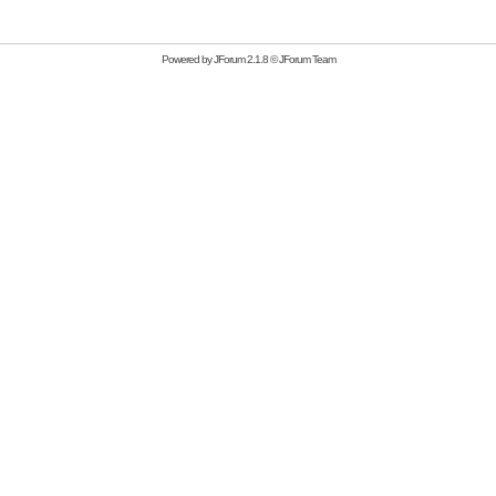
Powered by
JForum 2.1.8
©
JForum Team