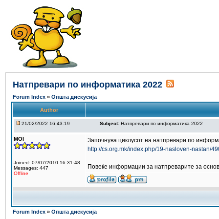
Натпревари по информатика 2022
Forum Index
»
Општа дискусија
Author
21/02/2022 16:43:19
Subject:
Натпревари по информатика 2022
MOI
Започнува циклусот на натпревари по информа
http://cs.org.mk/index.php/19-nasloven-nastan/490
Joined: 07/07/2010 16:31:48
Повеќе информации за натпреварите за основн
Messages: 447
Offline
Forum Index
»
Општа дискусија