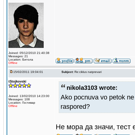
Joined: 05/12/2010 21:40:38
Messages: 21
Location: Битола
Offline
15/02/2011 19:04:01
Subject:
Re:ciklus natprevari
tStojkovski
nikola3103 wrote:
Ako pocnuva vo petok ne t
Joined: 13/02/2010 14:23:00
Messages: 108
Location: Гостивар
raspored?
Offline
Не мора да значи, тест е