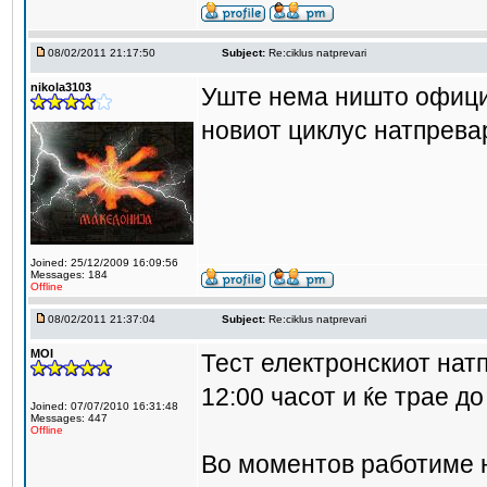
08/02/2011 21:17:50
Subject:
Re:ciklus natprevari
nikola3103
Уште нема ништо официј
новиот циклус натпрева
Joined: 25/12/2009 16:09:56
Messages: 184
Offline
08/02/2011 21:37:04
Subject:
Re:ciklus natprevari
MOI
Тест електронскиот натп
12:00 часот и ќе трае до
Joined: 07/07/2010 16:31:48
Messages: 447
Offline
Во моментов работиме 