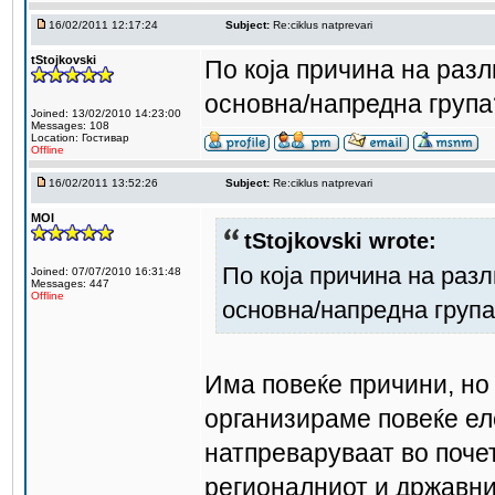
16/02/2011 12:17:24
Subject:
Re:ciklus natprevari
tStojkovski
По која причина на раз
основна/напредна група
Joined: 13/02/2010 14:23:00
Messages: 108
Location: Гостивар
Offline
16/02/2011 13:52:26
Subject:
Re:ciklus natprevari
MOI
tStojkovski wrote:
По која причина на раз
Joined: 07/07/2010 16:31:48
Messages: 447
Offline
основна/напредна груп
Има повеќе причини, но
организираме повеќе ел
натпреваруваат во поче
регионалниот и државни