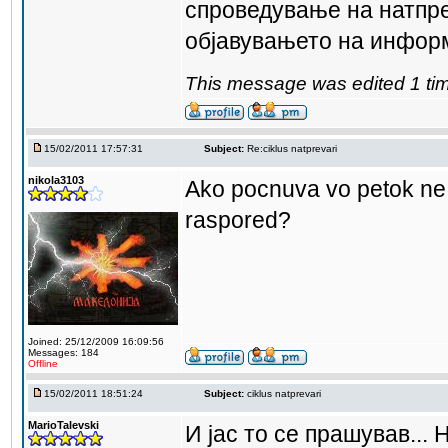
спроведување на натпре
објавувањето на инфор
This message was edited 1 tim
15/02/2011 17:57:31
Subject:
Re:ciklus natprevari
nikola3103
Ako pocnuva vo petok ne t
raspored?
Joined: 25/12/2009 16:09:56
Messages: 184
Offline
15/02/2011 18:51:24
Subject:
ciklus natprevari
MarioTalevski
И јас то се прашував...