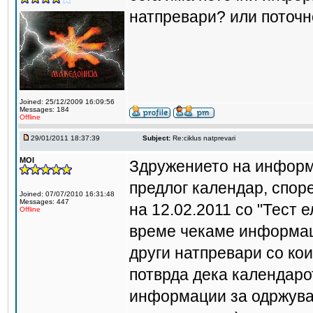
натпревари? или поточн
Joined: 25/12/2009 16:09:56
Messages: 184
Offline
29/01/2011 18:37:39
Subject:
Re:ciklus natprevari
MOI
Здружението на информ
предлог календар, споре
Joined: 07/07/2010 16:31:48
Messages: 447
на 12.02.2011 со "Тест 
Offline
време чекаме информац
други натпревари со кои
потврда дека календарот
информации за одржувањ