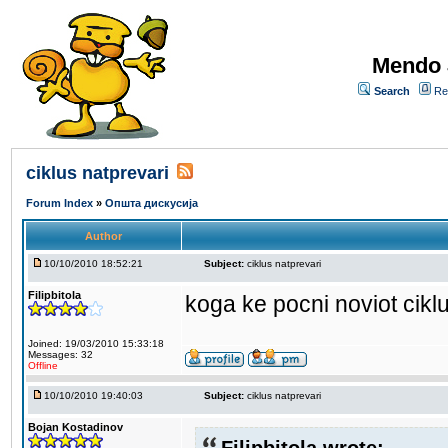
Mendo 
Search
Re
ciklus natprevari
Forum Index
»
Општа дискусија
Author
10/10/2010 18:52:21
Subject:
ciklus natprevari
Filipbitola
koga ke pocni noviot cikl
Joined: 19/03/2010 15:33:18
Messages: 32
Offline
10/10/2010 19:40:03
Subject:
ciklus natprevari
Bojan Kostadinov
Filipbitola wrote: