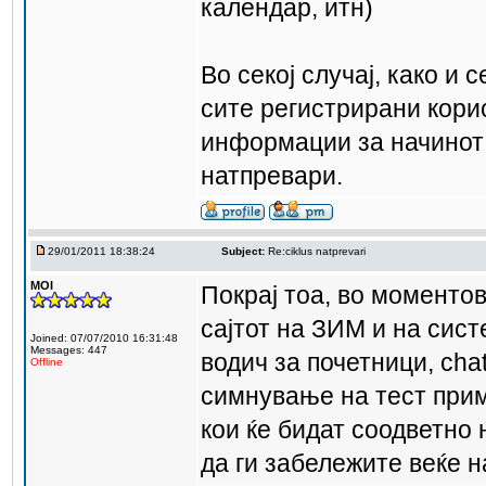
календар, итн)
Во секој случај, како и 
сите регистрирани кори
информации за начинот 
натпревари.
29/01/2011 18:38:24
Subject:
Re:ciklus natprevari
MOI
Покрај тоа, во моменто
сајтот на ЗИМ и на сис
Joined: 07/07/2010 16:31:48
Messages: 447
водич за почетници, cha
Offline
симнување на тест прим
кои ќе бидат соодветно
да ги забележите веќе н