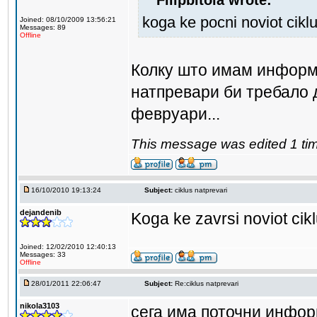
koga ke pocni noviot cikl
Joined: 08/10/2009 13:56:21
Messages: 89
Offline
Колку што имам информа
натпревари би требало 
февруари...
This message was edited 1 tim
16/10/2010 19:13:24
Subject:
ciklus natprevari
dejandenib
Koga ke zavrsi noviot cik
Joined: 12/02/2010 12:40:13
Messages: 33
Offline
28/01/2011 22:06:47
Subject:
Re:ciklus natprevari
nikola3103
сега има поточни инфор