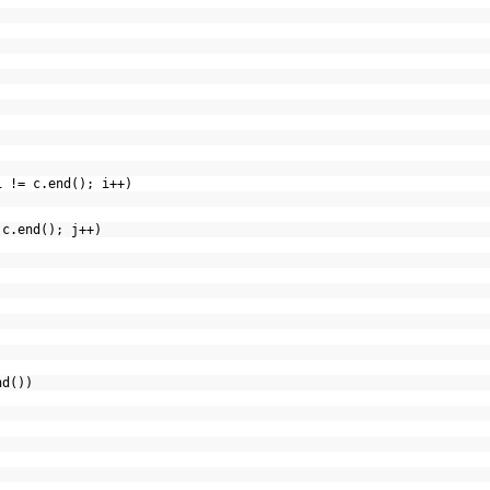
 i != c.end(); i++)
= c.end(); j++)
end())