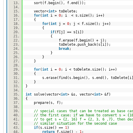
sort(f.begin(), f.end());
vector<
int
> toDelete;
for
(
int
i =
0
; i < s.size(); i++)
{
for
(
int
j =
0
; j < f.size(); j++)
{
if
(f[j] == s[i])
{
f.erase(f.begin() + j);
toDelete.push_back(s[i]);
break
;
}
}
}
for
(
int
i =
0
; i < toDelete.size(); i++)
{
s.erase(find(s.begin(), s.end(), toDelete[
}
}
int
solve(vector<
int
> &s, vector<
int
> &f)
{
prepare(s, f);
// special cases that can be treated as base ca
// the first case: if we have to convert s = {1
// to get s = {2, 16} f = {2, 3, 6 ,7}, then de
// similar situation for the second case
if
(s.size() ==
1
)
return
f.size() -
1
;