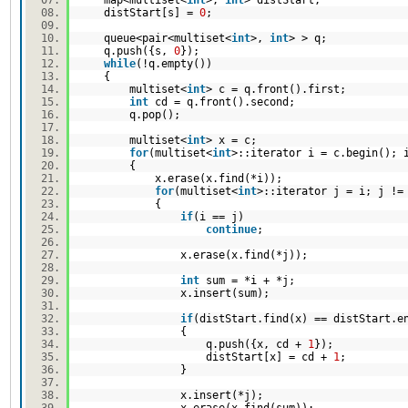
map<multiset<
int
>,
int
> distStart;
distStart[s] =
0
;
queue<pair<multiset<
int
>,
int
> > q;
q.push({s,
0
});
while
(!q.empty())
{
multiset<
int
> c = q.front().first;
int
cd = q.front().second;
q.pop();
multiset<
int
> x = c;
for
(multiset<
int
>::iterator i = c.begin();
{
x.erase(x.find(*i));
for
(multiset<
int
>::iterator j = i; j !
{
if
(i == j)
continue
;
x.erase(x.find(*j));
int
sum = *i + *j;
x.insert(sum);
if
(distStart.find(x) == distStart.
{
q.push({x, cd +
1
});
distStart[x] = cd +
1
;
}
x.insert(*j);