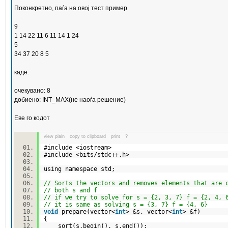
Поконкретно, паѓа на овој тест пример
9
1 14 22 11 6 11 14 1 24
5
34 37 20 8 5
каде:
очекувано: 8
добиено: INT_MAX(не наоѓа решение)
Еве го кодот
view plain
copy to clipboard
print
?
#include <iostream>
#include <bits/stdc++.h>
using namespace std;
// Sorts the vectors and removes elements that are 
// both s and f
// if we try to solve for s = {2, 3, 7} f = {2, 4, 
// it is same as solving s = {3, 7} f = {4, 6}
void
prepare(vector<
int
> &s, vector<
int
> &f)
{
sort(s.begin(), s.end());