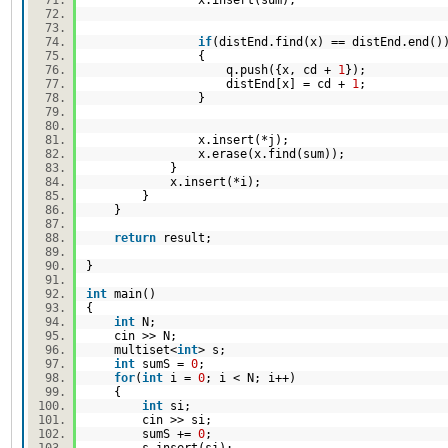
x.insert(sum);
if
(distEnd.find(x) == distEnd.end
{
q.push({x, cd +
1
});
distEnd[x] = cd +
1
;
}
x.insert(*j);
x.erase(x.find(sum));
}
x.insert(*i);
}
}
return
result;
}
int
main()
{
int
N;
cin >> N;
multiset<
int
> s;
int
sumS =
0
;
for
(
int
i =
0
; i < N; i++)
{
int
si;
cin >> si;
sumS +=
0
;