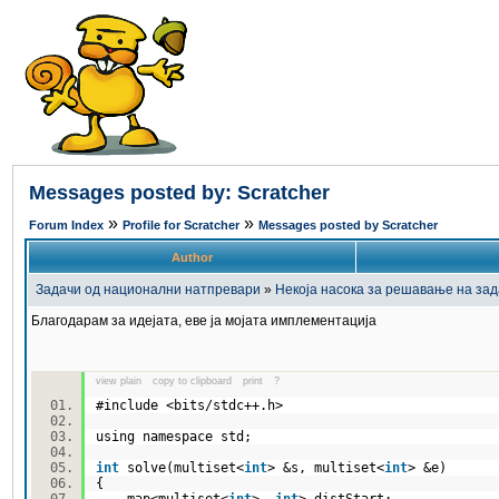
Messages posted by: Scratcher
»
»
Forum Index
Profile for Scratcher
Messages posted by Scratcher
Author
Задачи од национални натпревари
»
Некоја насока за решавање на за
Благодарам за идејата, еве ја мојата имплементација
view plain
copy to clipboard
print
?
#include <bits/stdc++.h>
using namespace std;
int
solve(multiset<
int
> &s, multiset<
int
> &e)
{