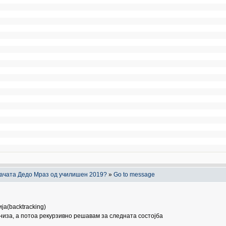
дачата Дедо Мраз од училишен 2019?
»
Go to message
ја(backtracking)
а низа, а потоа рекурзивно решавам за следната состојба