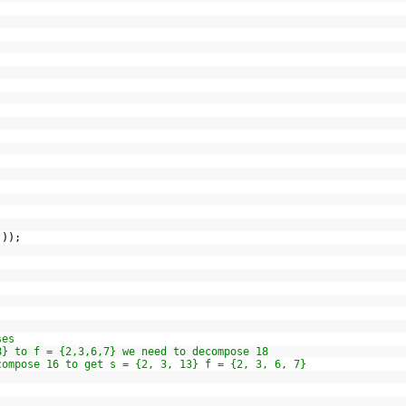
i]));
ses
8} to f = {2,3,6,7} we need to decompose 18
compose 16 to get s = {2, 3, 13} f = {2, 3, 6, 7}