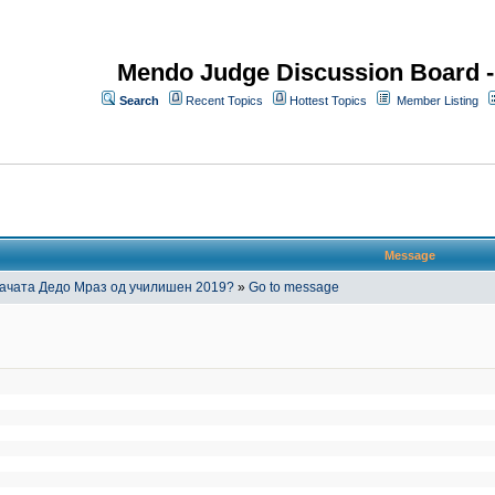
Mendo Judge Discussion Board 
Search
Recent Topics
Hottest Topics
Member Listing
Message
дачата Дедо Мраз од училишен 2019?
»
Go to message