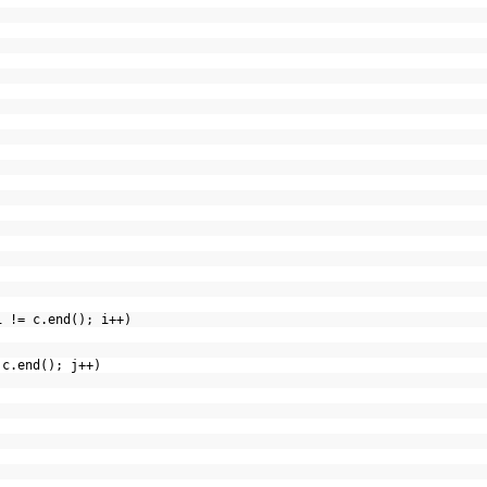
);
 i != c.end(); i++)
= c.end(); j++)