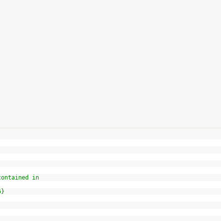
contained in
6}