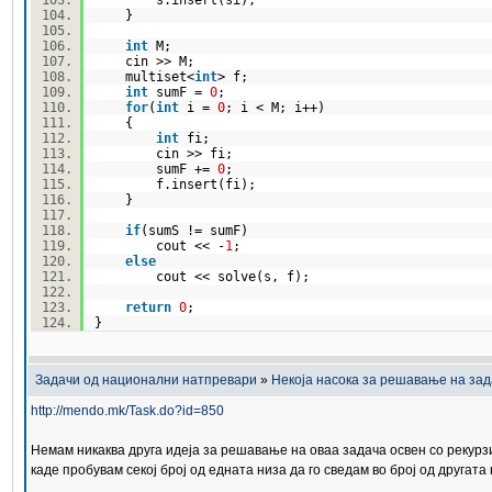
s.insert(si);
}
int
M;
cin >> M;
multiset<
int
> f;
int
sumF =
0
;
for
(
int
i =
0
; i < M; i++)
{
int
fi;
cin >> fi;
sumF +=
0
;
f.insert(fi);
}
if
(sumS != sumF)
cout << -
1
;
else
cout << solve(s, f);
return
0
;
}
Задачи од национални натпревари
»
Некоја насока за решавање на за
http://mendo.mk/Task.do?id=850
Немам никаква друга идеја за решавање на оваа задача освен со рекурзи
каде пробувам секој број од едната низа да го сведам во број од другат