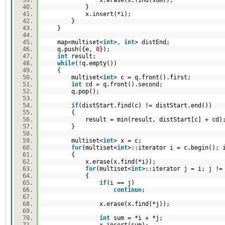
x.erase(x.find(sum));
}
x.insert(*i);
}
}
map<multiset<
int
>,
int
> distEnd;
q.push({e,
0
});
int
result;
while
(!q.empty())
{
multiset<
int
> c = q.front().first;
int
cd = q.front().second;
q.pop();
if
(distStart.find(c) != distStart.end())
{
result = min(result, distStart[c] + cd
}
multiset<
int
> x = c;
for
(multiset<
int
>::iterator i = c.begin();
{
x.erase(x.find(*i));
for
(multiset<
int
>::iterator j = i; j !
{
if
(i == j)
continue
;
x.erase(x.find(*j));
int
sum = *i + *j;