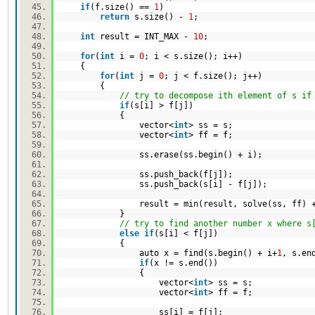
if
(f.size() ==
1
)
return
s.size() -
1
;
int
result = INT_MAX -
10
;
for
(
int
i =
0
; i < s.size(); i++)
{
for
(
int
j =
0
; j < f.size(); j++)
{
// try to decompose ith element of s if
if
(s[i] > f[j])
{
vector<
int
> ss = s;
vector<
int
> ff = f;
ss.erase(ss.begin() + i);
ss.push_back(f[j]);
ss.push_back(s[i] - f[j]);
result = min(result, solve(ss, ff) 
}
// try to find another number x where s
else
if
(s[i] < f[j])
{
auto x = find(s.begin() + i+
1
, s.en
if
(x != s.end())
{
vector<
int
> ss = s;
vector<
int
> ff = f;
ss[i] = f[j];