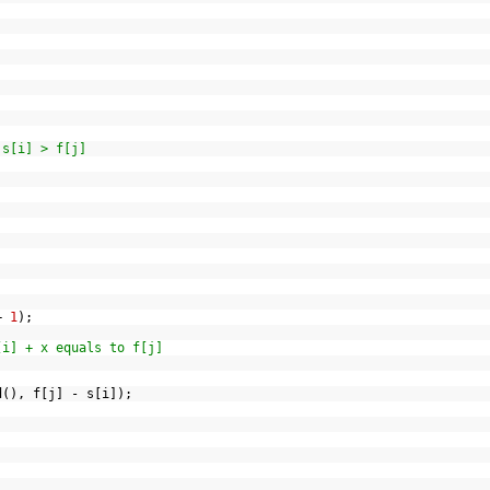
 s[i] > f[j]
+
1
);
[i] + x equals to f[j]
d(), f[j] - s[i]);