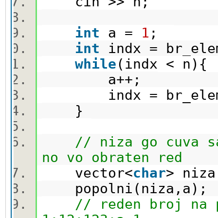
cin >> n;
int
a =
1
;
int
indx = br_el
while
(indx < n)
a++;
indx = br_elem
}
// niza go cuva s
no vo obraten red
vector<
char
> ni
popolni(niza,a)
// reden broj na 