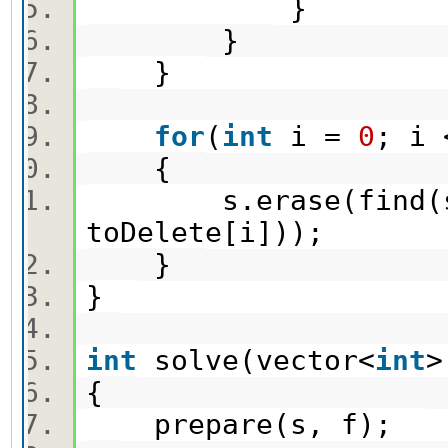
}
}
}
for
(
int
i =
0
; i
{
s.erase(find(s.be
toDelete[i]));
}
}
int
solve(vector<
int
>
{
prepare(s, f);