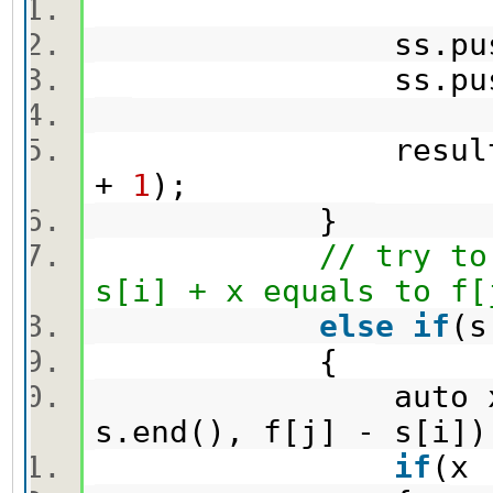
ss.push_ba
ss.push_back
result = min(r
+
1
);
}
// try to
s[i] + x equals to f[
else
if
(
{
auto x = find
s.end(), f[j] - s[i
if
(x