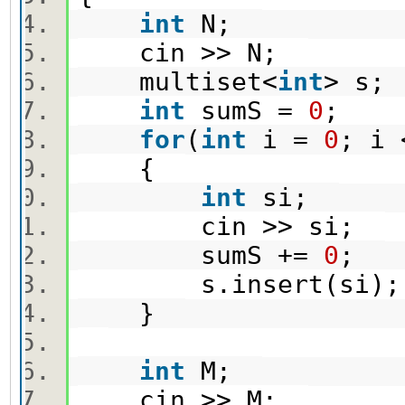
int
N;
cin >> N;
multiset<
int
> s
int
sumS =
0
;
for
(
int
i =
0
; i
{
int
si;
cin >> si;
sumS +=
0
;
s.insert(si)
}
int
M;
cin >> M;