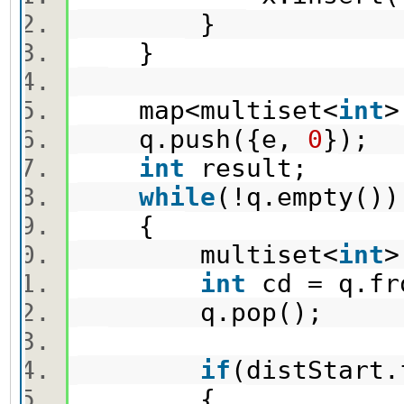
}
}
map<multiset<
int
q.push({e,
0
});
int
result;
while
(!q.empty(
{
multiset<
int
>
int
cd = q.fr
q.pop();
if
(distStart
{