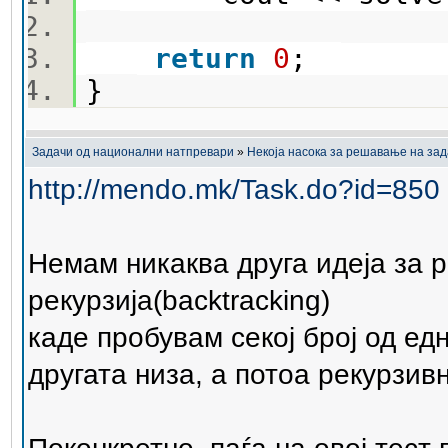
return
0
;
}
Задачи од национални натпревари
»
Некоја насока за решавање на за
http://mendo.mk/Task.do?id=850
Немам никаква друга идеја за 
рекурзија(backtracking)
каде пробувам секој број од едн
другата низа, а потоа рекурзив