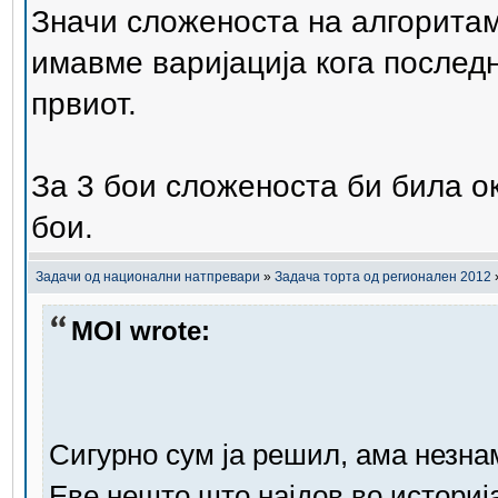
Значи сложеноста на алгоритам
имавме варијација кога послед
првиот.
За 3 бои сложеноста би била ок
бои.
Задачи од национални натпревари
»
Задача торта од регионален 2012
MOI wrote:
Сигурно сум ја решил, ама незнам
Еве нешто што најдов во историј