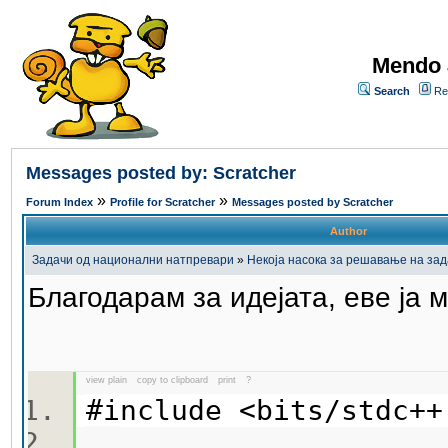
Mendo 
Search
Re
Messages posted by: Scratcher
»
»
Forum Index
Profile for Scratcher
Messages posted by Scratcher
Author
Задачи од национални натпревари
»
Некоја насока за решавање на за
Благодарам за идејата, еве ја 
view plain
copy to clipboard
print
?
#include <bits/stdc