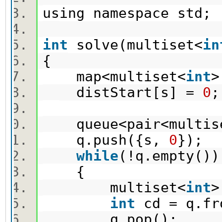
using namespace std
int
solve(multiset<
in
{
map<multiset<
int
distStart[s] =
0
queue<pair<multis
q.push({s,
0
});
while
(!q.empty(
{
multiset<
int
>
int
cd = q.fr
q.pop();