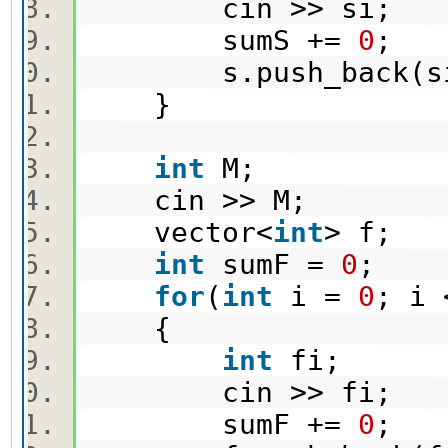
cin >> si;
sumS +=
0
;
s.push_back(s
}
int
M;
cin >> M;
vector<
int
> f;
int
sumF =
0
;
for
(
int
i =
0
; i
{
int
fi;
cin >> fi;
sumF +=
0
;