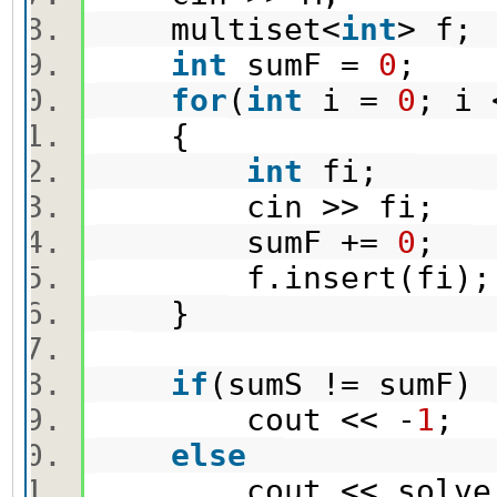
multiset<
int
> f
int
sumF =
0
;
for
(
int
i =
0
; i
{
int
fi;
cin >> fi;
sumF +=
0
;
f.insert(fi)
}
if
(sumS != sumF
cout << -
1
;
else
cout << solve(