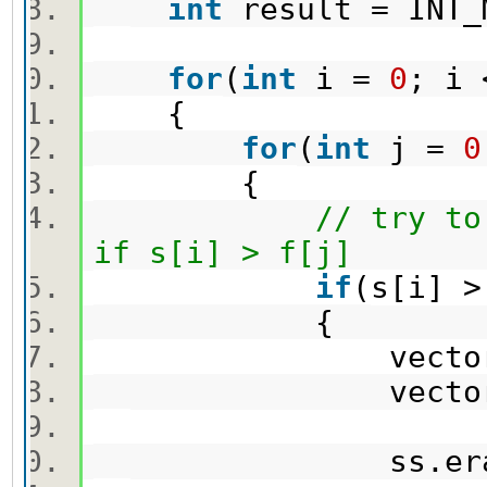
int
result = INT
for
(
int
i =
0
; i
{
for
(
int
j =
0
{
// try to
if s[i] > f[j]
if
(s[i] 
{
vector
vector
ss.erase(ss.