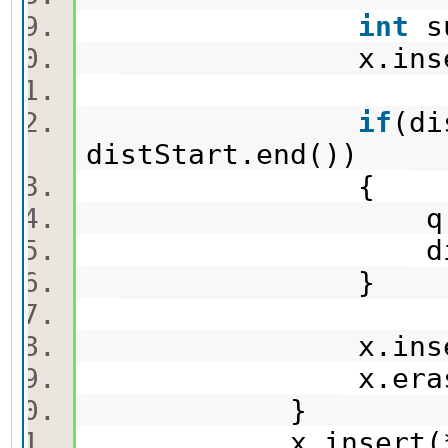
int
s
x.insert(
if
(di
distStart.end())
{
q.push({
distStart[
}
x.insert
x.erase(x.f
}
x.insert(*