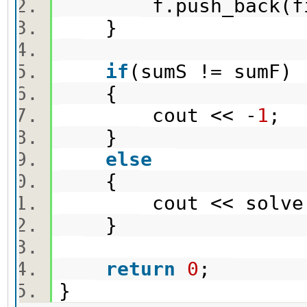
f.push_back(f
}
if
(sumS != sumF
{
cout << -
1
;
}
else
{
cout << solve(
}
return
0
;
}