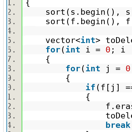
{
sort(s.begin(), s
sort(f.begin(), f
vector<
int
> toDe
for
(
int
i =
0
; i
{
for
(
int
j =
0
{
if
(f[j] 
{
f.erase(f.b
toDelete.pus
break