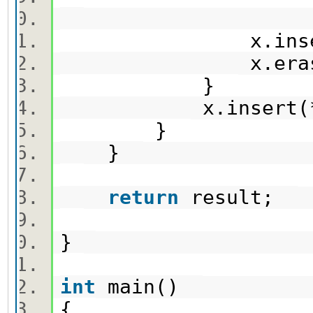
x.insert
x.erase(x.f
}
x.insert(*
}
}
return
result;
}
int
main()
{