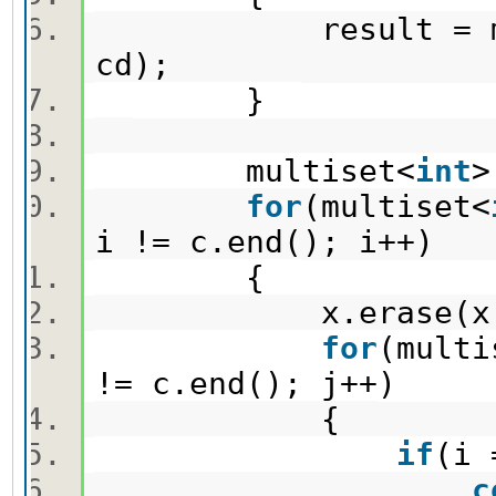
result = min(re
cd);
}
multiset<
int
>
for
(multiset<
i != c.end(); i++)
{
x.erase(x.fi
for
(multi
!= c.end(); j++)
{
if
(i
c