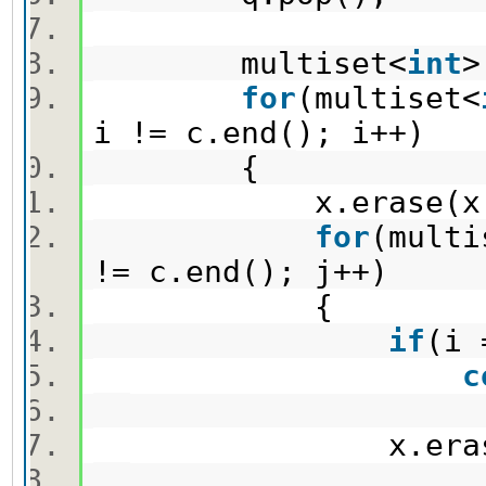
multiset<
int
>
for
(multiset<
i != c.end(); i++)
{
x.erase(x.fi
for
(multi
!= c.end(); j++)
{
if
(i
c
x.erase(x.f