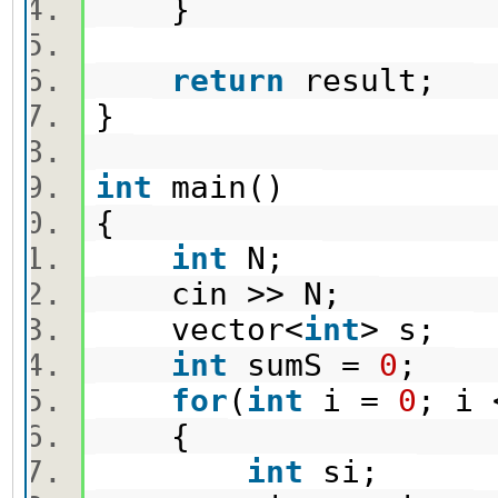
}
return
result;
}
int
main()
{
int
N;
cin >> N;
vector<
int
> s;
int
sumS =
0
;
for
(
int
i =
0
; i
{
int
si;