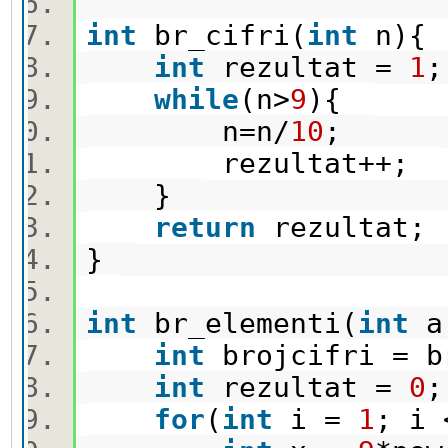
int
br_cifri(
int
n)
int
rezultat =
1
while
(n>
9
){
n=n/
10
;
rezultat++;
}
return
rezultat
}
int
br_elementi(
int
a
int
brojcifri = 
int
rezultat =
0
for
(
int
i =
1
; i