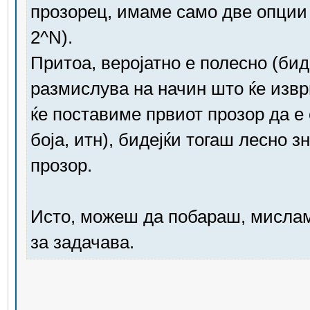
прозорец, имаме само две опции 
2^N).
Притоа, веројатно е полесно (бид
размислува на начин што ќе извр
ќе поставиме првиот прозор да е е
боја, итн), бидејќи тогаш лесно 
прозор.
Исто, можеш да побараш, мислам
за задачава.