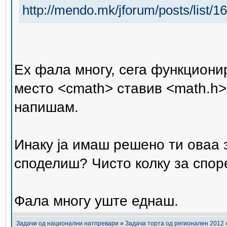
http://mendo.mk/jforum/posts/list/1
Ех фала многу, сега функциони
место <cmath> ставив <math.h> 
напишам.
Инаку ја имаш решено ти оваа 
споделиш? Чисто колку за спор
Фала многу уште еднаш.
Задачи од национални натпревари
»
Задача торта од регионален 2012