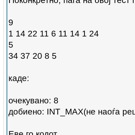
Поконкретно, паѓа на овој тест
9
1 14 22 11 6 11 14 1 24
5
34 37 20 8 5
каде:
очекувано: 8
добиено: INT_MAX(не наоѓа ре
Еве го кодот