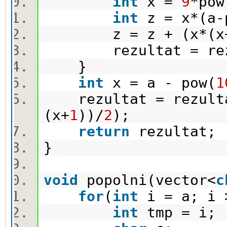
int
x =
9
*pow
int
z = x*(a-
z = z + (x*(x
rezultat = rezu
}
int
x = a - pow(
1
rezultat = rezultat
(x+
1
))/
2
);
return
rezultat
}
void
popolni(vector<
c
for
(
int
i = a; i
int
tmp = i