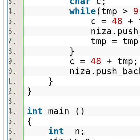
char
c;
while
(tmp >
9
c =
48
+ 
niza.push_b
tmp = tmp
}
c =
48
+ tm
niza.push_bac
}
}
int
main ()
{
int
n;