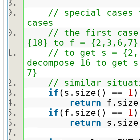
// special cases 
cases
// the first case
{18} to f = {2,3,6,7}
// to get s = {2,
decompose 16 to get s
7}
// similar situat
if
(s.size() ==
1
return
f.size
if
(f.size() ==
1
return
s.size