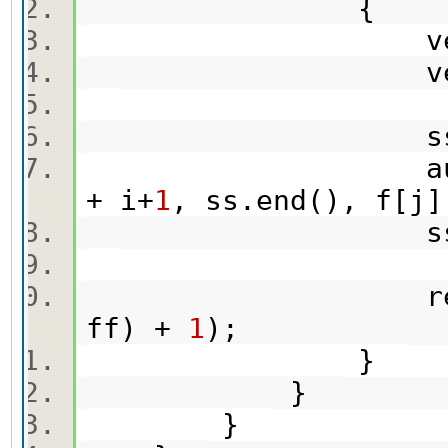
{
vecto
vecto
ss[i] =
auto doomed 
+ i+
1
, ss.end(), f[j
ss.erase(
result = min
ff) +
1
);
}
}
}