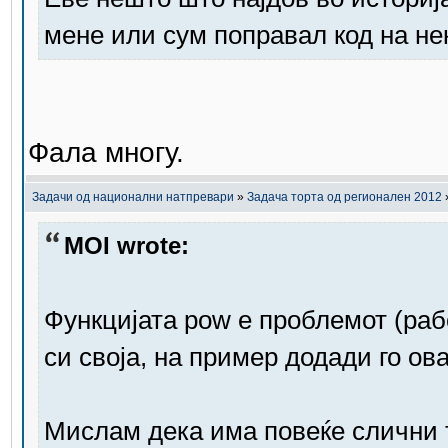
мене или сум поправал код на нек
Фала многу.
Задачи од национални натпревари
»
Задача торта од регионален 2012
MOI wrote:
Функцијата pow е проблемот (раб
си своја, на пример додади го ов
Мислам дека има повеќе слични 