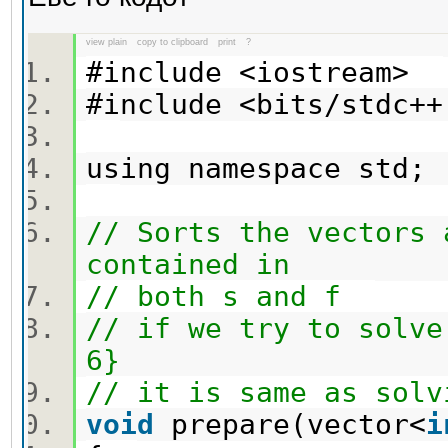
view plain
copy to clipboard
print
?
#include <iostream>
#include <bits/stdc
using namespace std
// Sorts the vectors 
contained in
// both s and f
// if we try to solve
6}
// it is same as solv
void
prepare(vector<
i