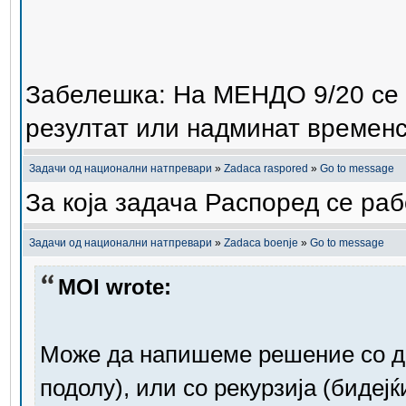
Забелешка: На МЕНДО 9/20 се 
резултат или надминат времен
Задачи од национални натпревари
»
Zadaca raspored
»
Go to message
За која задача Распоред се ра
Задачи од национални натпревари
»
Zadaca boenje
»
Go to message
MOI wrote:
Може да напишеме решение со д
подолу), или со рекурзија (бидејќ