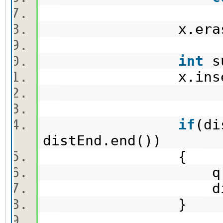
x.erase(x.f
int
s
x.insert(
if
(di
distEnd.end())
{
q.push({
distEnd[x
}