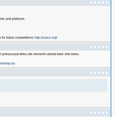
gold, and platinum.
for future competitions:
http://usaco.org/
 pokazuvaat deka site elementi rabotat kako shto treba.
.mk/Help.do