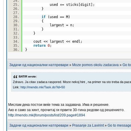
used += sticks[digit];
}
if
(used == M)
{
largest = n;
}
}
cout << largest << endl;
return
0
;
}
Задачи од национални натпревари
»
Moze pomos okolu zadacava
»
Go t
BATIR wrote:
Zdravo. Ja citav zadaca raspored. Moze nekoj hint , na primer na sto treba da pazam
Link:
http://mendo.mk/Task.do?id=50
Мислам дека постои веќе тема за задавача. Има и решение.
Ако е само за хинт, прочитај ги првите 30-тина редови од решението.
http://mendo.mk/jforum/posts/list/209.page#1894
Задачи од национални натпревари
»
Prasanje za Lavirint
»
Go to messag