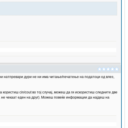
ои натпревари дури не ни има читање/печатење на податоци од влез,
 користиш cin/cout во тој случај, можеш да ги искористиш следните две
 да не чекаат еден на друг). Можеш повеќе информации да најдеш на