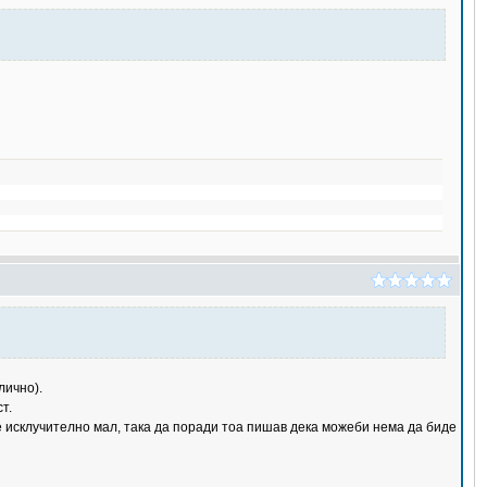
лично).
т.
 е исклучително мал, така да поради тоа пишав дека можеби нема да биде