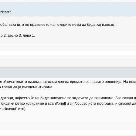
izlezot?
 соба, така што по правењето на чекорите нема да биде кај излезот.
 2, десно 3, лево 1.
њето/печатењето одзема најголем дел од времето во нашите решенија. На нек
то треба да ја имплементираме.
датоци, најчесто ќе ни биде наведено во задачата да внимаваме. Ако сакаш да
дејќи ретко користиме и scanf/printf и cin/cout во иста програма, и cin/cout
s cin/cout" итн).