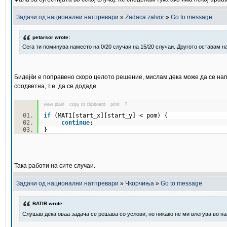
Задачи од национални натпревари
»
Zadaca zatvor
»
Go to message
petarsor wrote:
Сега ти поминува наместо на 0/20 случаи на 15/20 случаи. Другото оставам на
Бидејќи е поправено скоро целото решение, мислам дека може да се нап
соодветна, т.е. да се додаде
view plain
copy to clipboard
print
?
if
(MAT1[start_x][start_y] < pom) {
continue
;
}
Така работи на сите случаи.
Задачи од национални натпревари
»
Чкорчиња
»
Go to message
BATIR wrote:
Слушав дека оваа задача се решава со услови, но никако не ми влегува во па