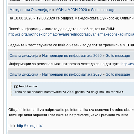
Македонски Олимпијади
»
МОИ и МЈОИ 2020
»
Go to message
На 18.08.2020 и 19.08.2020 се оддржа Македонската (Јуниорска) Олимп
Повеќе информации можете да најдете на веб-сајтот на ЗИМ:
http://cs.org.mk/index.php/natprevari/srednoobrazovanie/makedonskaolimpija
Задачите и тест случаите се веќе објавени во делот за тренинг на МЕНД
Општа дискусија
»
Натпревари по информатика 2020
»
Go to message
Информации за регионалниот натпревар може да се најдат тука:
http://
Општа дискусија
»
Натпревари по информатика 2020
»
Go to message
longhi wrote:
Treba da se dodadat natprevarite za 2020 godina, za da gi ima i na MENDO.
Oficijalni informacii za natprevarite po informatika (za osnovno i sredno obr
Tamu kje bidat objaveni i datumite za natprevarite, kako i pravilata za istite.
Link:
http://cs.org.mk/