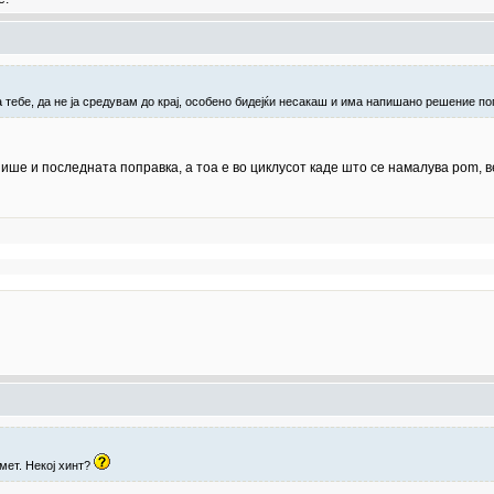
 тебе, да не ја средувам до крај, особено бидејќи несакаш и има напишано решение по
ише и последната поправка, а тоа е во циклусот каде што се намалува pom, 
мет. Некој хинт?