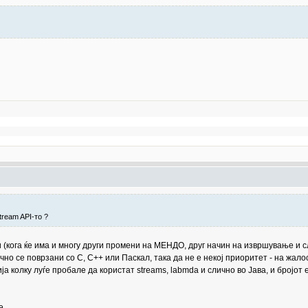
tream API-то ?
и (кога ќе има и многу други промени на МЕНДО, друг начин на извршување и с
но се поврзани со C, C++ или Паскал, така да не е некој приоритет - на жалос
а колку луѓе пробале да користат streams, labmda и слично во Јава, и бројот
e.