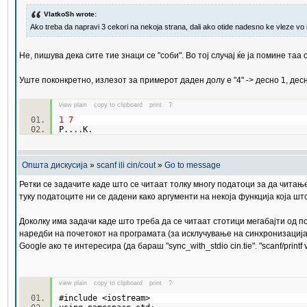
VlatkoSh wrote:
Ako treba da napravi 3 cekori na nekoja strana, dali ako otide nadesno ke vleze vo 
Не, пишува дека сите тие знаци се "соби". Во тој случај ќе ја помине таа
Уште поконкретно, излезот за примерот даден долу е "4" -> десно 1, десно
view plain
copy to clipboard
print
?
1
7
P....K.
Општа дискусија
»
scanf ili cin/cout
»
Go to message
Ретки се задачите каде што се читаат толку многу податоци за да чита
туку податоците ни се дадени како аргументи на некоја функција која ш
Доколку има задачи каде што треба да се читаат стотици мегабајти од по
наредби на почетокот на програмата (за исклучување на синхронизација би
Google ако те интересира (да бараш "sync_with_stdio cin.tie". "scanf/printf v
view plain
copy to clipboard
print
?
#include <iostream>