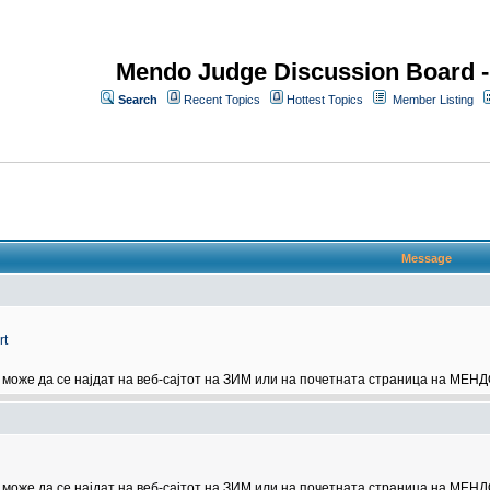
Mendo Judge Discussion Board 
Search
Recent Topics
Hottest Topics
Member Listing
Message
rt
може да се најдат на веб-сајтот на ЗИМ или на почетната страница на МЕНД
може да се најдат на веб-сајтот на ЗИМ или на почетната страница на МЕНД