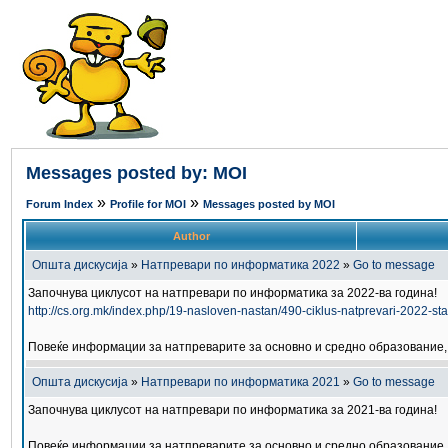
Messages posted by: MOI
»
»
Forum Index
Profile for MOI
Messages posted by MOI
Author
Општа дискусија
»
Натпревари по информатика 2022
»
Go to message
Започнува циклусот на натпревари по информатика за 2022-ва година!
http://cs.org.mk/index.php/19-nasloven-nastan/490-ciklus-natprevari-2022-sta
Повеќе информации за натпреварите за основно и средно образование, 
Општа дискусија
»
Натпревари по информатика 2021
»
Go to message
Започнува циклусот на натпревари по информатика за 2021-ва година!
Повеќе информации за натпреварите за основно и средно образование, 