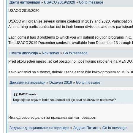
Други натпревари
»
USACO 2019/2020
»
Go to message
USACO 2019/2020
USACO will organize several online contests in 2019 and 2020. Participation is 
All returning participants start out in their former divisions, and new participan
Each contest has 3 problems to which you will submit solution programs in C,
The USACO 2019 December contest is available from December 13 through Dec
Општа дискусија
»
Nov server
»
Go to message
Pred okolu eden mesec, so cel postabilno i poefikasno rabotenje na MENDO, s
Kako korisnici na sistemot, dokolku zabelezhite bilo kakov problem so MENDO, 
Државни натпревари
»
Drzaven 2019
»
Go to message
BATIR wrote:
Koga kje se objavat listite so ucenici koi kje odat na drzaven natprevar?
Има одговор во делот за прашања кај натпреварот.
Задачи од национални натпревари
»
Задача Патики
»
Go to message