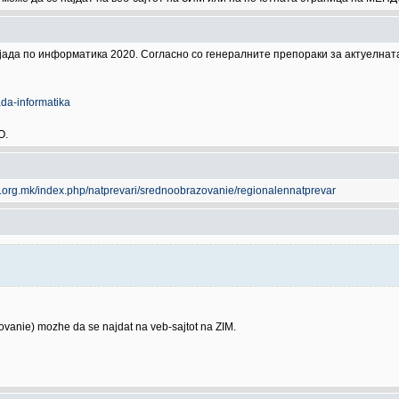
ијада по информатика 2020. Согласно со генералните препораки за актуелнат
da-informatika
О.
cs.org.mk/index.php/natprevari/srednoobrazovanie/regionalennatprevar
azovanie) mozhe da se najdat na veb-sajtot na ZIM.