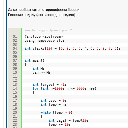
Да се пробаат сите четирицифрени броеви.
Решение подолу (ако сакаш да го видиш).
view plain
copy to clipboard
print
?
#include <iostream>
using namespace std;
int
sticks[
10
] = {
6
,
3
,
5
,
5
,
4
,
5
,
5
,
3
,
7
,
5
};
int
main()
{
int
M;
cin >> M;
int
largest = -
1
;
for
(
int
n=
1000
; n <=
9999
; n++)
{
int
used =
0
;
int
temp = n;
while
(temp >
0
)
{
int
digit = temp%
10
;
temp /=
10
;