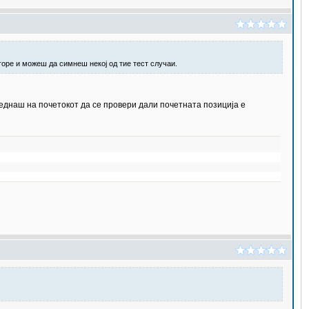
горе и можеш да симнеш некој од тие тест случаи.
веднаш на почетокот да се провери дали почетната позиција е