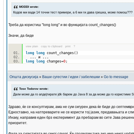
MODDI wrote:
Кодов ми вади 14 точни тест примери, а 6 ми ги дава грешка, може помош???
Треба да користиш "long long" и во функцијата count_changes()
Значи, да биде
view plain
copy to clipboard
print
?
long
long
count_changes()
... и ...
long
long
changes=
0
;
Општа дискусија
»
Ваши сугестии / идеи / забелешки
»
Go to message
Tose Todorov wrote:
Дали може да го апдејтирате jdk барем до Java 8 за да може да го користиме S
Здраво, ќе се консултирам, ама не сум сигурен дека ќе биде до септемвр
Едноставно, на натпреварите не се користи тој јазик, предавањата и слич
Инаку, направив еден брз експеримент да пребарам во сите Јава решениј
приоритет.
Фала за сугестијата во секој случај. Ќе споделам тука ако има некој updat