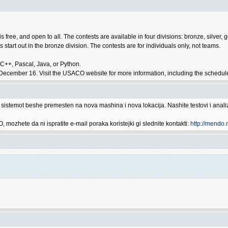
free, and open to all. The contests are available in four divisions: bronze, silver, 
ts start out in the bronze division. The contests are for individuals only, not teams.
 C++, Pascal, Java, or Python.
ember 16. Visit the USACO website for more information, including the schedule 
istemot beshe premesten na nova mashina i nova lokacija. Nashite testovi i analizi
mozhete da ni ispratite e-mail poraka koristejki gi slednite kontakti:
http://mendo