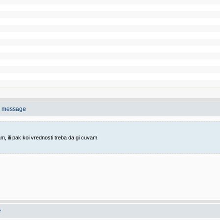
o message
, ili pak koi vrednosti treba da gi cuvam.
e