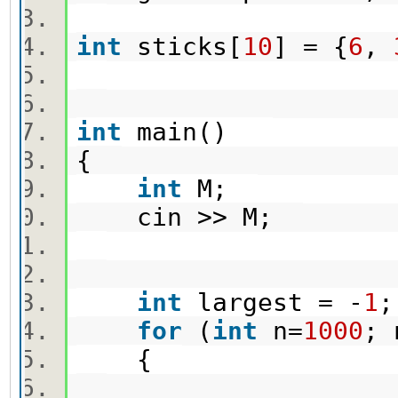
int
sticks[
10
] = {
6
,
int
main()
{
int
M;
cin >> M;
int
largest = -
1
for
(
int
n=
1000
;
{