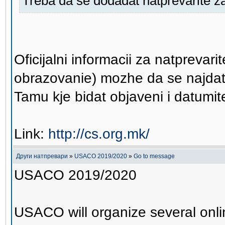
Treba da se dodadat natprevarite z
Oficijalni informacii za natprevar
obrazovanie) mozhe da se najdat
Tamu kje bidat objaveni i datumite 
Link:
http://cs.org.mk/
Други натпревари
»
USACO 2019/2020
»
Go to message
USACO 2019/2020
USACO will organize several onlin