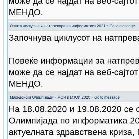
може да се најдат на веб-сајто
МЕНДО.
Општа дискусија
»
Натпревари по информатика 2021
»
Go to message
Започнува циклусот на натпрев
Повеќе информации за натпрев
може да се најдат на веб-сајто
МЕНДО.
Македонски Олимпијади
»
МОИ и МЈОИ 2020
»
Go to message
На 18.08.2020 и 19.08.2020 се
Олимпијада по информатика 20
актуелната здравствена криза,