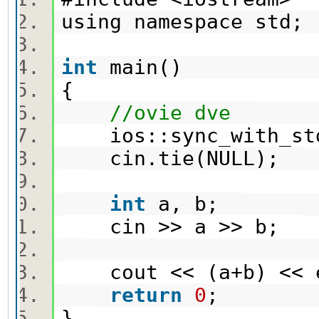
using namespace std
int
main()
{
//ovie dve
ios::sync_with_st
cin.tie(NULL);
int
a, b;
cin >> a >> b;
cout << (a+b) <<
return
0
;
}