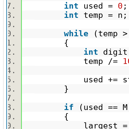
int
used =
0
int
temp = 
while
(temp 
{
int
digit
temp /=
1
used += stick
}
if
(used ==
{
largest =