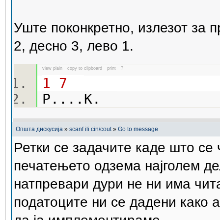
Уште поконкретно, излезот за п
2, десно 3, лево 1.
view plain
copy to clipboard
print
?
1
7
P....K.
Општа дискусија
»
scanf ili cin/cout
»
Go to message
Ретки се задачите каде што се 
печатењето одзема најголем де
натпревари дури не ни има чит
податоците ни се дадени како а