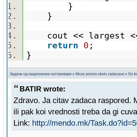
}
}
cout << largest <
return
0
;
}
Задачи од национални натпревари
»
Moze pomos okolu zadacava
»
Go t
BATIR wrote:
Zdravo. Ja citav zadaca raspored. M
ili pak koi vrednosti treba da gi cuv
Link:
http://mendo.mk/Task.do?id=5