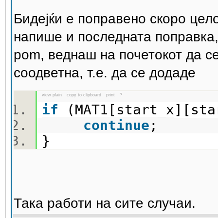
Бидејќи е поправено скоро цел
напише и последната поправка,
pom, веднаш на почетокот да с
соодветна, т.е. да се додаде
view plain
copy to clipboard
print
?
if
(MAT1[start_x][st
continue
;
}
Така работи на сите случаи.