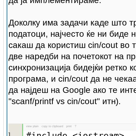
да ја имплементираме.
Доколку има задачи каде што тр
податоци, најчесто ќе ни биде 
сакаш да користиш cin/cout во 
две наредби на почетокот на п
синхронизација бидејќи ретко кор
програма, и cin/cout да не чек
да најдеш на Google ако те инте
"scanf/printf vs cin/cout" итн).
view plain
copy to clipboard
print
?
#include <iostream>