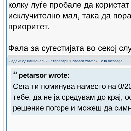
колку луѓе пробале да користат 
исклучително мал, така да пор
приоритет.
Фала за сугестијата во секој сл
Задачи од национални натпревари
»
Zadaca zatvor
»
Go to message
petarsor wrote:
Сега ти поминува наместо на 0/20
тебе, да не ја средувам до крај,
решение погоре и можеш да симне