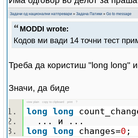
Има одговор во делот за праша
Задачи од национални натпревари
»
Задача Патики
»
Go to message
MODDI wrote:
Кодов ми вади 14 точни тест при
Треба да користиш "long long" 
Значи, да биде
view plain
copy to clipboard
print
?
long
long
count_cha
... и ...
long
long
changes=
0