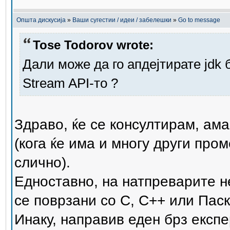
Општа дискусија
»
Ваши сугестии / идеи / забелешки
»
Go to message
Tose Todorov wrote:
Дали може да го апдејтирате jdk 
Stream API-то ?
Здраво, ќе се консултирам, ама
(кога ќе има и многу други пр
слично).
Едноставно, на натпреварите не
се поврзани со C, C++ или Паска
Инаку, направив еден брз експ