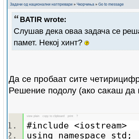
Задачи од национални натпревари
»
Чкорчиња
»
Go to message
BATIR wrote:
Слушав дека оваа задача се реша
памет. Некој хинт?
Да се пробаат сите четирициф
Решение подолу (ако сакаш да 
view plain
copy to clipboard
print
?
#include <iostream>
using namespace std