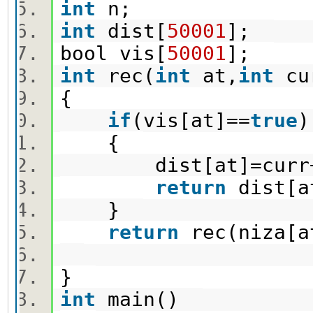
int
n;
int
dist[
50001
];
bool vis[
50001
];
int
rec(
int
at,
int
cu
{
if
(vis[at]==
true
{
dist[at]=curr
return
dist[
}
return
rec(niza[a
}
int
main()