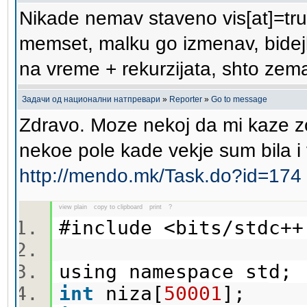
Nikade nemav staveno vis[at]=tr
memset, malku go izmenav, bidej
na vreme + rekurzijata, shto zem
Задачи од национални натпревари
»
Reporter
»
Go to message
Zdravo. Moze nekoj da mi kaze z
nekoe pole kade vekje sum bila i
http://mendo.mk/Task.do?id=174
view plain
copy to clipboard
print
?
#include <bits/stdc
using namespace std
int
niza[
50001
];