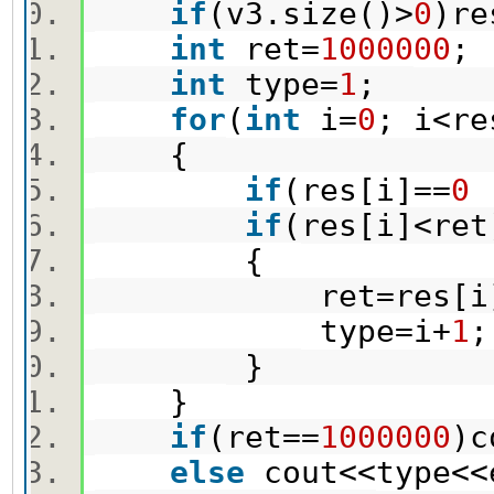
if
(v3.size()>
0
)re
int
ret=
1000000
int
type=
1
;
for
(
int
i=
0
; i<r
{
if
(res[i]==
0
|
if
(res[i]<r
{
ret=res[i
type=i+
1
}
}
if
(ret==
1000000
)c
else
cout<<type<<