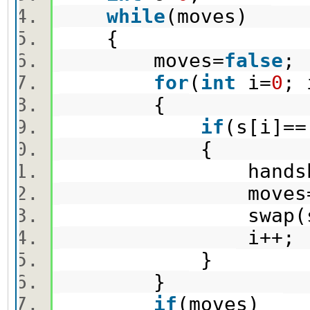
while
(moves)
{
moves=
false
for
(
int
i=
0
; 
{
if
(s[i]==
{
handshak
moves
swap(s[i]
i++
}
}
if
(moves)