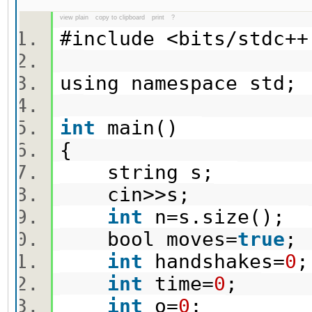
view plain
copy to clipboard
print
?
#include <bits/stdc
using namespace std
int
main()
{
string s;
cin>>s;
int
n=s.size();
bool moves=
true
int
handshakes=
0
int
time=
0
;
int
o=
0
;