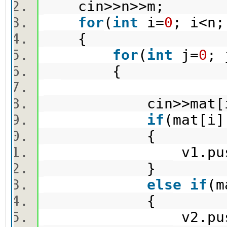
cin>>n>>m;
for
(
int
i=
0
; i<n
{
for
(
int
j=
0
;
{
cin>>mat[i]
if
(mat[i]
{
v1.push_bac
}
else
if
(m
{
v2.push_bac