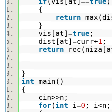
if
(vis[at]==
true
{
return
max(di
}
vis[at]=
true
;
dist[at]=curr+
1
return
rec(niza[a
}
int
main()
{
cin>>n;
for
(
int
i=
0
; i<n