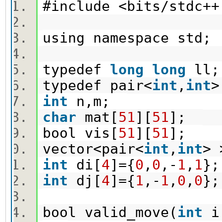
#include <bits/stdc
using namespace std
typedef
long
long
ll
typedef pair<
int
,
int
int
n,m;
char
mat[
51
][
51
];
bool vis[
51
][
51
];
vector<pair<
int
,
int
> 
int
di[
4
]={
0
,
0
,-
1
,
1
}
int
dj[
4
]={
1
,-
1
,
0
,
0
}
bool valid_move(
int
i