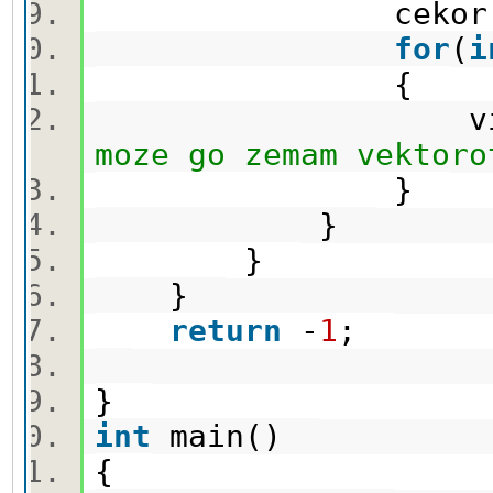
cekor.pus
for
(
i
{
vis[nov[i].fi
moze go zemam vektoro
}
}
}
}
return
-
1
;
}
int
main()
{