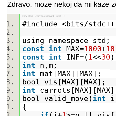
Zdravo, moze nekoj da mi kaze z
view plain
copy to clipboard
print
?
#include <bits/stdc
using namespace std
const
int
MAX=
1000
+
10
const
int
INF=(
1
<<
30
int
n,m;
int
mat[MAX][MAX];
bool vis[MAX][MAX];
int
carrots[MAX][MA
bool valid_move(
int
i
{
if
(i+
1
>=n || vis