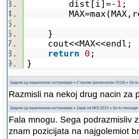
dist[i]=-
1
;
MAX=max(MAX,rec
}
cout<<MAX<<endl
return
0
;
}
Задачи од национални натпревари
»
Стрелки (регионален 2018)
»
Go t
Razmisli na nekoj drug nacin za p
Задачи од национални натпревари
»
Zajak od MOI 2015
»
Go to message
Fala mnogu. Sega podrazmisliv z
znam pozicijata na najgolemiot b