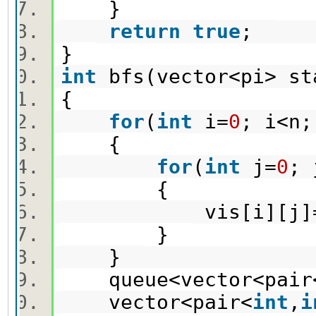
}
return
true
;
}
int
bfs(vector<pi> s
{
for
(
int
i=
0
; i<n
{
for
(
int
j=
0
;
{
vis[i][j]
}
}
queue<vector<pair
vector<pair<
int
,
i