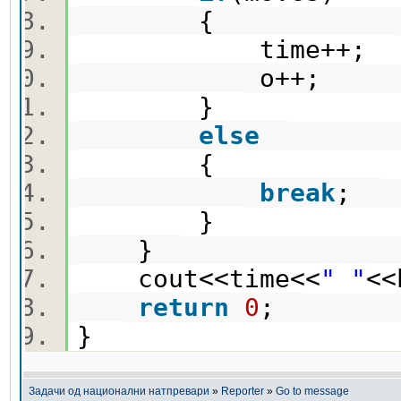
{
time++;
o++;
}
else
{
break
;
}
}
cout<<time<<
" "
<<
return
0
;
}
Задачи од национални натпревари
»
Reporter
»
Go to message