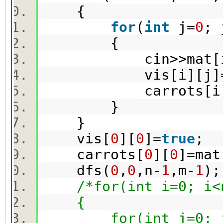
{
for
(
int
j=
0
;
{
cin>>mat[i]
vis[i][j]
carrots[i][
}
}
vis[
0
][
0
]=
true
;
carrots[
0
][
0
]=mat
dfs(
0
,
0
,n-
1
,m-
1
)
/*for(int i=0; i<
{
for(int j=0; j<