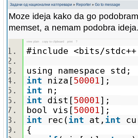
Задачи од национални натпревари
»
Reporter
»
Go to message
Moze ideja kako da go podobram 
memset, a nemam podobra ideja
view plain
copy to clipboard
print
?
#include <bits/stdc
using namespace std
int
niza[
50001
];
int
n;
int
dist[
50001
];
bool vis[
50001
];
int
rec(
int
at,
int
cu
{