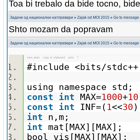
Toa bi trebalo da bide tocno, bi
Задачи од национални натпревари
»
Zajak od MOI 2015
»
Go to message
Shto mozam da popravam
Задачи од национални натпревари
»
Zajak od MOI 2015
»
Go to message
view plain
copy to clipboard
print
?
#include <bits/stdc
using namespace std
const
int
MAX=
1000
+
10
const
int
INF=(
1
<<
30
int
n,m;
int
mat[MAX][MAX];
bool vis[MAX][MAX];