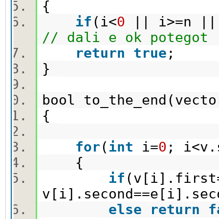
{
if
(i<
0
|| i>=n ||
// dali e ok potegot
return
true
;
}
bool to_the_end(vec
{
for
(
int
i=
0
; i<v
{
if
(v[i].first
v[i].second==e[i].sec
else
return
f