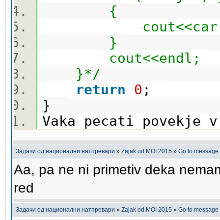
{
cout<<carrots[
}
cout<<endl;
}*/
return
0
;
}
Vaka pecati povekje
Задачи од национални натпревари
»
Zajak od MOI 2015
»
Go to message
Aa, pa ne ni primetiv deka nema
red
Задачи од национални натпревари
»
Zajak od MOI 2015
»
Go to message