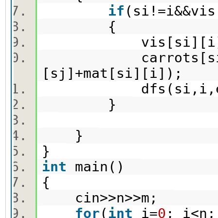
if
(si!=i&&vis
{
vis[si][i]
carrots[si][i]=m
[sj]+mat[si][i]);
dfs(si,i,ei
}
}
}
int
main()
{
cin>>n>>m;
for
(
int
i=
0
; i<n