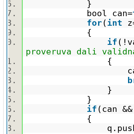
}
bool can=
for
(
int
z
{
if
(!v
proveruva dali validn
{
can
b
}
}
if
(can &
{
q.push(n