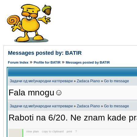
Messages posted by: BATIR
»
»
Forum Index
Profile for BATIR
Messages posted by BATIR
Задачи од меѓународни натпревари
»
Zadaca Piano
»
Go to message
Fala mnogu☺️
Задачи од меѓународни натпревари
»
Zadaca Piano
»
Go to message
Raboti na 6/20. Ne znam kade p
view plain
copy to clipboard
print
?