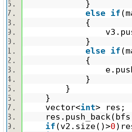
}
else
if
(m
{
v3.push_bac
}
else
if
(m
{
e.push_bac
}
}
}
vector<
int
> res
res.push_back(bfs
if
(v2.size()>
0
)re