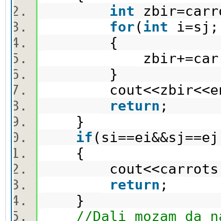
int
zbir=carr
for
(
int
i=sj;
{
zbir+=carrot
}
cout<<zbir<<e
return
;
}
if
(si==ei&&sj==ej
{
cout<<carrots[e
return
;
}
//Dali mozam da n