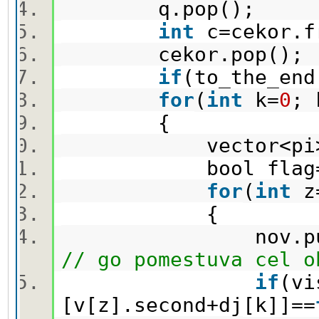
q.pop();
int
c=cekor.
cekor.pop()
if
(to_the_end
for
(
int
k=
0
; 
{
vector<pi> 
bool flag
for
(
int
z
{
nov.push_back({v
// go pomestuva cel o
if
(vi
[v[z].second+dj[k]]==