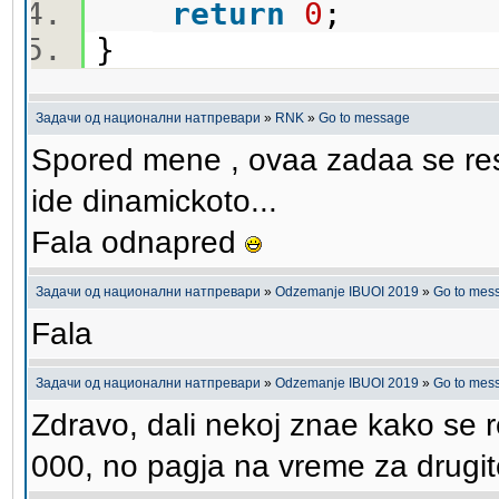
return
0
;
}
Задачи од национални натпревари
»
RNK
»
Go to message
Spored mene , ovaa zadaa se res
ide dinamickoto...
Fala odnapred
Задачи од национални натпревари
»
Odzemanje IBUOI 2019
»
Go to mes
Fala
Задачи од национални натпревари
»
Odzemanje IBUOI 2019
»
Go to mes
Zdravo, dali nekoj znae kako se 
000, no pagja na vreme za drugit