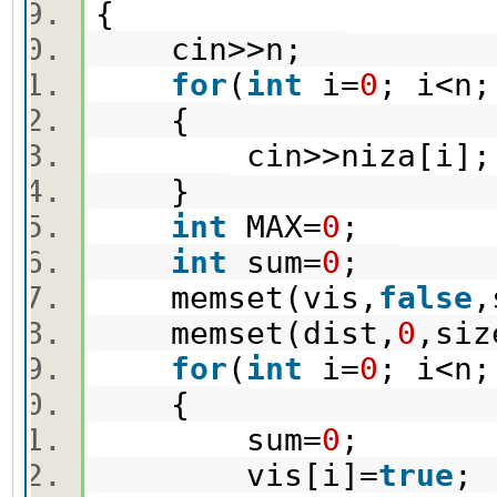
{
cin>>n;
for
(
int
i=
0
; i<n
{
cin>>niza[i]
}
int
MAX=
0
;
int
sum=
0
;
memset(vis,
false
,
memset(dist,
0
,si
for
(
int
i=
0
; i<n
{
sum=
0
;
vis[i]=
true