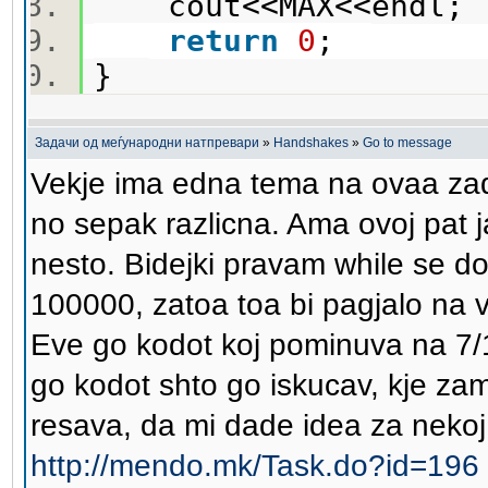
cout<<MAX<<endl
return
0
;
}
Задачи од меѓународни натпревари
»
Handshakes
»
Go to message
Vekje ima edna tema na ovaa zada
no sepak razlicna. Ama ovoj pat j
nesto. Bidejki pravam while se d
100000, zatoa toa bi pagjalo na 
Eve go kodot koj pominuva na 7/1
go kodot shto go iskucav, kje zam
resava, da mi dade idea za nekoj 
http://mendo.mk/Task.do?id=196