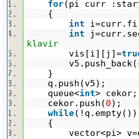
for
(pi curr :st
{
int
i=curr.f
int
j=curr.s
klavir
vis[i][j]=
tru
v5.push_back({
}
q.push(v5);
queue<
int
> ceko
cekor.push(
0
);
while
(!q.empty(
{
vector<pi> v=q