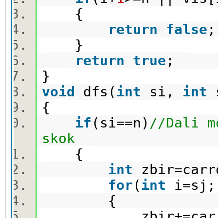
{
return
false
}
return
true
;
}
void
dfs(
int
si,
int
{
if
(si==n)
//Dali m
skok
{
int
zbir=carr
for
(
int
i=sj;
{
zbir+=carrot