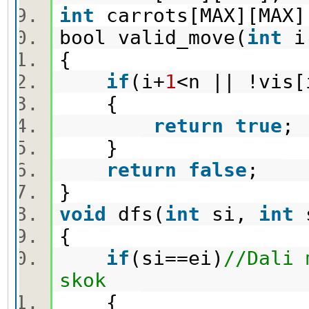
int
carrots[MAX][MA
bool valid_move(
int
i
{
if
(i+
1
<n || !vis
{
return
true
}
return
false
;
}
void
dfs(
int
si,
int
{
if
(si==ei)
//Dali 
skok
{