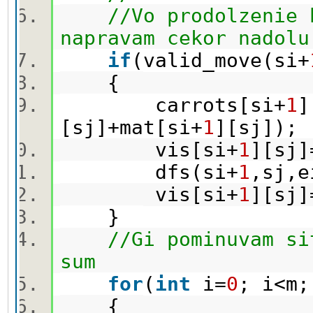
//Vo prodolzenie 
napravam cekor nadolu
if
(valid_move(si+
{
carrots[si+
1
]
[sj]+mat[si+
1
][sj])
vis[si+
1
][sj]
dfs(si+
1
,sj,
vis[si+
1
][sj]
}
//Gi pominuvam si
sum
for
(
int
i=
0
; i<m;
{