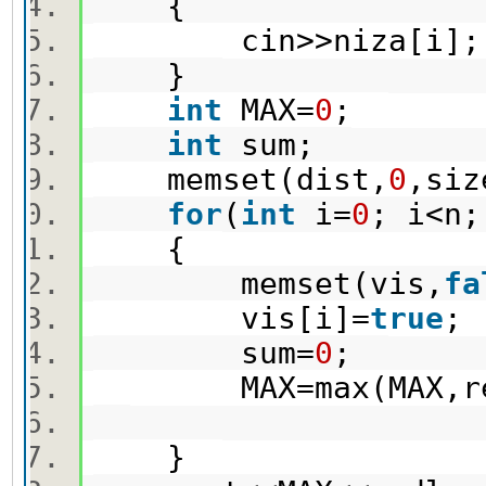
{
cin>>niza[i]
}
int
MAX=
0
;
int
sum;
memset(dist,
0
,si
for
(
int
i=
0
; i<n
{
memset(vis,
fa
vis[i]=
true
sum=
0
;
MAX=max(MAX,rec
}