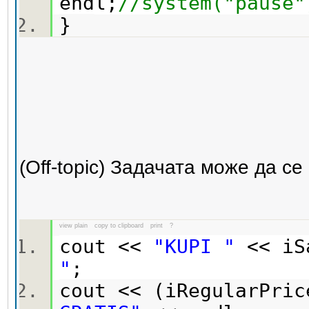
endl;
//system("pause
}
(Off-topic) Задачата може да с
view plain
copy to clipboard
print
?
cout <<
"KUPI "
<< iS
"
;
cout << (iRegularPri