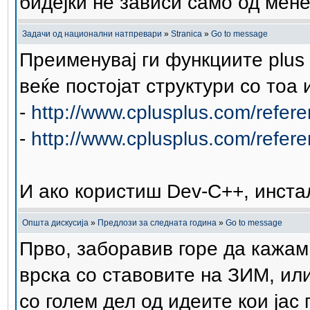
бидејќи не зависи само од мене
Задачи од национални натпревари
»
Stranica
»
Go to message
Преименувај ги функциите plus 
веќе постојат структури со тоа 
-
http://www.cplusplus.com/referen
-
http://www.cplusplus.com/refere
И ако користиш Dev-C++, инста
Општа дискусија
»
Предлози за следната година
»
Go to message
Прво, заборавив горе да кажам
врска со ставовите на ЗИМ, или
со голем дел од идеите кои јас 