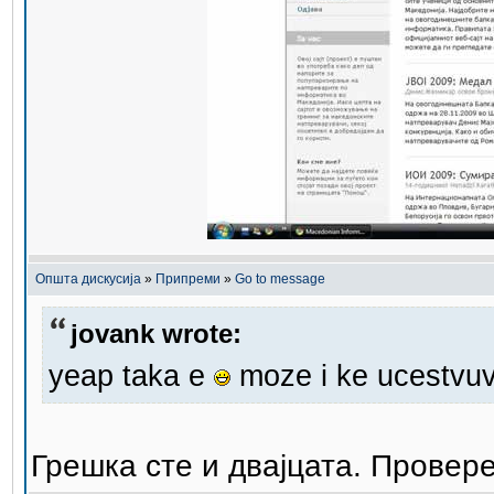
Општа дискусија
»
Припреми
»
Go to message
jovank wrote:
yeap taka e
moze i ke ucestvu
Грешка сте и двајцата. Провер