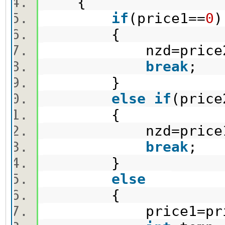
{
if
(price1==
0
{
nzd=price
break
;
}
else
if
(price
{
nzd=price
break
;
}
else
{
price1=price