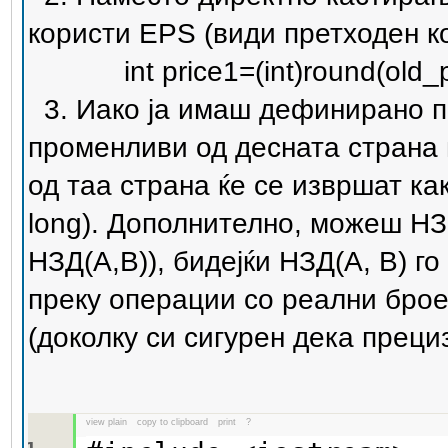
користи EPS (види претходен к
int price1=(int)round(old_pric
3. Иако ја имаш дефинирано пр
променливи од десната страна н
од таа страна ќе се извршат ка
long). Дополнително, можеш НЗ
НЗД(A,B)), бидејќи НЗД(A, B) г
преку операции со реални броев
(доколку си сигурен дека преци
view plain
copy to clipboard
print
?