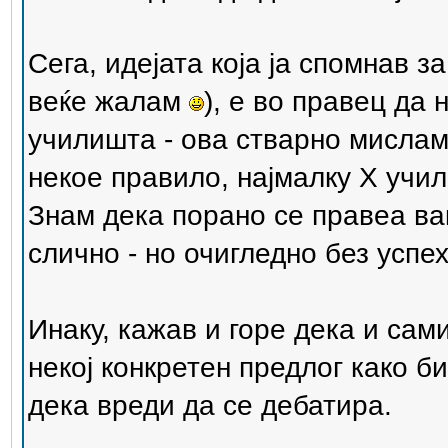
Сега, идејата која ја спомнав з
веќе жалам
), е во правец да
училишта - ова стварно мислам 
некое правило, најмалку X учил
Знам дека порано се правеа ва
слично - но очигледно без успех
Инаку, кажав и горе дека и сам
некој конкретен предлог како 
дека вреди да се дебатира.