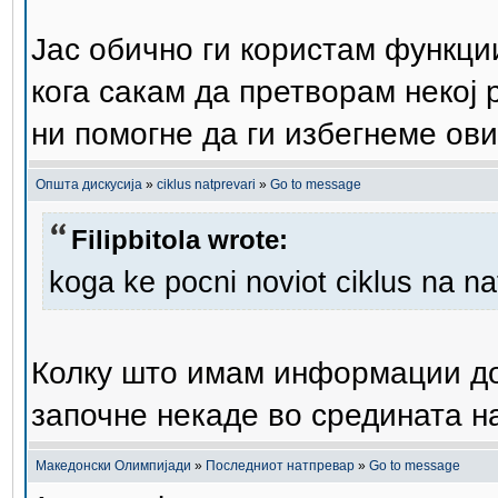
Јас обично ги користам функции
кога сакам да претворам некој 
ни помогне да ги избегнеме овие 
Општа дискусија
»
ciklus natprevari
»
Go to message
Filipbitola wrote:
koga ke pocni noviot ciklus na na
Колку што имам информации до 
започне некаде во средината н
Македонски Олимпијади
»
Последниот натпревар
»
Go to message