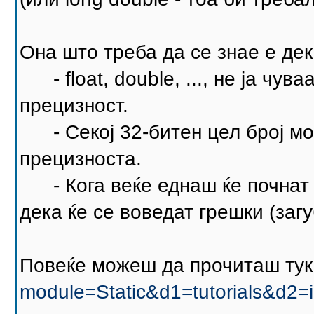
Она што треба да се знае е дек
- float, double, ..., не ја чув
прецизност.
- Секој 32-битен цел број може
прецизноста.
- Кога веќе еднаш ќе почнат д
дека ќе се воведат грешки (заг
Повеќе можеш да прочиташ тук
module=Static&d1=tutorials&d2=