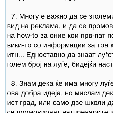
7. Многу е важно да се зголеми
вид на реклама, и да се промов
на how-to за оние кои прв-пат 
вики-то со информации за тоа к
итн... Едноставно да знаат луѓ
голем број на луѓе, бидејќи нас
8. Знам дека ќе има многу луѓе 
ова добра идеја, но мислам де
ист град, или само две школи д
се промовираат натпреварите и 