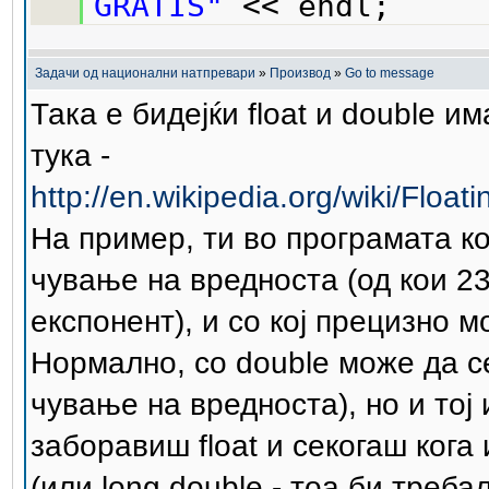
GRATIS"
<< endl;
Задачи од национални натпревари
»
Производ
»
Go to message
Така е бидејќи float и double 
тука -
http://en.wikipedia.org/wiki/Flo
На пример, ти во програмата ко
чување на вредноста (од кои 23 
експонент), и со кој прецизно 
Нормално, со double може да с
чување на вредноста), но и тој 
заборавиш float и секогаш ког
(или long double - тоа би треб