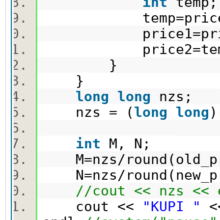
int
tem
temp=pric
price1=pri
price2=te
}
}
long
long
nzs;
nzs = (
long
long
)
int
M, N;
M=nzs/round(old_
N=nzs/round(new_
//cout << nzs <<
cout <<
"KUPI "
<