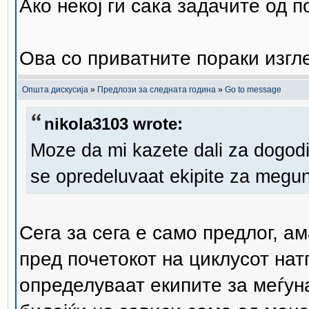
Ако некој ги сака задачите од 
Ова со приватните пораки изгл
Општа дискусија
»
Предлози за следната година
»
Go to message
nikola3103 wrote:
Moze da mi kazete dali za dogodi
se opredeluvaat ekipite za megun
Сега за сега е само предлог, а
пред почетокот на циклусот нат
определуваат екипите за меѓун