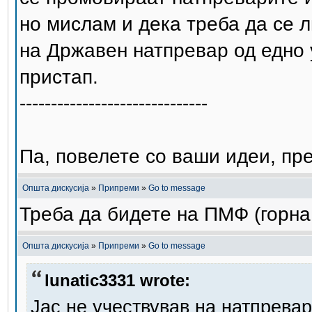
но мислам и дека треба да се 
на Државен натпревар од едно 
пристап.
------------------------------
Па, повелете со ваши идеи, пре
Општа дискусија
»
Припреми
»
Go to message
Треба да бидете на ПМФ (горна 
Општа дискусија
»
Припреми
»
Go to message
lunatic3331 wrote:
Јас не учествував на натпрева