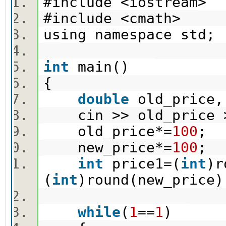
#include <iostream
#include <cmath>
using namespace st
int
main()
{
double
old_price
cin >> old_price 
old_price*=
100
new_price*=
100
int
price1=(
int
)r
(
int
)round(new_pric
while
(
1
==
1
)