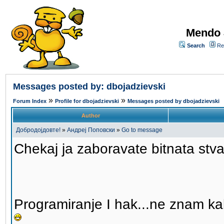
Mendo 
Search
Re
Messages posted by: dbojadzievski
»
»
Forum Index
Profile for dbojadzievski
Messages posted by dbojadzievski
Author
Добродојдовте!
»
Андреј Поповски
»
Go to message
Chekaj ja zaboravate bitnata stva
Programiranje I hak...ne znam ka