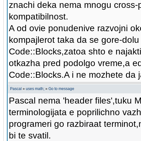
znachi deka nema mnogu cross-pl
kompatibilnost.
A od ovie ponudenive razvojni oko
kompajlerot taka da se gore-dolu
Code::Blocks,zatoa shto e najak
otkazha pred podolgo vreme,a ed
Code::Blocks.A i ne mozhete da 
Pascal
»
uses math;
»
Go to message
Pascal nema 'header files',tuku 
terminologijata e poprilichno va
programeri go razbiraat terminot
bi te svatil.