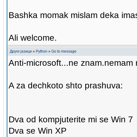
Bashka momak mislam deka imash
Ali welcome.
Други јазици
»
Python
»
Go to message
Anti-microsoft...ne znam.nemam n
A za dechkoto shto prashuva:
Dva od kompjuterite mi se Win 7
Dva se Win XP