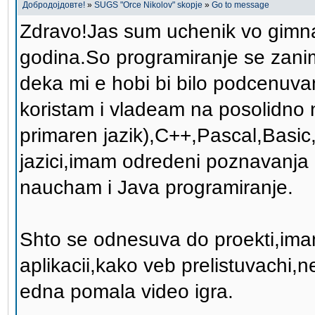
Добродојдовте!
»
SUGS "Orce Nikolov" skopje
»
Go to message
Zdravo!Jas sum uchenik vo gimnaz
godina.So programiranje se zan
deka mi e hobi bi bilo podcenuv
koristam i vladeam na posolidno n
primaren jazik),C++,Pascal,Basic
jazici,imam odredeni poznavanja 
naucham i Java programiranje.
Shto se odnesuva do proekti,imam
aplikacii,kako veb prelistuvachi,n
edna pomala video igra.