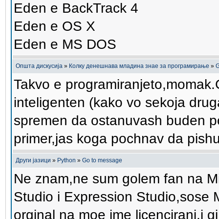
Eden e BackTrack 4
Eden e OS X
Eden e MS DOS
Општа дискусија
»
Колку денешнава младина знае за програмирање
»
G
Takvo e programiranjeto,momak.Go
inteligenten (kako vo sekoja drug
spremen da ostanuvash buden po
primer,jas koga pochnav da pishu
Други јазици
»
Python
»
Go to message
Ne znam,ne sum golem fan na Mic
Studio i Expression Studio,sose M
orginal na moe ime licencirani,i 