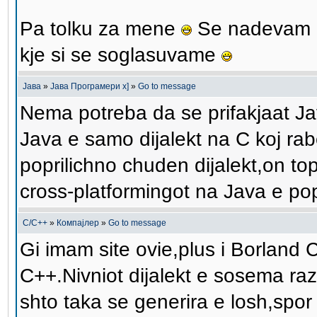
Pa tolku za mene
Se nadevam d
kje si se soglasuvame
Јава
»
Јава Програмери x]
»
Go to message
Nema potreba da se prifakjaat J
Java e samo dijalekt na C koj rab
poprilichno chuden dijalekt,on t
cross-platformingot na Java e po
C/C++
»
Компајлер
»
Go to message
Gi imam site ovie,plus i Borland
C++.Nivniot dijalekt e sosema raz
shto taka se generira e losh,spor