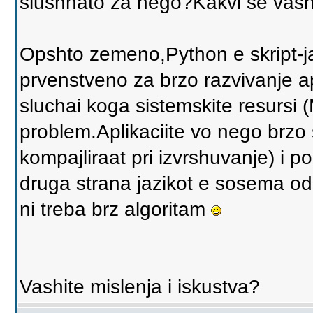
slushnato za nego?Kakvi se vashi
Opshto zemeno,Python e skript-ja
prvenstveno za brzo razvivanje apl
sluchai koga sistemskite resursi 
problem.Aplikaciite vo nego brzo s
kompajliraat pri izvrshuvanje) i p
druga strana jazikot e sosema odli
ni treba brz algoritam
Vashite mislenja i iskustva?