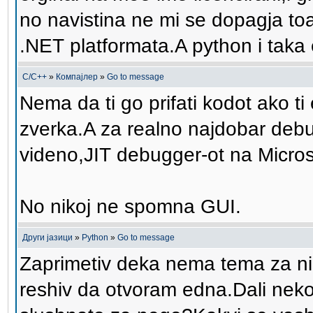
no navistina ne mi se dopagja to
.NET platformata.A python i taka
C/C++
»
Компајлер
»
Go to message
Nema da ti go prifati kodot ako 
zverka.A za realno najdobar debu
videno,JIT debugger-ot na Micros
No nikoj ne spomna GUI.
Други јазици
»
Python
»
Go to message
Zaprimetiv deka nema tema za nie
reshiv da otvoram edna.Dali neko