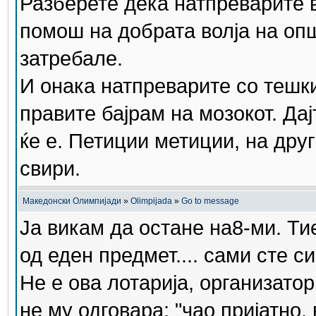
Разберете дека натпреварите в
помош на добрата волја на опш
затребале.
И онака натпреварите со тешк
правите бајрам на мозокот. Дај
ќе е. Петиции метиции, на друг
свири.
Македонски Олимпијади
»
Olimpijada
»
Go to message
Ја викам да остане на8-ми. Ти
од еден предмет.... сами сте си
Не е ова лотарија, организатор
не му одговара: "чао пријатно,