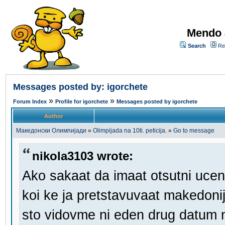
Mendo 
Search
Re
Messages posted by: igorchete
»
»
Forum Index
Profile for igorchete
Messages posted by igorchete
Author
Македонски Олимпијади
»
Olimpijada na 10ti. peticija.
»
Go to message
nikola3103 wrote:
Ako sakaat da imaat otsutni ucenic
koi ke ja pretstavuvaat makedoni
sto vidovme ni eden drug datum n