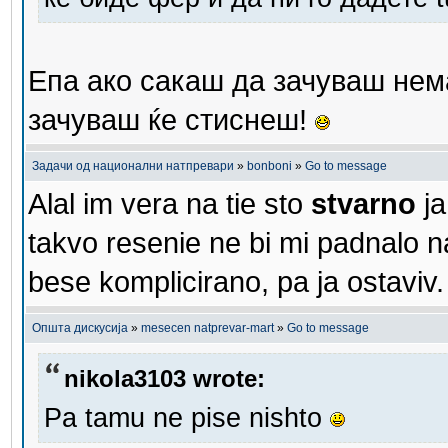
Епа ако сакаш да зачуваш нем
зачуваш ќе стиснеш!
Задачи од национални натпревари
»
bonboni
»
Go to message
Alal im vera na tie sto
stvarno
ja
takvo resenie ne bi mi padnalo na
bese komplicirano, pa ja ostaviv.
Општа дискусија
»
mesecen natprevar-mart
»
Go to message
nikola3103 wrote:
Pa tamu ne pise nishto