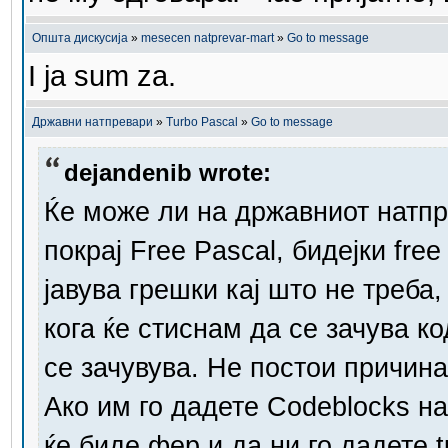
Општа дискусија
»
mesecen natprevar-mart
»
Go to message
I ja sum za.
Државни натпревари
»
Turbo Pascal
»
Go to message
dejandenib wrote:
Ќе може ли на државниот натпре
покрај Free Pascal, бидејки fre
јавува грешки кај што не треба,
кога ќе стиснам да се зачува ко
се зачувува. Не постои причина
Ако им го дадете Codeblocks н
ќе биде фер и да ни го дадете t