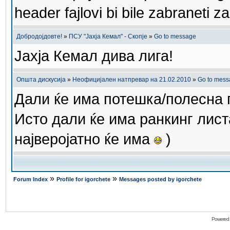
header fajlovi bi bile zabraneti za
Добродојдовте!
»
ПCУ "Јахја Кемал" - Скопје
»
Go to message
Јахја Кемал дива лига!
Општа дискусија
»
Неофицијален натпревар на 21.02.2010
»
Go to mes
Дали ќе има потешка/полесна г
Исто дали ќе има ранкинг лист
најверојатно ќе има
)
»
»
Forum Index
Profile for igorchete
Messages posted by igorchete
Powered