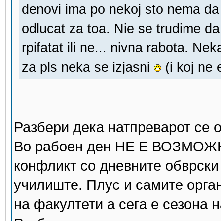
denovi ima po nekoj sto nema da
odlucat za toa. Nie se trudime d
rpifatat ili ne... nivna rabota. N
za pls neka se izjasni
(i koj ne
Разбери дека натпреварот се о
Во рабоен ден НЕ Е ВОЗМОЖН
конфликт со дневните обврски 
училиште. Плус и самите орга
на факултети а сега е сезона н