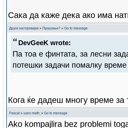
Сака да каже дека ако има нат
Други натпревари
»
Прашање?
»
Go to message
DevGeeK wrote:
Па тоа е финтата, за лесни зад
потешки задачи помалку врем
Кога ќе дадеш многу време за 
Pascal
»
uses math;
»
Go to message
Ako kompajlira bez problemi toga