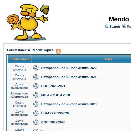
Mendo 
Search
Re
»
Forum Index
Recent Topics
Forum Name
Topic
Општа
Натпревари по информатика 2022
дискусија
Општа
Натпревари по информатика 2021
дискусија
Други
COCI 2020/2021
натпревари
Македонски
МОИ и МЈОИ 2020
Олимпијади
Општа
Натпревари по информатика 2020
дискусија
Други
USACO 2019/2020
натпревари
Други
COCI 2019/2020
натпревари
Општа