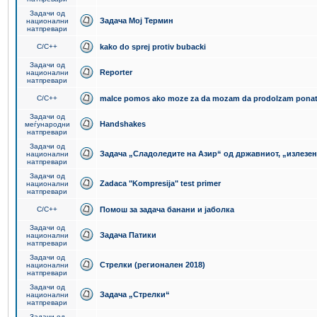
Задачи од
Задача Мој Термин
национални
натпревари
C/C++
kako do sprej protiv bubacki
Задачи од
Reporter
национални
натпревари
C/C++
malce pomos ako moze za da mozam da prodolzam pona
Задачи од
Handshakes
меѓународни
натпревари
Задачи од
Задача „Сладоледите на Азир“ од државниот, „излезен
национални
натпревари
Задачи од
Zadaca "Kompresija" test primer
национални
натпревари
C/C++
Помош за задача банани и јаболка
Задачи од
Задача Патики
национални
натпревари
Задачи од
Стрелки (регионален 2018)
национални
натпревари
Задачи од
Задача „Стрелки“
национални
натпревари
Задачи од