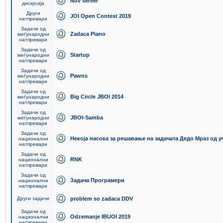
Nov server
дискусија
Други
JOI Open Contest 2019
натпревари
Задачи од
Zadaca Piano
меѓународни
натпревари
Задачи од
Startup
меѓународни
натпревари
Задачи од
Pawns
меѓународни
натпревари
Задачи од
Big Circle JBOI 2014
меѓународни
натпревари
Задачи од
JBOI-Samba
меѓународни
натпревари
Задачи од
Некоја насока за решавање на задачата Дедо Мраз од 
национални
натпревари
Задачи од
RNK
национални
натпревари
Задачи од
Задача Програмери
национални
натпревари
Други задачи
problem so zadaca DDV
Задачи од
Odzemanje IBUOI 2019
национални
натпревари