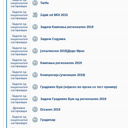
Tarifa
национални
натпревари
Задачи од
Zajak od MOI 2015
национални
натпревари
Задачи од
Задача Кампања регионален 2019
национални
натпревари
Задачи од
Задача Седумка
национални
натпревари
Задачи од
[општински 2019]Дедо Мраз
национални
натпревари
Задачи од
Кампања регионален 2019
национални
натпревари
Задачи од
Компресија (училишен 2019)
национални
натпревари
Задачи од
Градежен Бум (нејасно во врска со тест пример)
национални
натпревари
Задачи од
Задача Градежен Бум од регионален 2019
национални
натпревари
Државни
Drzaven 2019
натпревари
Задачи од
Градинар
национални
натпревари