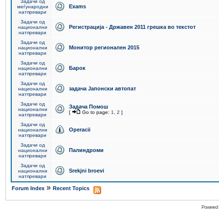
Задачи од
Exams
меѓународни
натпревари
Задачи од
Регистрација - Државен 2011 грешка во текстот
национални
натпревари
Задачи од
Монитор регионален 2015
национални
натпревари
Задачи од
Барок
национални
натпревари
Задачи од
задача Јапонски автопат
национални
натпревари
Задачи од
Задача Помош
национални
[
Go to page:
1
,
2
]
натпревари
Задачи од
Operacii
национални
натпревари
Задачи од
Палиндроми
национални
натпревари
Задачи од
Srekjni broevi
национални
натпревари
»
Forum Index
Recent Topics
Powered