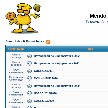
Mendo 
Search
Re
»
Forum Index
Recent Topics
Forum Name
Topic
Општа
Натпревари по информатика 2022
дискусија
Општа
Натпревари по информатика 2021
дискусија
Други
COCI 2020/2021
натпревари
Македонски
МОИ и МЈОИ 2020
Олимпијади
Општа
Натпревари по информатика 2020
дискусија
Други
USACO 2019/2020
натпревари
Други
COCI 2019/2020
натпревари
Општа