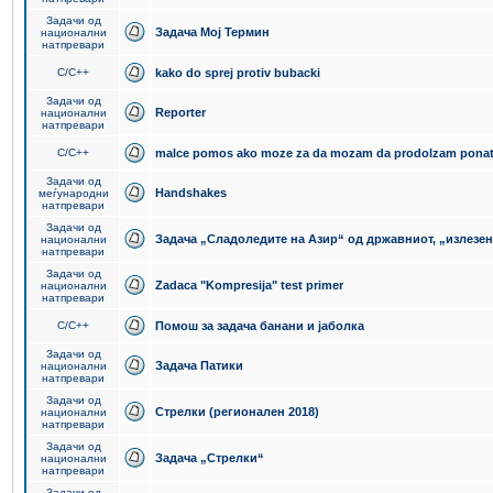
Задачи од
Задача Мој Термин
национални
натпревари
C/C++
kako do sprej protiv bubacki
Задачи од
Reporter
национални
натпревари
C/C++
malce pomos ako moze za da mozam da prodolzam pona
Задачи од
Handshakes
меѓународни
натпревари
Задачи од
Задача „Сладоледите на Азир“ од државниот, „излезен
национални
натпревари
Задачи од
Zadaca "Kompresija" test primer
национални
натпревари
C/C++
Помош за задача банани и јаболка
Задачи од
Задача Патики
национални
натпревари
Задачи од
Стрелки (регионален 2018)
национални
натпревари
Задачи од
Задача „Стрелки“
национални
натпревари
Задачи од