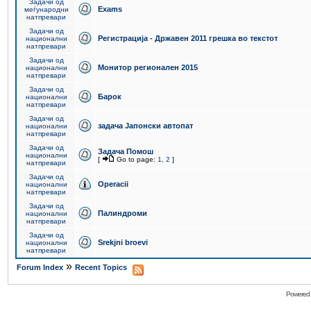
Задачи од
Exams
меѓународни
натпревари
Задачи од
Регистрација - Државен 2011 грешка во текстот
национални
натпревари
Задачи од
Монитор регионален 2015
национални
натпревари
Задачи од
Барок
национални
натпревари
Задачи од
задача Јапонски автопат
национални
натпревари
Задачи од
Задача Помош
национални
[
Go to page:
1
,
2
]
натпревари
Задачи од
Operacii
национални
натпревари
Задачи од
Палиндроми
национални
натпревари
Задачи од
Srekjni broevi
национални
натпревари
»
Forum Index
Recent Topics
Powered