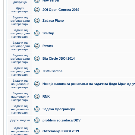
Nov server
дискусија
Други
JOI Open Contest 2019
натпревари
Задачи од
Zadaca Piano
меѓународни
натпревари
Задачи од
Startup
меѓународни
натпревари
Задачи од
Pawns
меѓународни
натпревари
Задачи од
Big Circle JBOI 2014
меѓународни
натпревари
Задачи од
JBOI-Samba
меѓународни
натпревари
Задачи од
Некоја насока за решавање на задачата Дедо Мраз од 
национални
натпревари
Задачи од
RNK
национални
натпревари
Задачи од
Задача Програмери
национални
натпревари
Други задачи
problem so zadaca DDV
Задачи од
Odzemanje IBUOI 2019
национални
натпревари