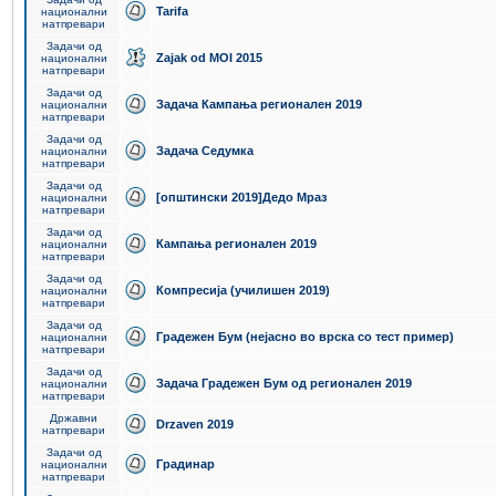
Tarifa
национални
натпревари
Задачи од
Zajak od MOI 2015
национални
натпревари
Задачи од
Задача Кампања регионален 2019
национални
натпревари
Задачи од
Задача Седумка
национални
натпревари
Задачи од
[општински 2019]Дедо Мраз
национални
натпревари
Задачи од
Кампања регионален 2019
национални
натпревари
Задачи од
Компресија (училишен 2019)
национални
натпревари
Задачи од
Градежен Бум (нејасно во врска со тест пример)
национални
натпревари
Задачи од
Задача Градежен Бум од регионален 2019
национални
натпревари
Државни
Drzaven 2019
натпревари
Задачи од
Градинар
национални
натпревари