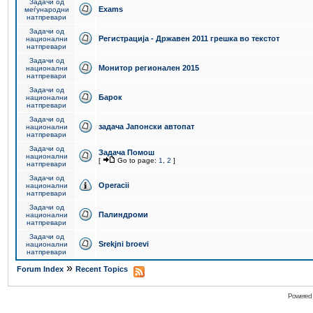
Задачи од
Exams
меѓународни
натпревари
Задачи од
Регистрација - Државен 2011 грешка во текстот
национални
натпревари
Задачи од
Монитор регионален 2015
национални
натпревари
Задачи од
Барок
национални
натпревари
Задачи од
задача Јапонски автопат
национални
натпревари
Задачи од
Задача Помош
национални
[
Go to page:
1
,
2
]
натпревари
Задачи од
Operacii
национални
натпревари
Задачи од
Палиндроми
национални
натпревари
Задачи од
Srekjni broevi
национални
натпревари
»
Forum Index
Recent Topics
Powered