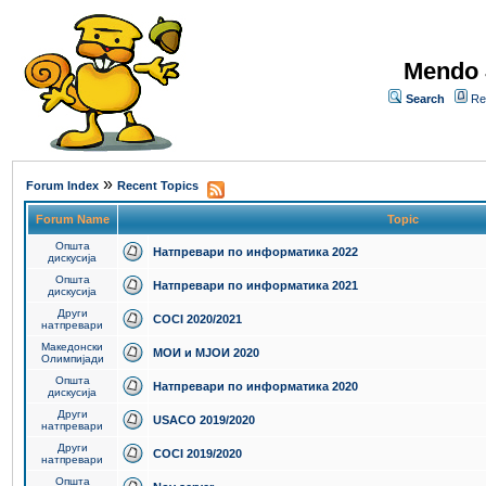
Mendo 
Search
Re
»
Forum Index
Recent Topics
Forum Name
Topic
Општа
Натпревари по информатика 2022
дискусија
Општа
Натпревари по информатика 2021
дискусија
Други
COCI 2020/2021
натпревари
Македонски
МОИ и МЈОИ 2020
Олимпијади
Општа
Натпревари по информатика 2020
дискусија
Други
USACO 2019/2020
натпревари
Други
COCI 2019/2020
натпревари
Општа