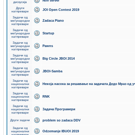
Nov server
дискусија
Други
JOI Open Contest 2019
натпревари
Задачи од
Zadaca Piano
меѓународни
натпревари
Задачи од
Startup
меѓународни
натпревари
Задачи од
Pawns
меѓународни
натпревари
Задачи од
Big Circle JBOI 2014
меѓународни
натпревари
Задачи од
JBOI-Samba
меѓународни
натпревари
Задачи од
Некоја насока за решавање на задачата Дедо Мраз од 
национални
натпревари
Задачи од
RNK
национални
натпревари
Задачи од
Задача Програмери
национални
натпревари
Други задачи
problem so zadaca DDV
Задачи од
Odzemanje IBUOI 2019
национални
натпревари