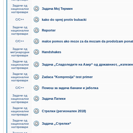
Задачи од
Задача Мој Термин
национални
натпревари
C/C++
kako do sprej protiv bubacki
Задачи од
Reporter
национални
натпревари
C/C++
malce pomos ako moze za da mozam da prodolzam pona
Задачи од
Handshakes
меѓународни
натпревари
Задачи од
Задача „Сладоледите на Азир“ од државниот, „излезен
национални
натпревари
Задачи од
Zadaca "Kompresija" test primer
национални
натпревари
C/C++
Помош за задача банани и јаболка
Задачи од
Задача Патики
национални
натпревари
Задачи од
Стрелки (регионален 2018)
национални
натпревари
Задачи од
Задача „Стрелки“
национални
натпревари
Задачи од