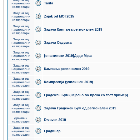
Tarifa
национални
натпревари
Задачи од
Zajak od MOI 2015
национални
натпревари
Задачи од
Задача Кампања регионален 2019
национални
натпревари
Задачи од
Задача Седумка
национални
натпревари
Задачи од
[општински 2019]Дедо Мраз
национални
натпревари
Задачи од
Кампања регионален 2019
национални
натпревари
Задачи од
Компресија (училишен 2019)
национални
натпревари
Задачи од
Градежен Бум (нејасно во врска со тест пример)
национални
натпревари
Задачи од
Задача Градежен Бум од регионален 2019
национални
натпревари
Државни
Drzaven 2019
натпревари
Задачи од
Градинар
национални
натпревари