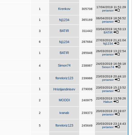
17/04/2019 11:51:29
Krenkov
1
305708
petarsor
06/04/2019 18:56:52
1
Nj1234
365169
petarsor
03/04/2019 16:53:13
BATIR
3
311442
BATIR
27/03/2019 21:41:04
6
Nj1234
287684
Nj1234
26/03/2019 13:22:54
BATIR
1
285948
petarsor
24/03/2019 16:56:18
Simon74
4
238987
Simon74
23/03/2019 20:44:10
floreloriz123
1
239986
petarsor
23/03/2019 15:13:52
1
Hristijandinisev
279006
petarsor
22/03/2019 13:59:26
MODDI
2
240975
Hakun
20/03/2019 23:19:07
ivanab
2
239373
petarsor
20/03/2019 23:14:43
floreloriz123
5
245649
petarsor