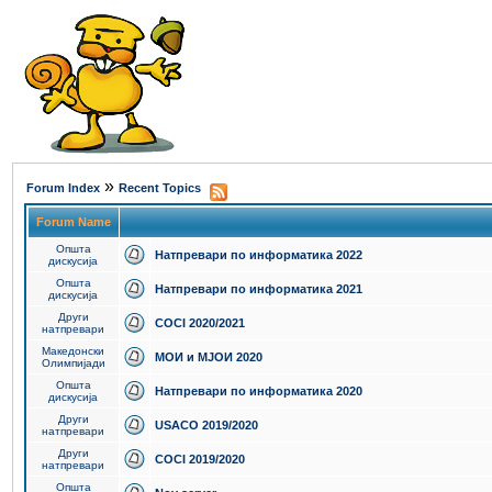
»
Forum Index
Recent Topics
Forum Name
Општа
Натпревари по информатика 2022
дискусија
Општа
Натпревари по информатика 2021
дискусија
Други
COCI 2020/2021
натпревари
Македонски
МОИ и МЈОИ 2020
Олимпијади
Општа
Натпревари по информатика 2020
дискусија
Други
USACO 2019/2020
натпревари
Други
COCI 2019/2020
натпревари
Општа