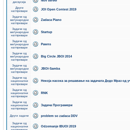
Nov server
дискусија
Други
JOI Open Contest 2019
натпревари
Задачи од
Zadaca Piano
меѓународни
натпревари
Задачи од
Startup
меѓународни
натпревари
Задачи од
Pawns
меѓународни
натпревари
Задачи од
Big Circle JBOI 2014
меѓународни
натпревари
Задачи од
JBOI-Samba
меѓународни
натпревари
Задачи од
Некоја насока за решавање на задачата Дедо Мраз од 
национални
натпревари
Задачи од
RNK
национални
натпревари
Задачи од
Задача Програмери
национални
натпревари
Други задачи
problem so zadaca DDV
Задачи од
Odzemanje IBUOI 2019
национални
натпревари