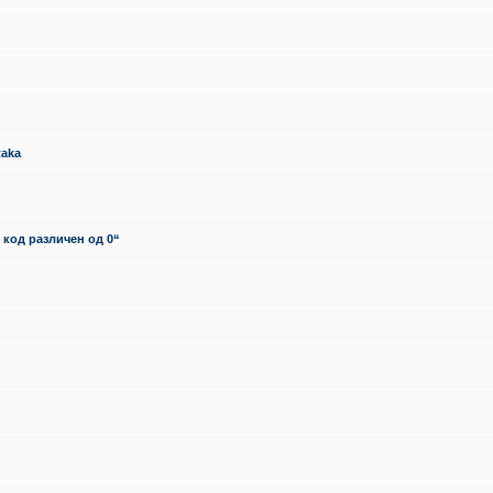
taka
 код различен од 0“