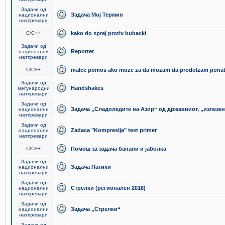
Задачи од
Задача Мој Термин
национални
натпревари
C/C++
kako do sprej protiv bubacki
Задачи од
Reporter
национални
натпревари
C/C++
malce pomos ako moze za da mozam da prodolzam pona
Задачи од
Handshakes
меѓународни
натпревари
Задачи од
Задача „Сладоледите на Азир“ од државниот, „излезен
национални
натпревари
Задачи од
Zadaca "Kompresija" test primer
национални
натпревари
C/C++
Помош за задача банани и јаболка
Задачи од
Задача Патики
национални
натпревари
Задачи од
Стрелки (регионален 2018)
национални
натпревари
Задачи од
Задача „Стрелки“
национални
натпревари
Задачи од