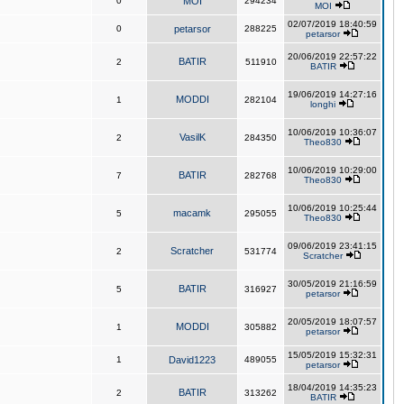
0
MOI
294234
MOI
02/07/2019 18:40:59
0
petarsor
288225
petarsor
20/06/2019 22:57:22
BATIR
2
511910
BATIR
19/06/2019 14:27:16
MODDI
1
282104
longhi
10/06/2019 10:36:07
VasilK
2
284350
Theo830
10/06/2019 10:29:00
BATIR
7
282768
Theo830
10/06/2019 10:25:44
macamk
5
295055
Theo830
09/06/2019 23:41:15
Scratcher
2
531774
Scratcher
30/05/2019 21:16:59
BATIR
5
316927
petarsor
20/05/2019 18:07:57
MODDI
1
305882
petarsor
15/05/2019 15:32:31
1
David1223
489055
petarsor
18/04/2019 14:35:23
BATIR
2
313262
BATIR