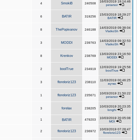
16/03/2019 19:14:46
SmokiB
4
240508
petarsor
15/03/2019 18:29:27
BATIR
6
319256
BATIR
14/03/2019 09:38:04
ThePopivanov
8
246188
VlatkoSh
14/03/2019 09:32:53
MODDI
3
239763
VlatkoSh
13/03/2019 23:16:50
Krenkov
8
238769
MODDI
12/03/2019 19:25:58
boolTrue
2
234919
boolTrue
11/03/2019 00:46:25
floreloriz123
3
238110
жучко
10/03/2019 21:50:22
floreloriz123
1
235671
petarsor
10/03/2019 20:23:35
forelax
3
238205
longhi
10/03/2019 20:05:08
1
BATIR
479203
MOI
10/03/2019 07:28:47
floreloriz123
2
236972
floreloriz123