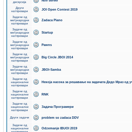
Nov server
дискусија
Други
JOI Open Contest 2019
натпревари
Задачи од
Zadaca Piano
меѓународни
натпревари
Задачи од
Startup
меѓународни
натпревари
Задачи од
Pawns
меѓународни
натпревари
Задачи од
Big Circle JBOI 2014
меѓународни
натпревари
Задачи од
JBOI-Samba
меѓународни
натпревари
Задачи од
Некоја насока за решавање на задачата Дедо Мраз од 
национални
натпревари
Задачи од
RNK
национални
натпревари
Задачи од
Задача Програмери
национални
натпревари
Други задачи
problem so zadaca DDV
Задачи од
Odzemanje IBUOI 2019
национални
натпревари