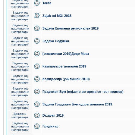
Tarifa
национални
натпревари
Задачи од
Zajak od MOI 2015
национални
натпревари
Задачи од
Задача Кампања регионален 2019
национални
натпревари
Задачи од
Задача Седумка
национални
натпревари
Задачи од
[општински 2019]Дедо Мраз
национални
натпревари
Задачи од
Кампања регионален 2019
национални
натпревари
Задачи од
Компресија (училишен 2019)
национални
натпревари
Задачи од
Градежен Бум (нејасно во врска со тест пример)
национални
натпревари
Задачи од
Задача Градежен Бум од регионален 2019
национални
натпревари
Државни
Drzaven 2019
натпревари
Задачи од
Градинар
национални
натпревари