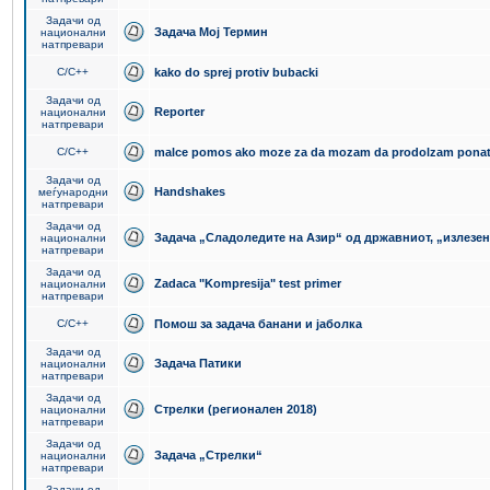
Задачи од
Задача Мој Термин
национални
натпревари
C/C++
kako do sprej protiv bubacki
Задачи од
Reporter
национални
натпревари
C/C++
malce pomos ako moze za da mozam da prodolzam pona
Задачи од
Handshakes
меѓународни
натпревари
Задачи од
Задача „Сладоледите на Азир“ од државниот, „излезен
национални
натпревари
Задачи од
Zadaca "Kompresija" test primer
национални
натпревари
C/C++
Помош за задача банани и јаболка
Задачи од
Задача Патики
национални
натпревари
Задачи од
Стрелки (регионален 2018)
национални
натпревари
Задачи од
Задача „Стрелки“
национални
натпревари
Задачи од