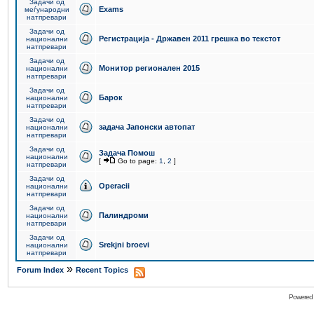
Задачи од
Exams
меѓународни
натпревари
Задачи од
Регистрација - Државен 2011 грешка во текстот
национални
натпревари
Задачи од
Монитор регионален 2015
национални
натпревари
Задачи од
Барок
национални
натпревари
Задачи од
задача Јапонски автопат
национални
натпревари
Задачи од
Задача Помош
национални
[
Go to page:
1
,
2
]
натпревари
Задачи од
Operacii
национални
натпревари
Задачи од
Палиндроми
национални
натпревари
Задачи од
Srekjni broevi
национални
натпревари
»
Forum Index
Recent Topics
Powered