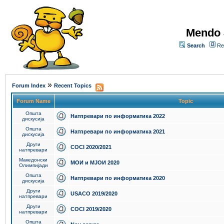
Mendo 
Search
Re
»
Forum Index
Recent Topics
Forum Name
Topic
Општа
Натпревари по информатика 2022
дискусија
Општа
Натпревари по информатика 2021
дискусија
Други
COCI 2020/2021
натпревари
Македонски
МОИ и МЈОИ 2020
Олимпијади
Општа
Натпревари по информатика 2020
дискусија
Други
USACO 2019/2020
натпревари
Други
COCI 2019/2020
натпревари
Општа