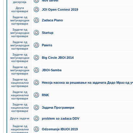
Nov server
дискусија
Други
JOI Open Contest 2019
натпревари
Задачи од
Zadaca Piano
меѓународни
натпревари
Задачи од
Startup
меѓународни
натпревари
Задачи од
Pawns
меѓународни
натпревари
Задачи од
Big Circle JBOI 2014
меѓународни
натпревари
Задачи од
JBOI-Samba
меѓународни
натпревари
Задачи од
Некоја насока за решавање на задачата Дедо Мраз од 
национални
натпревари
Задачи од
RNK
национални
натпревари
Задачи од
Задача Програмери
национални
натпревари
Други задачи
problem so zadaca DDV
Задачи од
Odzemanje IBUOI 2019
национални
натпревари