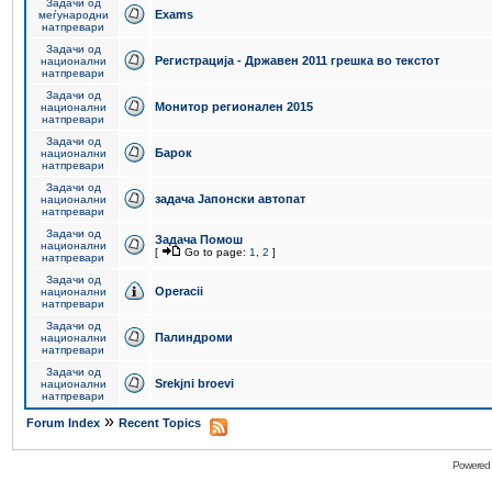
Задачи од
Exams
меѓународни
натпревари
Задачи од
Регистрација - Државен 2011 грешка во текстот
национални
натпревари
Задачи од
Монитор регионален 2015
национални
натпревари
Задачи од
Барок
национални
натпревари
Задачи од
задача Јапонски автопат
национални
натпревари
Задачи од
Задача Помош
национални
[
Go to page:
1
,
2
]
натпревари
Задачи од
Operacii
национални
натпревари
Задачи од
Палиндроми
национални
натпревари
Задачи од
Srekjni broevi
национални
натпревари
»
Forum Index
Recent Topics
Powered