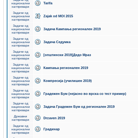
Tarifa
национални
натпревари
Задачи од
Zajak od MOI 2015
национални
натпревари
Задачи од
Задача Кампања регионален 2019
национални
натпревари
Задачи од
Задача Седумка
национални
натпревари
Задачи од
[општински 2019]Дедо Мраз
национални
натпревари
Задачи од
Кампања регионален 2019
национални
натпревари
Задачи од
Компресија (училишен 2019)
национални
натпревари
Задачи од
Градежен Бум (нејасно во врска со тест пример)
национални
натпревари
Задачи од
Задача Градежен Бум од регионален 2019
национални
натпревари
Државни
Drzaven 2019
натпревари
Задачи од
Градинар
национални
натпревари