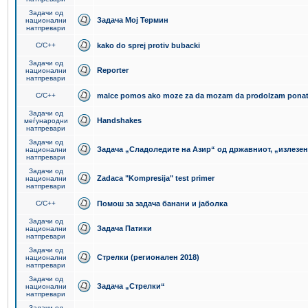
Задачи од
Задача Мој Термин
национални
натпревари
C/C++
kako do sprej protiv bubacki
Задачи од
Reporter
национални
натпревари
C/C++
malce pomos ako moze za da mozam da prodolzam pona
Задачи од
Handshakes
меѓународни
натпревари
Задачи од
Задача „Сладоледите на Азир“ од државниот, „излезен
национални
натпревари
Задачи од
Zadaca "Kompresija" test primer
национални
натпревари
C/C++
Помош за задача банани и јаболка
Задачи од
Задача Патики
национални
натпревари
Задачи од
Стрелки (регионален 2018)
национални
натпревари
Задачи од
Задача „Стрелки“
национални
натпревари
Задачи од