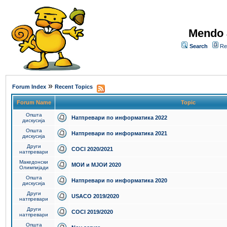
Mendo 
Search
Re
»
Forum Index
Recent Topics
Forum Name
Topic
Општа
Натпревари по информатика 2022
дискусија
Општа
Натпревари по информатика 2021
дискусија
Други
COCI 2020/2021
натпревари
Македонски
МОИ и МЈОИ 2020
Олимпијади
Општа
Натпревари по информатика 2020
дискусија
Други
USACO 2019/2020
натпревари
Други
COCI 2019/2020
натпревари
Општа