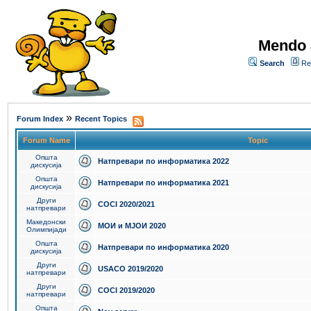
Mendo 
Search
Re
»
Forum Index
Recent Topics
Forum Name
Topic
Општа
Натпревари по информатика 2022
дискусија
Општа
Натпревари по информатика 2021
дискусија
Други
COCI 2020/2021
натпревари
Македонски
МОИ и МЈОИ 2020
Олимпијади
Општа
Натпревари по информатика 2020
дискусија
Други
USACO 2019/2020
натпревари
Други
COCI 2019/2020
натпревари
Општа