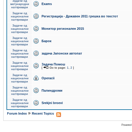
Задачи од
Exams
меѓународни
натпревари
Задачи од
Регистрација - Државен 2011 грешка во текстот
национални
натпревари
Задачи од
Монитор регионален 2015
национални
натпревари
Задачи од
Барок
национални
натпревари
Задачи од
задача Јапонски автопат
национални
натпревари
Задачи од
Задача Помош
национални
[
Go to page:
1
,
2
]
натпревари
Задачи од
Operacii
национални
натпревари
Задачи од
Палиндроми
национални
натпревари
Задачи од
Srekjni broevi
национални
натпревари
»
Forum Index
Recent Topics
Powered