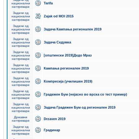
Tarifa
национални
натпревари
Задачи од
Zajak od MOI 2015
национални
натпревари
Задачи од
Задача Кампања регионален 2019
национални
натпревари
Задачи од
Задача Седумка
национални
натпревари
Задачи од
[општински 2019]Дедо Мраз
национални
натпревари
Задачи од
Кампања регионален 2019
национални
натпревари
Задачи од
Компресија (училишен 2019)
национални
натпревари
Задачи од
Градежен Бум (нејасно во врска со тест пример)
национални
натпревари
Задачи од
Задача Градежен Бум од регионален 2019
национални
натпревари
Државни
Drzaven 2019
натпревари
Задачи од
Градинар
национални
натпревари