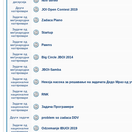
Nov server
дискусија
Други
JOI Open Contest 2019
натпревари
Задачи од
Zadaca Piano
меѓународни
натпревари
Задачи од
Startup
меѓународни
натпревари
Задачи од
Pawns
меѓународни
натпревари
Задачи од
Big Circle JBOI 2014
меѓународни
натпревари
Задачи од
JBOI-Samba
меѓународни
натпревари
Задачи од
Некоја насока за решавање на задачата Дедо Мраз од 
национални
натпревари
Задачи од
RNK
национални
натпревари
Задачи од
Задача Програмери
национални
натпревари
Други задачи
problem so zadaca DDV
Задачи од
Odzemanje IBUOI 2019
национални
натпревари