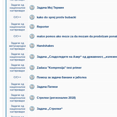
Задачи од
Задача Мој Термин
национални
натпревари
C/C++
kako do sprej protiv bubacki
Задачи од
Reporter
национални
натпревари
C/C++
malce pomos ako moze za da mozam da prodolzam pona
Задачи од
Handshakes
меѓународни
натпревари
Задачи од
Задача „Сладоледите на Азир“ од државниот, „излезен
национални
натпревари
Задачи од
Zadaca "Kompresija" test primer
национални
натпревари
C/C++
Помош за задача банани и јаболка
Задачи од
Задача Патики
национални
натпревари
Задачи од
Стрелки (регионален 2018)
национални
натпревари
Задачи од
Задача „Стрелки“
национални
натпревари
Задачи од