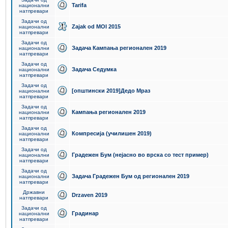
Tarifa
национални
натпревари
Задачи од
Zajak od MOI 2015
национални
натпревари
Задачи од
Задача Кампања регионален 2019
национални
натпревари
Задачи од
Задача Седумка
национални
натпревари
Задачи од
[општински 2019]Дедо Мраз
национални
натпревари
Задачи од
Кампања регионален 2019
национални
натпревари
Задачи од
Компресија (училишен 2019)
национални
натпревари
Задачи од
Градежен Бум (нејасно во врска со тест пример)
национални
натпревари
Задачи од
Задача Градежен Бум од регионален 2019
национални
натпревари
Државни
Drzaven 2019
натпревари
Задачи од
Градинар
национални
натпревари