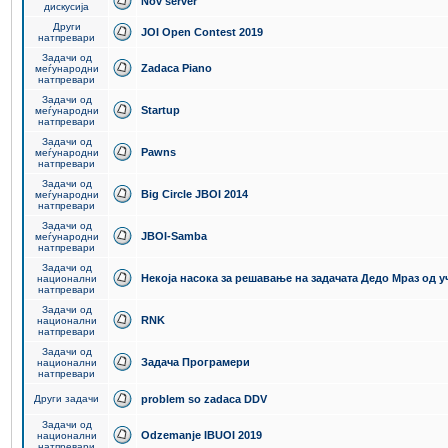
Nov server
дискусија
Други
JOI Open Contest 2019
натпревари
Задачи од
Zadaca Piano
меѓународни
натпревари
Задачи од
Startup
меѓународни
натпревари
Задачи од
Pawns
меѓународни
натпревари
Задачи од
Big Circle JBOI 2014
меѓународни
натпревари
Задачи од
JBOI-Samba
меѓународни
натпревари
Задачи од
Некоја насока за решавање на задачата Дедо Мраз од 
национални
натпревари
Задачи од
RNK
национални
натпревари
Задачи од
Задача Програмери
национални
натпревари
Други задачи
problem so zadaca DDV
Задачи од
Odzemanje IBUOI 2019
национални
натпревари