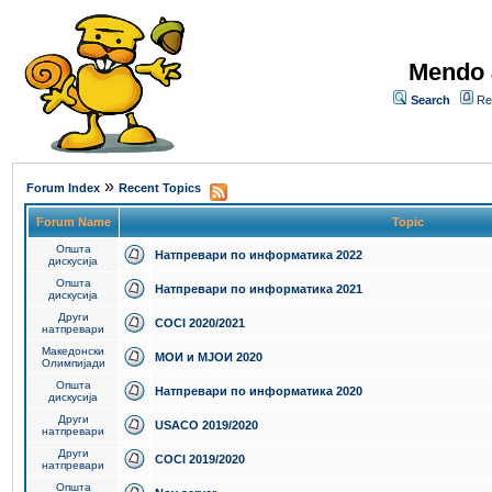
Mendo 
Search
Re
»
Forum Index
Recent Topics
Forum Name
Topic
Општа
Натпревари по информатика 2022
дискусија
Општа
Натпревари по информатика 2021
дискусија
Други
COCI 2020/2021
натпревари
Македонски
МОИ и МЈОИ 2020
Олимпијади
Општа
Натпревари по информатика 2020
дискусија
Други
USACO 2019/2020
натпревари
Други
COCI 2019/2020
натпревари
Општа