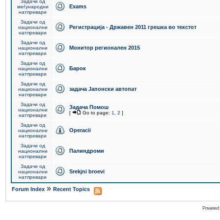
Задачи од
Exams
меѓународни
натпревари
Задачи од
Регистрација - Државен 2011 грешка во текстот
национални
натпревари
Задачи од
Монитор регионален 2015
национални
натпревари
Задачи од
Барок
национални
натпревари
Задачи од
задача Јапонски автопат
национални
натпревари
Задачи од
Задача Помош
национални
[
Go to page:
1
,
2
]
натпревари
Задачи од
Operacii
национални
натпревари
Задачи од
Палиндроми
национални
натпревари
Задачи од
Srekjni broevi
национални
натпревари
»
Forum Index
Recent Topics
Powered