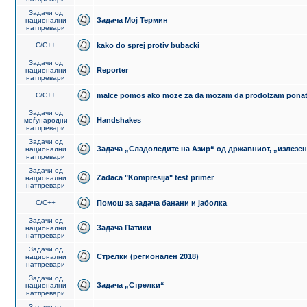
Задачи од
Задача Мој Термин
национални
натпревари
C/C++
kako do sprej protiv bubacki
Задачи од
Reporter
национални
натпревари
C/C++
malce pomos ako moze za da mozam da prodolzam pona
Задачи од
Handshakes
меѓународни
натпревари
Задачи од
Задача „Сладоледите на Азир“ од државниот, „излезен
национални
натпревари
Задачи од
Zadaca "Kompresija" test primer
национални
натпревари
C/C++
Помош за задача банани и јаболка
Задачи од
Задача Патики
национални
натпревари
Задачи од
Стрелки (регионален 2018)
национални
натпревари
Задачи од
Задача „Стрелки“
национални
натпревари
Задачи од