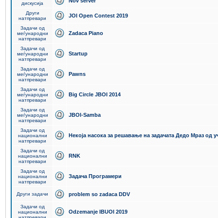
Nov server
дискусија
Други
JOI Open Contest 2019
натпревари
Задачи од
Zadaca Piano
меѓународни
натпревари
Задачи од
Startup
меѓународни
натпревари
Задачи од
Pawns
меѓународни
натпревари
Задачи од
Big Circle JBOI 2014
меѓународни
натпревари
Задачи од
JBOI-Samba
меѓународни
натпревари
Задачи од
Некоја насока за решавање на задачата Дедо Мраз од 
национални
натпревари
Задачи од
RNK
национални
натпревари
Задачи од
Задача Програмери
национални
натпревари
Други задачи
problem so zadaca DDV
Задачи од
Odzemanje IBUOI 2019
национални
натпревари