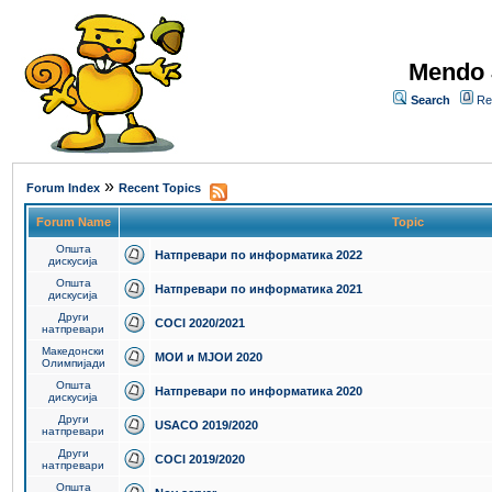
Mendo 
Search
Re
»
Forum Index
Recent Topics
Forum Name
Topic
Општа
Натпревари по информатика 2022
дискусија
Општа
Натпревари по информатика 2021
дискусија
Други
COCI 2020/2021
натпревари
Македонски
МОИ и МЈОИ 2020
Олимпијади
Општа
Натпревари по информатика 2020
дискусија
Други
USACO 2019/2020
натпревари
Други
COCI 2019/2020
натпревари
Општа