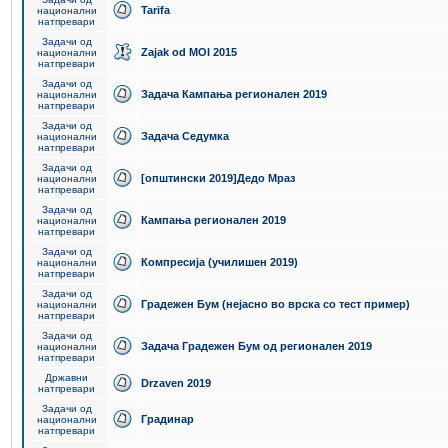
Tarifa
национални
натпревари
Задачи од
Zajak od MOI 2015
национални
натпревари
Задачи од
Задача Кампања регионален 2019
национални
натпревари
Задачи од
Задача Седумка
национални
натпревари
Задачи од
[општински 2019]Дедо Мраз
национални
натпревари
Задачи од
Кампања регионален 2019
национални
натпревари
Задачи од
Компресија (училишен 2019)
национални
натпревари
Задачи од
Градежен Бум (нејасно во врска со тест пример)
национални
натпревари
Задачи од
Задача Градежен Бум од регионален 2019
национални
натпревари
Државни
Drzaven 2019
натпревари
Задачи од
Градинар
национални
натпревари