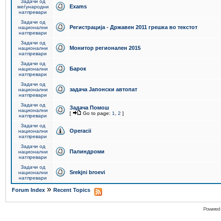
Задачи од
Exams
меѓународни
натпревари
Задачи од
Регистрација - Државен 2011 грешка во текстот
национални
натпревари
Задачи од
Монитор регионален 2015
национални
натпревари
Задачи од
Барок
национални
натпревари
Задачи од
задача Јапонски автопат
национални
натпревари
Задачи од
Задача Помош
национални
[
Go to page:
1
,
2
]
натпревари
Задачи од
Operacii
национални
натпревари
Задачи од
Палиндроми
национални
натпревари
Задачи од
Srekjni broevi
национални
натпревари
»
Forum Index
Recent Topics
Powered