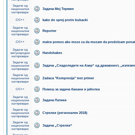
Задачи од
Задача Мој Термин
национални
натпревари
C/C++
kako do sprej protiv bubacki
Задачи од
Reporter
национални
натпревари
C/C++
malce pomos ako moze za da mozam da prodolzam pona
Задачи од
Handshakes
меѓународни
натпревари
Задачи од
Задача „Сладоледите на Азир“ од државниот, „излезен
национални
натпревари
Задачи од
Zadaca "Kompresija" test primer
национални
натпревари
C/C++
Помош за задача банани и јаболка
Задачи од
Задача Патики
национални
натпревари
Задачи од
Стрелки (регионален 2018)
национални
натпревари
Задачи од
Задача „Стрелки“
национални
натпревари
Задачи од