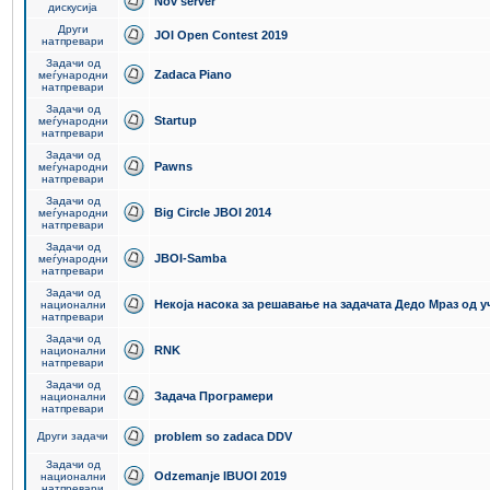
Nov server
дискусија
Други
JOI Open Contest 2019
натпревари
Задачи од
Zadaca Piano
меѓународни
натпревари
Задачи од
Startup
меѓународни
натпревари
Задачи од
Pawns
меѓународни
натпревари
Задачи од
Big Circle JBOI 2014
меѓународни
натпревари
Задачи од
JBOI-Samba
меѓународни
натпревари
Задачи од
Некоја насока за решавање на задачата Дедо Мраз од 
национални
натпревари
Задачи од
RNK
национални
натпревари
Задачи од
Задача Програмери
национални
натпревари
Други задачи
problem so zadaca DDV
Задачи од
Odzemanje IBUOI 2019
национални
натпревари