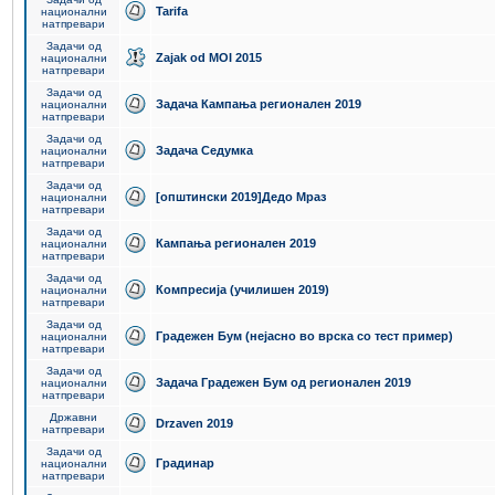
Tarifa
национални
натпревари
Задачи од
Zajak od MOI 2015
национални
натпревари
Задачи од
Задача Кампања регионален 2019
национални
натпревари
Задачи од
Задача Седумка
национални
натпревари
Задачи од
[општински 2019]Дедо Мраз
национални
натпревари
Задачи од
Кампања регионален 2019
национални
натпревари
Задачи од
Компресија (училишен 2019)
национални
натпревари
Задачи од
Градежен Бум (нејасно во врска со тест пример)
национални
натпревари
Задачи од
Задача Градежен Бум од регионален 2019
национални
натпревари
Државни
Drzaven 2019
натпревари
Задачи од
Градинар
национални
натпревари