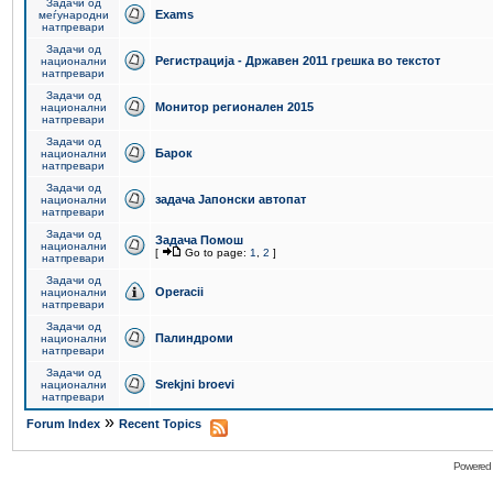
Задачи од
Exams
меѓународни
натпревари
Задачи од
Регистрација - Државен 2011 грешка во текстот
национални
натпревари
Задачи од
Монитор регионален 2015
национални
натпревари
Задачи од
Барок
национални
натпревари
Задачи од
задача Јапонски автопат
национални
натпревари
Задачи од
Задача Помош
национални
[
Go to page:
1
,
2
]
натпревари
Задачи од
Operacii
национални
натпревари
Задачи од
Палиндроми
национални
натпревари
Задачи од
Srekjni broevi
национални
натпревари
»
Forum Index
Recent Topics
Powered