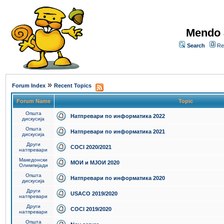
Mendo 
Search
Re
»
Forum Index
Recent Topics
Forum Name
Topic
Општа
Натпревари по информатика 2022
дискусија
Општа
Натпревари по информатика 2021
дискусија
Други
COCI 2020/2021
натпревари
Македонски
МОИ и МЈОИ 2020
Олимпијади
Општа
Натпревари по информатика 2020
дискусија
Други
USACO 2019/2020
натпревари
Други
COCI 2019/2020
натпревари
Општа