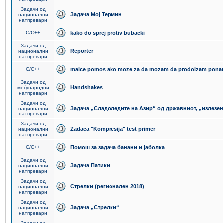
Задачи од
Задача Мој Термин
национални
натпревари
C/C++
kako do sprej protiv bubacki
Задачи од
Reporter
национални
натпревари
C/C++
malce pomos ako moze za da mozam da prodolzam pona
Задачи од
Handshakes
меѓународни
натпревари
Задачи од
Задача „Сладоледите на Азир“ од државниот, „излезен
национални
натпревари
Задачи од
Zadaca "Kompresija" test primer
национални
натпревари
C/C++
Помош за задача банани и јаболка
Задачи од
Задача Патики
национални
натпревари
Задачи од
Стрелки (регионален 2018)
национални
натпревари
Задачи од
Задача „Стрелки“
национални
натпревари
Задачи од