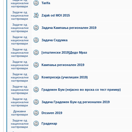
Tarifa
национални
натпревари
Задачи од
Zajak od MOI 2015
национални
натпревари
Задачи од
Задача Кампања регионален 2019
национални
натпревари
Задачи од
Задача Седумка
национални
натпревари
Задачи од
[општински 2019]Дедо Мраз
национални
натпревари
Задачи од
Кампања регионален 2019
национални
натпревари
Задачи од
Компресија (училишен 2019)
национални
натпревари
Задачи од
Градежен Бум (нејасно во врска со тест пример)
национални
натпревари
Задачи од
Задача Градежен Бум од регионален 2019
национални
натпревари
Државни
Drzaven 2019
натпревари
Задачи од
Градинар
национални
натпревари