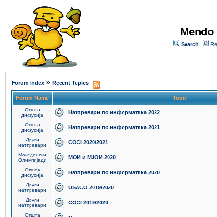
Mendo 
Search
Re
»
Forum Index
Recent Topics
Forum Name
Topic
Општа
Натпревари по информатика 2022
дискусија
Општа
Натпревари по информатика 2021
дискусија
Други
COCI 2020/2021
натпревари
Македонски
МОИ и МЈОИ 2020
Олимпијади
Општа
Натпревари по информатика 2020
дискусија
Други
USACO 2019/2020
натпревари
Други
COCI 2019/2020
натпревари
Општа