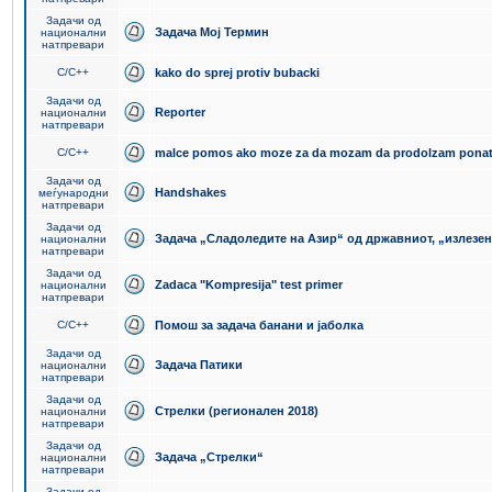
Задачи од
Задача Мој Термин
национални
натпревари
C/C++
kako do sprej protiv bubacki
Задачи од
Reporter
национални
натпревари
C/C++
malce pomos ako moze za da mozam da prodolzam pona
Задачи од
Handshakes
меѓународни
натпревари
Задачи од
Задача „Сладоледите на Азир“ од државниот, „излезен
национални
натпревари
Задачи од
Zadaca "Kompresija" test primer
национални
натпревари
C/C++
Помош за задача банани и јаболка
Задачи од
Задача Патики
национални
натпревари
Задачи од
Стрелки (регионален 2018)
национални
натпревари
Задачи од
Задача „Стрелки“
национални
натпревари
Задачи од