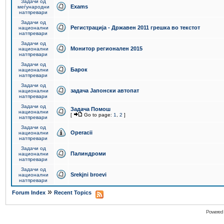
Задачи од
Exams
меѓународни
натпревари
Задачи од
Регистрација - Државен 2011 грешка во текстот
национални
натпревари
Задачи од
Монитор регионален 2015
национални
натпревари
Задачи од
Барок
национални
натпревари
Задачи од
задача Јапонски автопат
национални
натпревари
Задачи од
Задача Помош
национални
[
Go to page:
1
,
2
]
натпревари
Задачи од
Operacii
национални
натпревари
Задачи од
Палиндроми
национални
натпревари
Задачи од
Srekjni broevi
национални
натпревари
»
Forum Index
Recent Topics
Powered