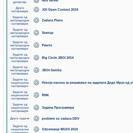
Nov server
дискусија
Други
JOI Open Contest 2019
натпревари
Задачи од
Zadaca Piano
меѓународни
натпревари
Задачи од
Startup
меѓународни
натпревари
Задачи од
Pawns
меѓународни
натпревари
Задачи од
Big Circle JBOI 2014
меѓународни
натпревари
Задачи од
JBOI-Samba
меѓународни
натпревари
Задачи од
Некоја насока за решавање на задачата Дедо Мраз од 
национални
натпревари
Задачи од
RNK
национални
натпревари
Задачи од
Задача Програмери
национални
натпревари
Други задачи
problem so zadaca DDV
Задачи од
Odzemanje IBUOI 2019
национални
натпревари