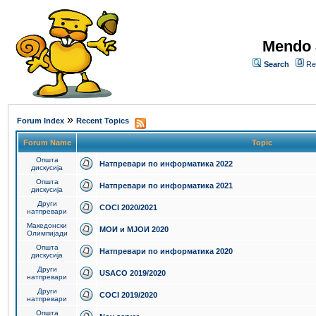
Mendo 
Search
Re
»
Forum Index
Recent Topics
Forum Name
Topic
Општа
Натпревари по информатика 2022
дискусија
Општа
Натпревари по информатика 2021
дискусија
Други
COCI 2020/2021
натпревари
Македонски
МОИ и МЈОИ 2020
Олимпијади
Општа
Натпревари по информатика 2020
дискусија
Други
USACO 2019/2020
натпревари
Други
COCI 2019/2020
натпревари
Општа