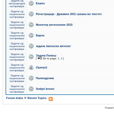
Задачи од
Exams
меѓународни
натпревари
Задачи од
Регистрација - Државен 2011 грешка во текстот
национални
натпревари
Задачи од
Монитор регионален 2015
национални
натпревари
Задачи од
Барок
национални
натпревари
Задачи од
задача Јапонски автопат
национални
натпревари
Задачи од
Задача Помош
национални
[
Go to page:
1
,
2
]
натпревари
Задачи од
Operacii
национални
натпревари
Задачи од
Палиндроми
национални
натпревари
Задачи од
Srekjni broevi
национални
натпревари
»
Forum Index
Recent Topics
Powered