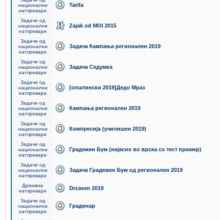
Tarifa
национални
натпревари
Задачи од
Zajak od MOI 2015
национални
натпревари
Задачи од
Задача Кампања регионален 2019
национални
натпревари
Задачи од
Задача Седумка
национални
натпревари
Задачи од
[општински 2019]Дедо Мраз
национални
натпревари
Задачи од
Кампања регионален 2019
национални
натпревари
Задачи од
Компресија (училишен 2019)
национални
натпревари
Задачи од
Градежен Бум (нејасно во врска со тест пример)
национални
натпревари
Задачи од
Задача Градежен Бум од регионален 2019
национални
натпревари
Државни
Drzaven 2019
натпревари
Задачи од
Градинар
национални
натпревари