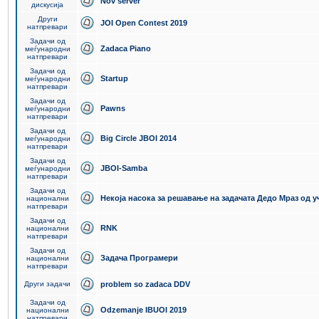
Nov server
дискусија
Други
JOI Open Contest 2019
натпревари
Задачи од
Zadaca Piano
меѓународни
натпревари
Задачи од
Startup
меѓународни
натпревари
Задачи од
Pawns
меѓународни
натпревари
Задачи од
Big Circle JBOI 2014
меѓународни
натпревари
Задачи од
JBOI-Samba
меѓународни
натпревари
Задачи од
Некоја насока за решавање на задачата Дедо Мраз од 
национални
натпревари
Задачи од
RNK
национални
натпревари
Задачи од
Задача Програмери
национални
натпревари
Други задачи
problem so zadaca DDV
Задачи од
Odzemanje IBUOI 2019
национални
натпревари