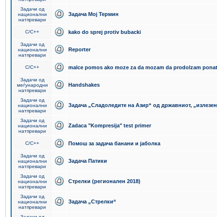
Задачи од
Задача Мој Термин
национални
натпревари
C/C++
kako do sprej protiv bubacki
Задачи од
Reporter
национални
натпревари
C/C++
malce pomos ako moze za da mozam da prodolzam pona
Задачи од
Handshakes
меѓународни
натпревари
Задачи од
Задача „Сладоледите на Азир“ од државниот, „излезен
национални
натпревари
Задачи од
Zadaca "Kompresija" test primer
национални
натпревари
C/C++
Помош за задача банани и јаболка
Задачи од
Задача Патики
национални
натпревари
Задачи од
Стрелки (регионален 2018)
национални
натпревари
Задачи од
Задача „Стрелки“
национални
натпревари
Задачи од