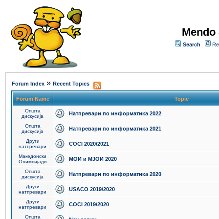
Mendo 
Search
Re
»
Forum Index
Recent Topics
Forum Name
Topic
Општа
Натпревари по информатика 2022
дискусија
Општа
Натпревари по информатика 2021
дискусија
Други
COCI 2020/2021
натпревари
Македонски
МОИ и МЈОИ 2020
Олимпијади
Општа
Натпревари по информатика 2020
дискусија
Други
USACO 2019/2020
натпревари
Други
COCI 2019/2020
натпревари
Општа