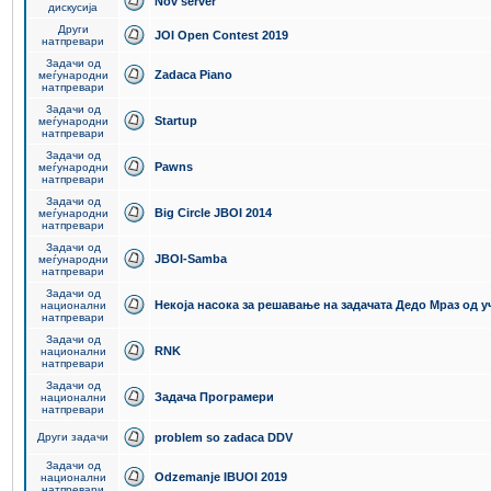
Nov server
дискусија
Други
JOI Open Contest 2019
натпревари
Задачи од
Zadaca Piano
меѓународни
натпревари
Задачи од
Startup
меѓународни
натпревари
Задачи од
Pawns
меѓународни
натпревари
Задачи од
Big Circle JBOI 2014
меѓународни
натпревари
Задачи од
JBOI-Samba
меѓународни
натпревари
Задачи од
Некоја насока за решавање на задачата Дедо Мраз од 
национални
натпревари
Задачи од
RNK
национални
натпревари
Задачи од
Задача Програмери
национални
натпревари
Други задачи
problem so zadaca DDV
Задачи од
Odzemanje IBUOI 2019
национални
натпревари