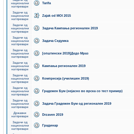
Tarifa
национални
натпревари
Задачи од
Zajak od MOI 2015
национални
натпревари
Задачи од
Задача Кампања регионален 2019
национални
натпревари
Задачи од
Задача Седумка
национални
натпревари
Задачи од
[општински 2019]Дедо Мраз
национални
натпревари
Задачи од
Кампања регионален 2019
национални
натпревари
Задачи од
Компресија (училишен 2019)
национални
натпревари
Задачи од
Градежен Бум (нејасно во врска со тест пример)
национални
натпревари
Задачи од
Задача Градежен Бум од регионален 2019
национални
натпревари
Државни
Drzaven 2019
натпревари
Задачи од
Градинар
национални
натпревари