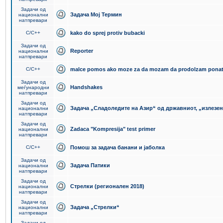
Задачи од
Задача Мој Термин
национални
натпревари
C/C++
kako do sprej protiv bubacki
Задачи од
Reporter
национални
натпревари
C/C++
malce pomos ako moze za da mozam da prodolzam pona
Задачи од
Handshakes
меѓународни
натпревари
Задачи од
Задача „Сладоледите на Азир“ од државниот, „излезен
национални
натпревари
Задачи од
Zadaca "Kompresija" test primer
национални
натпревари
C/C++
Помош за задача банани и јаболка
Задачи од
Задача Патики
национални
натпревари
Задачи од
Стрелки (регионален 2018)
национални
натпревари
Задачи од
Задача „Стрелки“
национални
натпревари
Задачи од