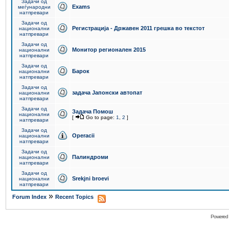
Задачи од
Exams
меѓународни
натпревари
Задачи од
Регистрација - Државен 2011 грешка во текстот
национални
натпревари
Задачи од
Монитор регионален 2015
национални
натпревари
Задачи од
Барок
национални
натпревари
Задачи од
задача Јапонски автопат
национални
натпревари
Задачи од
Задача Помош
национални
[
Go to page:
1
,
2
]
натпревари
Задачи од
Operacii
национални
натпревари
Задачи од
Палиндроми
национални
натпревари
Задачи од
Srekjni broevi
национални
натпревари
»
Forum Index
Recent Topics
Powered